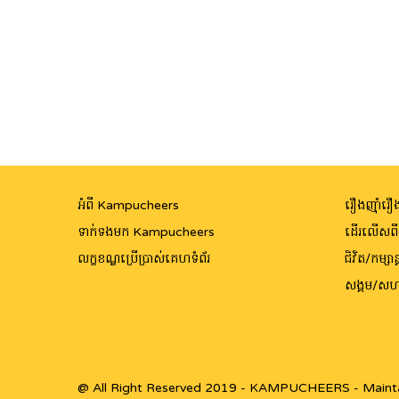
អំពី Kampucheers
រឿងញ៉ាំរឿង
ទាក់ទងមក Kampucheers
ដើរលើសព
លក្ខខណ្ឌប្រើប្រាស់គេហទំព័រ
ជិវិត/កម្សាន្
សង្គម/សហ
@ All Right Reserved 2019 - KAMPUCHEERS - Maint