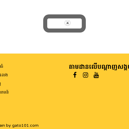
តាមដានលើបណ្តាញសង្គ
ធំ
ីលេង
ត
គមន៍
ain by gato101.com