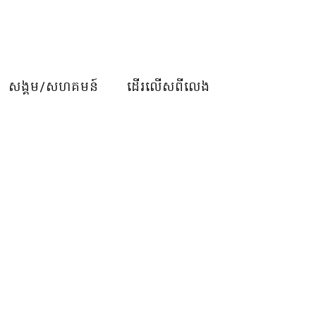
សង្គម/សហគមន៍
ដើរលើសពីលេង