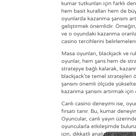
kumar tutkunları için farklı de
hem basit kuralları hem de büyü
oyunlarda kazanma şansını artırm
geliştirmek önemlidir. Örneğin
ve o oyundaki kazanma oranlar
casino tercihlerini belirlemeler
Masa oyunları, blackjack ve rul
oyunlar, hem şans hem de stratej
stratejiye bağlı kalarak, kazanma
blackjack’te temel stratejile
şansını önemli ölçüde yükselte
kazanma şansını artırmak için o
Canlı casino deneyimi ise, oyu
fırsatı tanır. Bu, kumar deneyi
Oyuncular, canlı yayın üzerind
oyuncularla etkileşimde bulunab
için, dikkatli analizler yapmak 