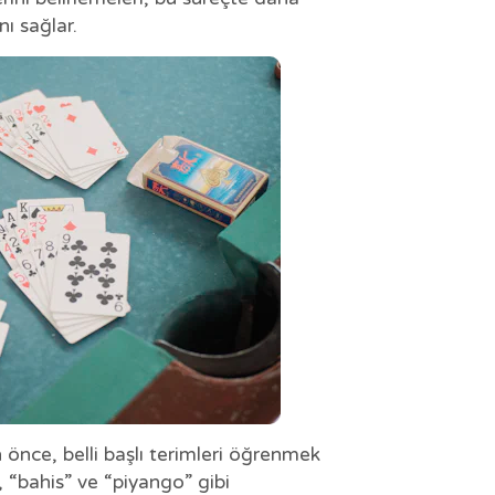
ı sağlar.
ce, belli başlı terimleri öğrenmek
, “bahis” ve “piyango” gibi