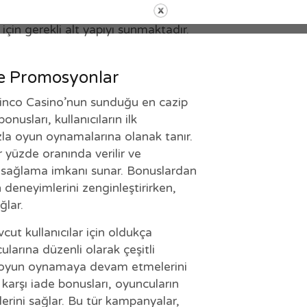
 kullanıcıların bu deneyimi en iyi
çin gerekli alt yapıyı sunmaktadır.
e Promosyonlar
 Pinco Casino’nun sunduğu en cazip
onusları, kullanıcıların ilk
azla oyun oynamalarına olanak tanır.
ir yüzde oranında verilir ve
 sağlama imkanı sunar. Bonuslardan
deneyimlerini zenginleştirirken,
ğlar.
ut kullanıcılar için oldukça
ularına düzenli olarak çeşitli
n oyun oynamaya devam etmelerini
 karşı iade bonusları, oyuncuların
elerini sağlar. Bu tür kampanyalar,