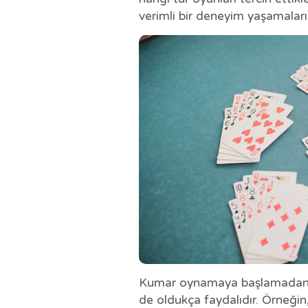
verimli bir deneyim yaşamaların
Kumar oynamaya başlamadan ön
de oldukça faydalıdır. Örneğin