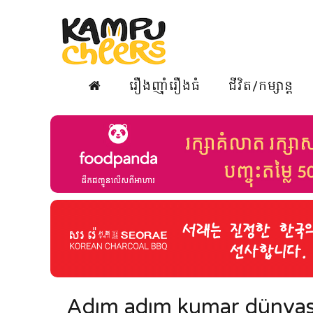
រឿងញ៉ាំរឿងធំ
ជីវិត/កម្សាន្ត
Adım adım kumar dünyasın