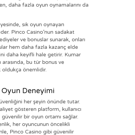
ken, daha fazla oyun oynamalarını da
ayesinde, sık oyun oynayan
e eder. Pinco Casino’nun sadakat
hediyeler ve bonuslar sunarak, onları
cular hem daha fazla kazanç elde
 daha keyifli hale getirir. Kumar
 arasında, bu tür bonus ve
oldukça önemlidir.
e Oyun Deneyimi
güvenliğini her şeyin önünde tutar.
aliyet gösteren platform, kullanıcı
, güvenilir bir oyun ortamı sağlar.
lik, her oyuncunun öncelikli
nle, Pinco Casino gibi güvenilir