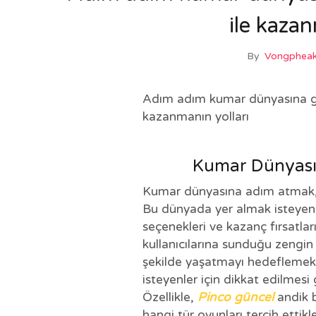
ile kazan
By
Vongpheakt
Adım adım kumar dünyasına gir
kazanmanın yolları
Kumar Dünyasın
Kumar dünyasına adım atmak, h
Bu dünyada yer almak isteyen o
seçenekleri ve kazanç fırsatları
kullanıcılarına sunduğu zengin
şekilde yaşatmayı hedeflemek
isteyenler için dikkat edilmesi
Özellikle,
Pinco güncel
andik bi
hangi tür oyunları tercih ettikl