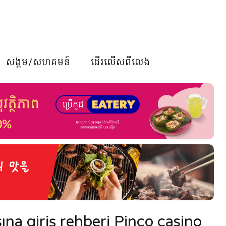
សង្គម/សហគមន៍
ដើរលើសពីលេង
a giriş rehberi Pinco casino