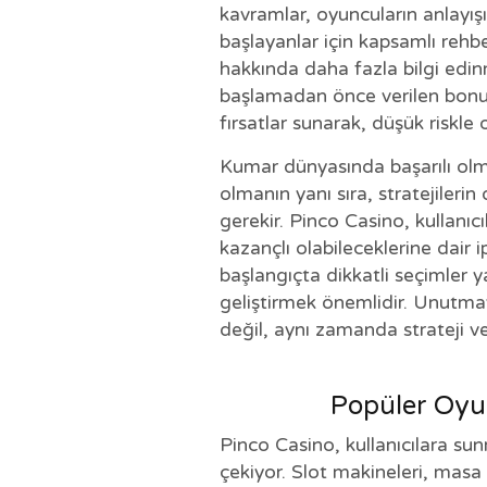
kavramlar, oyuncuların anlayışın
başlayanlar için kapsamlı rehber
hakkında daha fazla bilgi edin
başlamadan önce verilen bonusl
fırsatlar sunarak, düşük riskle
Kumar dünyasında başarılı olma
olmanın yanı sıra, stratejile
gerekir. Pinco Casino, kullanı
kazançlı olabileceklerine dair 
başlangıçta dikkatli seçimler y
geliştirmek önemlidir. Unutma
değil, aynı zamanda strateji ve
Popüler Oyun
Pinco Casino, kullanıcılara sun
çekiyor. Slot makineleri, masa 