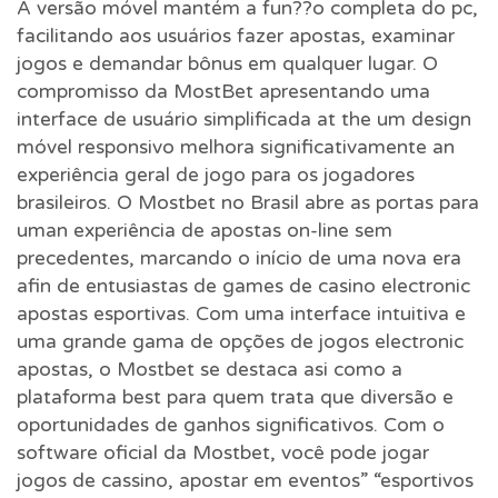
A versão móvel mantém a fun??o completa do pc,
facilitando aos usuários fazer apostas, examinar
jogos e demandar bônus em qualquer lugar. O
compromisso da MostBet apresentando uma
interface de usuário simplificada at the um design
móvel responsivo melhora significativamente an
experiência geral de jogo para os jogadores
brasileiros. O Mostbet no Brasil abre as portas para
uman experiência de apostas on-line sem
precedentes, marcando o início de uma nova era
afin de entusiastas de games de casino electronic
apostas esportivas. Com uma interface intuitiva e
uma grande gama de opções de jogos electronic
apostas, o Mostbet se destaca asi como a
plataforma best para quem trata que diversão e
oportunidades de ganhos significativos. Com o
software oficial da Mostbet, você pode jogar
jogos de cassino, apostar em eventos” “esportivos