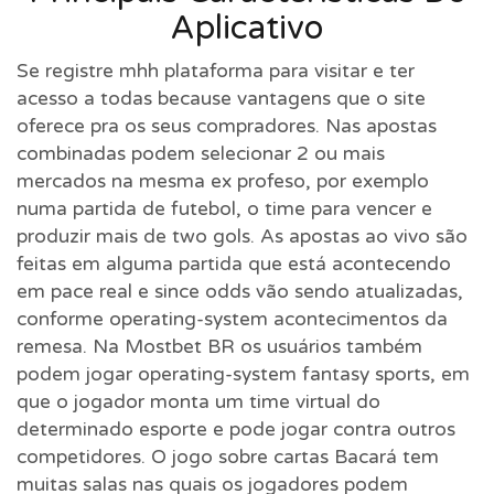
Aplicativo
Se registre mhh plataforma para visitar e ter
acesso a todas because vantagens que o site
oferece pra os seus compradores. Nas apostas
combinadas podem selecionar 2 ou mais
mercados na mesma ex profeso, por exemplo
numa partida de futebol, o time para vencer e
produzir mais de two gols. As apostas ao vivo são
feitas em alguma partida que está acontecendo
em pace real e since odds vão sendo atualizadas,
conforme operating-system acontecimentos da
remesa. Na Mostbet BR os usuários também
podem jogar operating-system fantasy sports, em
que o jogador monta um time virtual do
determinado esporte e pode jogar contra outros
competidores. O jogo sobre cartas Bacará tem
muitas salas nas quais os jogadores podem