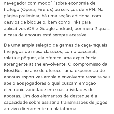
navegador com modo” “sobre economia de
tráfego (Opera, Firefox) ou serviços de VPN. Na
página preliminar, há uma seção adicional com
desvios de bloqueio, bem como links para
aplicativos iOS e Google android, por meio 2 quais
a casa de apostas está sempre acessível.
De uma ampla seleção de games de caça-níqueis
the jogos de mesa clássicos, como baccarat,
roleta e pôquer, ela oferece uma experiência
abrangente at the envolvente. O compromisso da
MostBet no ano de oferecer uma experiência de
apostas esportivas ampla e envolvente ressalta seu
apelo aos jogadores o qual buscam emoção
electronic variedade em suas atividades de
apostas. Um dos elementos de destaque é a
capacidade sobre assistir a transmissões de jogos
ao vivo diretamente na plataforma.