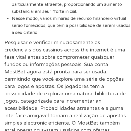
particularmente atraente, proporcionando um aumento
substancial em seu” “forte inicial.
Nesse modo, vários milhares de recurso financeiro virtual
serão fornecidos, que tem a possibilidade de serem usados
a seu critério.
Pesquisar e verificar minuciosamente as
credenciais dos cassinos across the internet é uma
fase vital antes sobre comprometer quaisquer
fundos ou informações pessoais. Sua conta
MostBet agora está pronta para ser usada,
permitindo que você explore uma série de opções
para jogos e apostas. Os jogadores tem a
possibilidade de explorar uma natural biblioteca de
jogos, categorizada para incrementar an
acessibilidade. Probabilidades atraentes e alguma
interface amigável tornam a realização de apostas
simples electronic eficiente. O MostBet também
atrai operating system usuários com ofertas