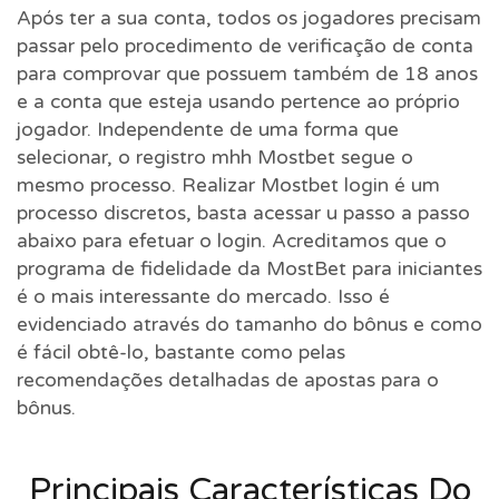
Após ter a sua conta, todos os jogadores precisam
passar pelo procedimento de verificação de conta
para comprovar que possuem também de 18 anos
e a conta que esteja usando pertence ao próprio
jogador. Independente de uma forma que
selecionar, o registro mhh Mostbet segue o
mesmo processo. Realizar Mostbet login é um
processo discretos, basta acessar u passo a passo
abaixo para efetuar o login. Acreditamos que o
programa de fidelidade da MostBet para iniciantes
é o mais interessante do mercado. Isso é
evidenciado através do tamanho do bônus e como
é fácil obtê-lo, bastante como pelas
recomendações detalhadas de apostas para o
bônus.
Principais Características Do