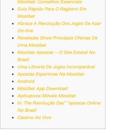
Mostbet: Conselhos Essenciais
Guia Rápido Para O Registro Em
Mostbet
Abrace A Revolução Dos Jogos De Azar
On-line
Reveladas Since Principais Ofertas De
Uma Mostbet
Mostbet Apostas – O Site Estatal No
Brasil
Uma Librería De Jogos Incomparável
Apostas Esportivas Na Mostbet
Android
Mostbet App Download
Aplicativos Móveis Mostbet
In: The Revolução Das” “apostas Online
No Brasil
Cassino Ao Vivo