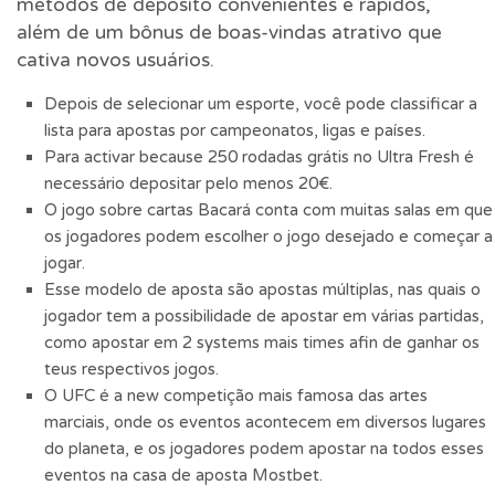
métodos de deposito convenientes e rápidos,
além de um bônus de boas-vindas atrativo que
cativa novos usuários.
Depois de selecionar um esporte, você pode classificar a
lista para apostas por campeonatos, ligas e países.
Para activar because 250 rodadas grátis no Ultra Fresh é
necessário depositar pelo menos 20€.
O jogo sobre cartas Bacará conta com muitas salas em que
os jogadores podem escolher o jogo desejado e começar a
jogar.
Esse modelo de aposta são apostas múltiplas, nas quais o
jogador tem a possibilidade de apostar em várias partidas,
como apostar em 2 systems mais times afin de ganhar os
teus respectivos jogos.
O UFC é a new competição mais famosa das artes
marciais, onde os eventos acontecem em diversos lugares
do planeta, e os jogadores podem apostar na todos esses
eventos na casa de aposta Mostbet.