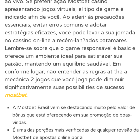
ao vivo. Se preferir ação Mostbet casino
apresentando jogos virtuais, el tipo de game é
indicado afin de você. Ao aderir às precauções
essenciais, evitar erros comuns e adotar
estratégias eficazes, você pode levar a sua jornada
no cassino on-line a recém-lan?ados patamares.
Lembre-se sobre que o game responsável é basic e
oferece um ambiente ideal para satisfazer sua
paixão, mantendo um equilíbrio saudável. Em
conforme lugar, não entender as regras at the a
mecânica 2 jogos que você joga pode diminuir
significativamente suas possibilities de sucesso
mostbet
.
A Mostbet Brasil vem se destacando muito pelo valor de
bônus que está oferecendo em sua promoção de boas-
vindas.
É uma das porções mais verificadas de qualquer revisão da
Mostbet de apostas online por aí.