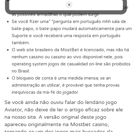
Embora a good emoção dos jogos de azar across the
internet possa ser estimulante, é fundamental reconhecer
as possíveis armadilhas o qual podem surgir.
Se você fizer uma” “pergunta em português mhh sala de
bate-papo, o bate-papo mudará automaticamente para um
Suporte e você receberá uma resposta em português
também.
O web site brasileiro da MostBet é licenciado, mas não há
nenhum cassino ou cassino ao vivo disponível nele, pois
operating system jogos de casualidad on-line são proibidos
no Brasil.
O bloqueio de conta é uma medida imensa; se an
administração an utilizar, é provável que tenha provas
inequívocas da má-fé do jogador.
Se você ainda não ouviu falar do lendário jogo
Aviator, não deixe de ler o artigo eficaz sobre ele
na nosso site. A versão original deste jogo
apareceu originalmente na Mostbet casino,
tornando-se um dos jogos mais buscados da