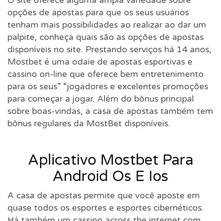
O site oferece alguma ampla variedade sobre
opções de apostas para que os seus usuários
tenham mais possibilidades ao realizar ao dar um
palpite, conheça quais são as opções de apostas
disponíveis no site. Prestando serviços há 14 anos,
Mostbet é uma odaie de apostas esportivas e
cassino on-line que oferece bem entretenimento
para os seus” “jogadores e excelentes promoções
para começar a jogar. Além do bônus principal
sobre boas-vindas, a casa de apostas também tem
bônus regulares da MostBet disponíveis.
Aplicativo Mostbet Para
Android Os E Ios
A casa de apostas permite que você aposte em
quase todos os esportes e esportes cibernéticos.
Há também um cassino across the internet com