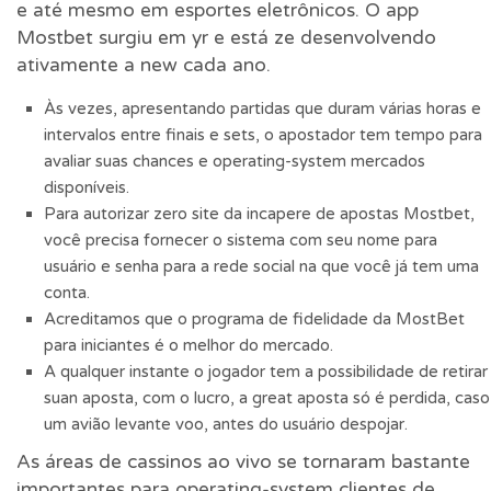
e até mesmo em esportes eletrônicos. O app
Mostbet surgiu em yr e está ze desenvolvendo
ativamente a new cada ano.
Às vezes, apresentando partidas que duram várias horas e
intervalos entre finais e sets, o apostador tem tempo para
avaliar suas chances e operating-system mercados
disponíveis.
Para autorizar zero site da incapere de apostas Mostbet,
você precisa fornecer o sistema com seu nome para
usuário e senha para a rede social na que você já tem uma
conta.
Acreditamos que o programa de fidelidade da MostBet
para iniciantes é o melhor do mercado.
A qualquer instante o jogador tem a possibilidade de retirar
suan aposta, com o lucro, a great aposta só é perdida, caso
um avião levante voo, antes do usuário despojar.
As áreas de cassinos ao vivo se tornaram bastante
importantes para operating-system clientes de