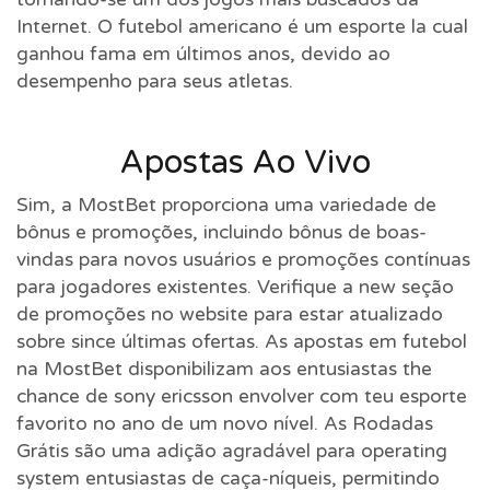
Internet. O futebol americano é um esporte la cual
ganhou fama em últimos anos, devido ao
desempenho para seus atletas.
Apostas Ao Vivo
Sim, a MostBet proporciona uma variedade de
bônus e promoções, incluindo bônus de boas-
vindas para novos usuários e promoções contínuas
para jogadores existentes. Verifique a new seção
de promoções no website para estar atualizado
sobre since últimas ofertas. As apostas em futebol
na MostBet disponibilizam aos entusiastas the
chance de sony ericsson envolver com teu esporte
favorito no ano de um novo nível. As Rodadas
Grátis são uma adição agradável para operating
system entusiastas de caça-níqueis, permitindo