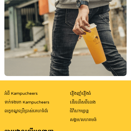
អំពី Kampucheers
រឿងញ៉ាំរឿងធំ
ទាក់ទងមក Kampucheers
ដើរលើសពីលេង
លក្ខខណ្ឌប្រើប្រាស់គេហទំព័រ
ជិវិត/កម្សាន្ត
សង្គម/សហគមន៍