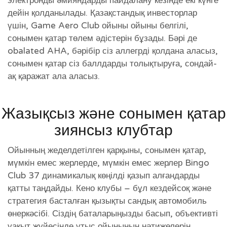
электронды әмияндарды пайдалану кезінде екі күнге
дейін қолданылады. Қазақстандық инвесторлар
үшін, Game Aero Club ойыны ойыны белгілі,
сонымен қатар төлем әдістерін бұзады. Бәрі де
obalated AHA, бәрібір сіз аллегрді қолдана аласыз,
сонымен қатар сіз баллдарды толықтыруға, сондай-
ақ қаражат ала аласыз.
Жазықсыз және сонымен қатар
зиянсыз клубтар
Ойынның жеделдетілген қарқыны, сонымен қатар,
мүмкін емес жерлерде, мүмкін емес жерлер Bingo
Club 37 динамикалық көңілді қазып алғандарды
қатты таңдайды. Кено клубы – бұл кездейсоқ және
стратегия басталған қызықты сандық автомобиль
өнеркәсібі. Сіздің баталарыңызды басып, объективті
уақыт жүйесінде ұтыс ойынының нәтижелерін