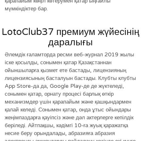
қарапайым көңіл көтерумен қатар ыңғайлы
мүмкіндіктер бар.
LotoClub37 премиум жүйесінің
даралығы
Әлемдік ғаламторда ресми веб-журнал 2019 жылы
іске қосылды, сонымен қатар Қазақстаннан
ойыншыларға қызмет ете бастады, лицензияның
лицензиясының басталуын бастады. Клубты клубты
App Store-да да, Google Play-де де жүктеледі,
сонымен қатар, орнату процесі барлық өткір
механизмдер үшін қарапайым және қашқындармен
қалай келеді. Сонымен қатар, онда ұтыс ойындары
жеңімпаздарға қауіпсіз және дәл актерлерге кепілдік
беріледі. Айтпақшы, кәдімгі 10-ға жуық қаражатқа
несие беру орындалады, абразияға абразия