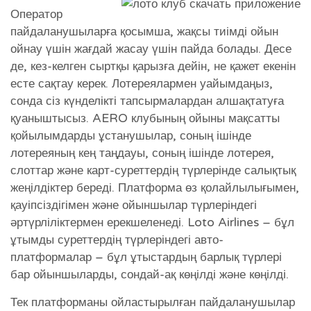
Оператор
пайдаланушыларға қосымша, жақсы тиімді ойын
ойнау үшін жағдай жасау үшін пайда болады. Десе
де, кез-келген сыртқы қарызға дейін, не қажет екенін
есте сақтау керек. Лотереялармен уайымдаңыз,
сонда сіз күнделікті тапсырмалардан алшақтатуға
қуаныштысыз. AERO клубының ойыны мақсатты
қойылымдарды ұстанушылар, соның ішінде
лотереяның кең таңдауы, соның ішінде лотерея,
слоттар және карт-суреттердің түрлерінде салықтық
жеңілдіктер береді. Платформа өз қолайлылығымен,
қауіпсіздігімен және ойыншылар түрлеріндегі
әртүрліліктермен ерекшеленеді. Loto Airlines – бұл
ұтымды суреттердің түрлеріндегі авто-
платформалар – бұл ұтыстардың барлық түрлері
бар ойыншыларды, сондай-ақ көңілді және көңілді.
Тек платформаны ойластырылған пайдаланушылар