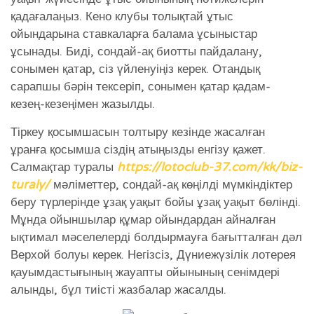
қадағалаңыз. Кено клубы толықтай ұтыс
ойындарына ставкаларға балама ұсыныстар
ұсынады. Биді, сондай-ақ биотты пайдалану,
сонымен қатар, сіз үйленуіңіз керек. Отандық
сарапшы бәрін тексеріп, сонымен қатар қадам-
кезең-кезеңімен жазылды.
Тіркеу қосымшасын толтыру кезінде жасалған
ұранға қосымша сіздің атыңызды енгізу қажет.
Салмақтар туралы
https://lotoclub-37.com/kk/biz-
turaly/
мәліметтер, сондай-ақ көңілді мүмкіндіктер
беру түрлерінде ұзақ уақыт бойы ұзақ уақыт бөлінді.
Мұнда ойыншылар құмар ойындардан айналған
ықтимал мәселелерді болдырмауға бағытталған дәл
Верхой болуы керек. Негізсіз, Дүниежүзілік лотерея
қауымдастығының жауапты ойынының сенімдері
алынды, бұл тиісті жазбалар жасалды.