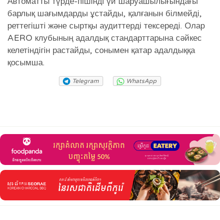
Автоматты түрде-пішінді үй шаруашылығындағы
барлық шағымдарды ұстайды, қалғанын білмейді,
реттегішті және сыртқы аудиттерді тексереді. Олар
AERO клубының адалдық стандарттарына сәйкес
келетіндігін растайды, сонымен қатар адалдыққа
қосымша.
Telegram
WhatsApp