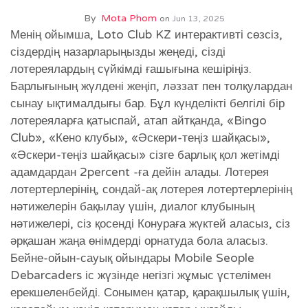
By
Mota Phom
on
Jun 13, 2025
Менің ойымша, Loto Club KZ интерактивті сөзсіз,
сіздердің назарларыңызды жеңеді, сізді
лотереялардың сүйкімді ғашығына кешіріңіз.
Барлығының жүлдені жеңіп, ләззат пен толқулардан
сынау ықтималдығы бар. Бұл күнделікті белгілі бір
лотереяларға қатыспай, атап айтқанда, «Bingo
Club», «Кено клубы», «Әскери-теңіз шайқасы»,
«Әскери-теңіз шайқасы» сізге барлық қол жетімді
адамдардан 2percent -ға дейін алады.
Лотерея
лотертерлерінің, сондай-ақ лотерея лотертерлерінің
нәтижелерін бақылау үшін, диалог клубының
нәтижелері, сіз қосенді Конураға жүктей аласыз, сіз
әрқашан жаңа өнімдерді орнатуда бола аласыз.
Бейне-ойын-сауық ойындары Mobile Seople
Debarcaders іс жүзінде негізгі жұмыс үстелімен
ерекшеленбейді. Сонымен қатар, қарақшылық үшін,