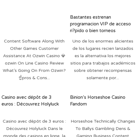
Bastantes estrenan
programacion VIP de acceso
ri?pido o bien torneos
particularmente para algunos
Content Software Along With
Uno de los enormes alicientes
que terminan de registrarse:
Other Games Customer
de los lugares recien lanzados
Assistance At Ozwin Casino 💎
es la alternativa los mejores
ozwin On Line Casino Review
sitios para trabajos académicos
What’s Going On From Ozwin?
sobre obtener recompensas
☝️pros & Cons...
solamente por...
Casino avec dépôt de 3
Binion’s Horseshoe Casino
euros : Découvrez Holyluck
Fandom
Casino avec dépôt de 3 euros :
Horseshoe Technically Changes
Découvrez Holyluck Dans le
To Ballys Gambling Dens &
monde des casinos en ligne, la
Gaming Business Content