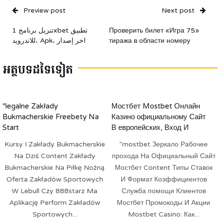
Preview post
Next post
تنزيل برنامج 1xbet تطبيق
Проверить билет «Игра 75»
للاندرويد، Apk، اخر إصدار
тиража в области номеру
អត្ថបទដទៃទៀត
“legalne Zakłady
Мостбет Mostbet Онлайн
Bukmacherskie Freebety Na
Казино официальному Сайт
Start
В европейских, Вход И
Регистрация
Kursy I Zakłady Bukmacherskie
“mostbet Зеркало Рабочее
Na Dziś Content Zakłady
прохода На Официальный Сайт
Bukmacherskie Na Piłkę Nożną
Мостбет Content Типы Ставок
Oferta Zakładów Sportowych
И Формат Коэффициентов
W Lebull Czy 888starz Ma
Служба помощи Клиентов
Aplikację Perform Zakładów
Мостбет Промокоды И Акции
Sportowych...
Mostbet Casino: Как...