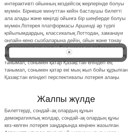
интерактивті ойынның кездейсоқ жерлерінде болуы
мүмкін. Бірнеше минуттан кейін бастаушы билетті
ала алады және көңілді ойынға бір шеңберде болуы
мүмкін.Лотерея платформасы Аршинді әр түрлі
қойылымдардың, классикалық Лоттодан, заманауи
онлайн-кено сызбаларына дейін, ойын және тонау
турнирлеріне ұсынады. Бұл жерде әр пайдаланушы
өзі үшін қолайлы алон таба алады. Loto KZ Club ең
танымал, сонымен қатар Қазақстан еліндегі ең
танымал, сонымен қатар екі мың жыл бойы құрылған
Қазақстан еліндегі перспективалы лотерея алаңы.
Жалпы жүлде
Билеттерді, сондай-ақ олардың құнын
демократиялық жолдар, сондай-ақ олардың құны
кез-келген лотерея заңдарында кеңінен жазылған.