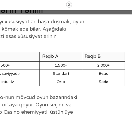
ərin Təhlili
i xüsusiyyətləri başa düşmək, oyun
ə kömək edə bilər. Aşağıdakı
i əsas xüsusiyyətlərinin
Rəqib A
Rəqib B
,500+
1,500+
2,000+
 səviyyədə
Standart
Əsas
 intuitiv
Orta
Sadə
ino-nun mövcud oyun bazarındaki
ni ortaya qoyur. Oyun seçimi və
co Casino əhəmiyyətli üstünlüyə