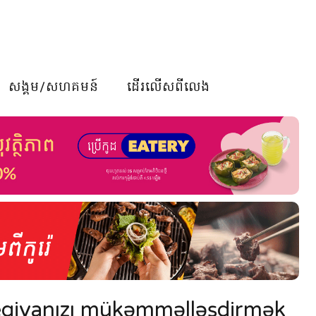
សង្គម/សហគមន៍
ដើរលើសពីលេង
tegiyanızı mükəmməlləşdirmək