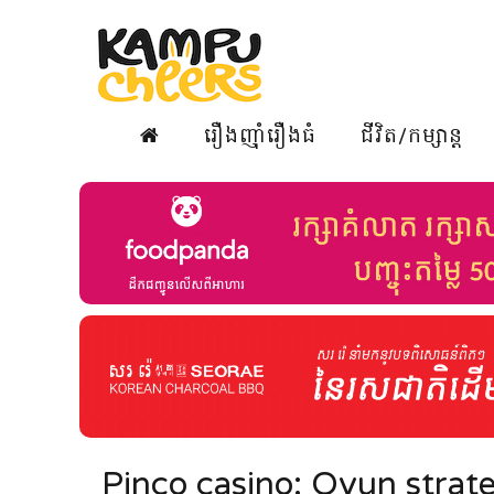
រឿងញ៉ាំរឿងធំ
ជីវិត/កម្សាន្ត
Pinco casino: Oyun stra