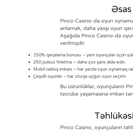
Əsas
Pinco Casino-da oyun oynamağı
anlamak, daha yaxşı oyun qəra
Aşağıda Pinco Casino-da oyun
verilmişdir:
150% qarşılama bonusu – yeni oyunçular üçün yük
250 pulsuz fırlatma – daha çox şans əldə edin.
Mobil tətbiq imkanı – hər yerdə oyun oynamaq raha
Çeşidli oyunlar – hər zövqə uyğun oyun seçimi.
Bu üstünlüklər, oyunçuların 
təcrübə yaşamasına imkan tanı
Təhlükəsi
Pinco Casino, oyunçuların təhl