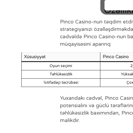
Özəllikl
Pinco Casino-nun təqdim etdiy
strategiyanızı özəlləşdirməkd
cədvəldə Pinco Casino-nun bəz
müqayisəsini aparırıq:
Xüsusiyyət
Pinco Casino
Oyun seçimi
2
Təhlükəsizlik
Yüksək
İstifadəçi təcrübəsi
Çox
Yuxarıdakı cədvəl, Pinco Cas
potensialını və güclü tərəfləri
təhlükəsizlik baxımından, Pin
malikdir.