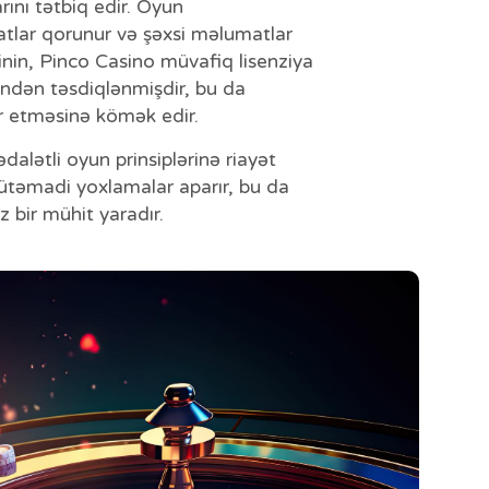
rını tətbiq edir. Oyun
tlar qorunur və şəxsi məlumatlar
çinin, Pinco Casino müvafiq lisenziya
indən təsdiqlənmişdir, bu da
r etməsinə kömək edir.
alətli oyun prinsiplərinə riayət
təmadi yoxlamalar aparır, bu da
 bir mühit yaradır.