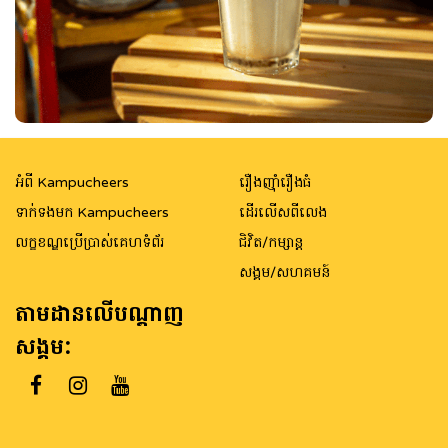
អំពី Kampucheers
រឿងញ៉ាំរឿងធំ
ទាក់ទងមក Kampucheers
ដើរលើសពីលេង
លក្ខខណ្ឌប្រើប្រាស់គេហទំព័រ
ជិវិត/កម្សាន្ត
សង្គម/សហគមន៍
តាមដានលើបណ្តាញ
សង្គម: