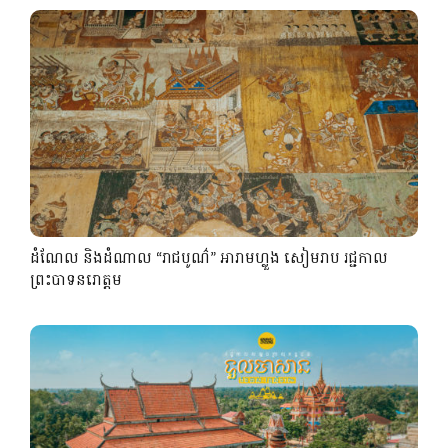
ដំណែល និងដំណាល “រាជបូណ៌” អារាមហ្លួង សៀមរាប រជ្ជកាល
ព្រះបាទនរោត្តម