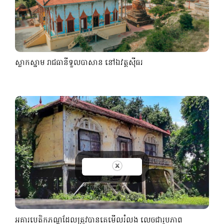
ស្លាកស្នាម រាជធានីទួលបាសាន នៅឯវត្តស៊ីធរ
អគារបេតិកភណ្ឌដែលត្រូវបានគេមើលរំលង លេចជារូបភាព