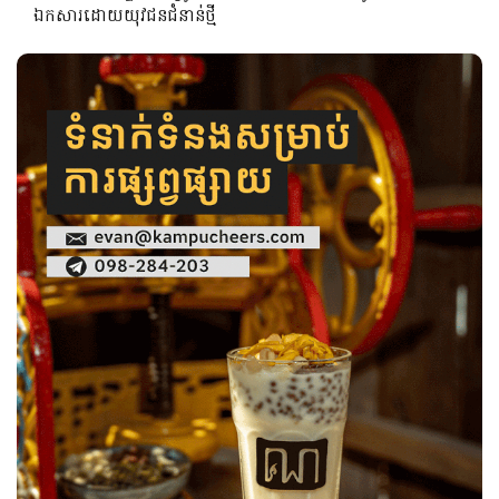
ឯកសារដោយយុវជនជំនាន់ថ្មី