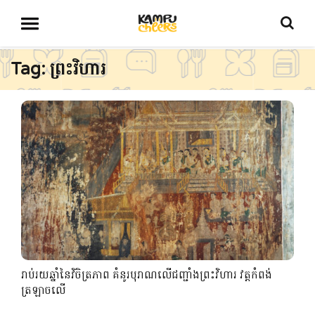
Tag: ព្រះវិហារ
រាប់រយឆ្នាំនៃវិចិត្រភាព គំនូរបុរាណលើជញ្ជាំងព្រះវិហារ វត្តកំពង់
ត្រឡាចលើ