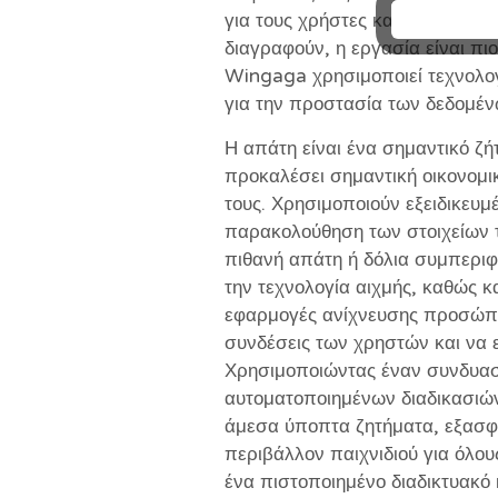
για τους χρήστες και λόγω του 
διαγραφούν, η εργασία είναι πιο
Wingaga χρησιμοποιεί τεχνολο
για την προστασία των δεδομέ
Η απάτη είναι ένα σημαντικό ζή
προκαλέσει σημαντική οικονομικ
τους. Χρησιμοποιούν εξειδικευμ
παρακολούθηση των στοιχείων 
πιθανή απάτη ή δόλια συμπεριφο
την τεχνολογία αιχμής, καθώς κ
εφαρμογές ανίχνευσης προσώπο
συνδέσεις των χρηστών και να 
Χρησιμοποιώντας έναν συνδυασ
αυτοματοποιημένων διαδικασιώ
άμεσα ύποπτα ζητήματα, εξασφα
περιβάλλον παιχνιδιού για όλου
ένα πιστοποιημένο διαδικτυακό 