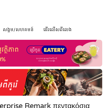
សង្គម/សហគមន៍
ដើរលើសពីលេង
erprise Remark πεντακόσια