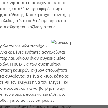
 τα κίνητρα που παρέχονται από το
αι τις επιπλέον προσφορές χωρίς
 κατάθεσης. Κριτική αρχιτεκτονική, η
φαλείας, σύντομα θα διαμορφώσει τη
 αίσθηση του καζίνο για τους
χερών παιχνιδιών παρέχουν
υγκεκριμένες ενότητες ασχολούνται
υ περιλαμβάνουν έναν συγκεκριμένο
διών. Η ευελιξία των συστημάτων
τάσταση καμερών σχεδόν οπουδήποτε.
α συνδέονται σε ένα δίκτυο, κάποιος
να τον ελέγξει ή να τον ελέγξει, και
ο προσωπικό για να βοηθήσει στην
ση του ποιος μπορεί να εισέλθει στο
ευθύνη από τις νέες υπηρεσίες
γω των υψηλών ηλικιακών περιορισμών