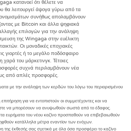
gaga κατανοεί ότι θέλετε να
υ θα λειτουργεί άψογα γύρω από τα
υπτονομισμάτων συνήθως απολαμβάνουν
ζοντας με Bitcoin και άλλα ψηφιακά
ταλλαγής επιλογών για την ανάληψη
σμευση της Wingaga στην ευέλικτη
αικτών. Οι μοναδικές εποχιακές
ις γιορτές ή το μεγάλο ποδόσφαιρο
 χαρά του μάρκετινγκ. Τέτοιες
οσφορές συχνά περιλαμβάνουν νέα
ους από απλές προσφορές.
ήματα με την ανάληψη των κερδών του λόγω του περιορισμένου
 επιτήρηση για να εντοπιστούν οι συμμετέχοντες και να
στε να μπορέσουν να ανυψωθούν σωστά από το έδαφος.
τι τα ευρήματα του νέου καζίνο προσπαθούν να επιβεβαιωθούν
α ληφθούν κατάλληλα μέτρα εναντίον των ενόχων.
ψη της έκθεσής σας σχετικά με όλα όσα προσφέρει το καζίνο