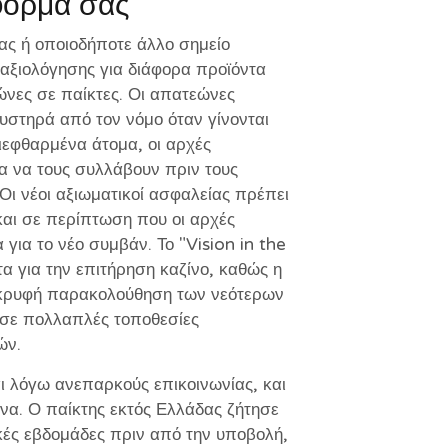
όρμα σας
κας ή οποιοδήποτε άλλο σημείο
 αξιολόγησης για διάφορα προϊόντα
ώνες σε παίκτες. Οι απατεώνες
υστηρά από τον νόμο όταν γίνονται
διεφθαρμένα άτομα, οι αρχές
α να τους συλλάβουν πριν τους
ι νέοι αξιωματικοί ασφαλείας πρέπει
και σε περίπτωση που οι αρχές
α για το νέο συμβάν. Το "Vision in the
τα για την επιτήρηση καζίνο, καθώς η
 κρυφή παρακολούθηση των νεότερων
 σε πολλαπλές τοποθεσίες
ών.
αι λόγω ανεπαρκούς επικοινωνίας, και
υνα. Ο παίκτης εκτός Ελλάδας ζήτησε
ές εβδομάδες πριν από την υποβολή,