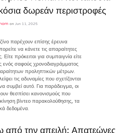
ακόσια δωρεάν περιστροφές
Phom
on
Jun 11, 2025
αζίνο παρέχουν επίσης έρευνα
ορείτε να κάνετε τις απαραίτητες
. Είτε πρόκειται για συμπαιγνία είτε
ός ενός σαφούς χρονοδιαγράμματος
αραίτητων προληπτικών μέτρων.
ίψει τις αδυναμίες που σχετίζονται
να συμβεί αυτό.
Για παράδειγμα, οι
χουν θεσπίσει κανονισμούς που
κίνηση βίντεο παρακολούθησης, τα
κά δεδομένα.
ω από την απειλή: Απατεώνες