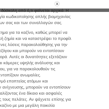
εντοπισμού όσων πρόκειται να
 δύσκολη από ό,τι φαίνεται αρχικά. Η
γία κωδικοποίησης απλής βιομηχανίας
νων σας και των συναλλαγών σας.
τημα για τα καζίνο, καθώς μπορεί να
ή ζημία και να καταστρέψει το προφίλ
ένες λύσεις παρακολούθησης για την
τζόγου και μπορούν να εντοπίσουν
ρά. Αυτές οι δυνατότητες εξετάζουν
αι κάμερες υψηλής ανάλυσης και
υ, για να παρακολουθούν τις
εντοπίζουν ανωμαλίες.
μό εποπτείας ατόμων και
ν ανίχνευσης, μπορούν να εντοπίσουν
λίζοντας ένα δίκαιο και ασφαλές
ς τους πελάτες. Αν ψάχνετε επίσης για
καζίνο με μια μεγάλη ποικιλία