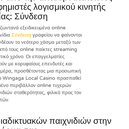
φημιστές λογισμικού κινητής
ίας: Σύνδεση
ωντανά εξειδικευμένα online
χνίδια
Σύνδεση
γραφείου να φαίνονται
υνδέουν το νεότερο χάσμα μεταξύ των
από τους online παίκτες streaming
τικό χρόνο. Οι επαγγελματίες
ύν με κορυφαίους επενδυτές και
ή μέρα, προσθέτοντας μια προσωπική
 Το Wingaga Local Casino προσπαθεί
μένο περιβάλλον online τυχερών
νιδιών σταθερότητας, φιλικό προς τον
τών.
ιαδικτυακών παιχνιδιών στην