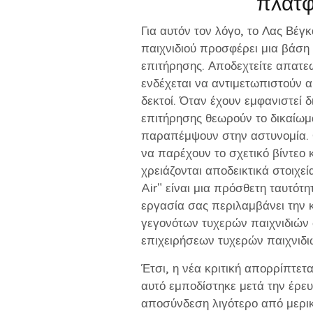
πλατφ
Για αυτόν τον λόγο, το Λας Βέγ
παιχνιδιού προσφέρει μια βάση
επιτήρησης. Αποδεχτείτε απατε
ενδέχεται να αντιμετωπιστούν α
δεκτοί. Όταν έχουν εμφανιστεί 
επιτήρησης θεωρούν το δικαίωμ
παραπέμψουν στην αστυνομία. Ο
να παρέχουν το σχετικό βίντεο 
χρειάζονται αποδεικτικά στοιχεί
Air" είναι μια πρόσθετη ταυτότη
εργασία σας περιλαμβάνει την
γεγονότων τυχερών παιχνιδιών
επιχειρήσεων τυχερών παιχνιδι
Έτσι, η νέα κριτική απορρίπτετ
αυτό εμποδίστηκε μετά την έρε
αποσύνδεση λιγότερο από μερικ