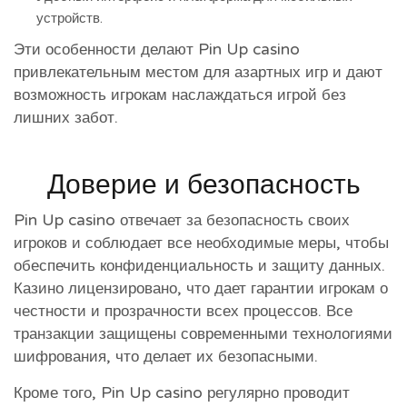
устройств.
Эти особенности делают Pin Up casino
привлекательным местом для азартных игр и дают
возможность игрокам наслаждаться игрой без
лишних забот.
Доверие и безопасность
Pin Up casino отвечает за безопасность своих
игроков и соблюдает все необходимые меры, чтобы
обеспечить конфиденциальность и защиту данных.
Казино лицензировано, что дает гарантии игрокам о
честности и прозрачности всех процессов. Все
транзакции защищены современными технологиями
шифрования, что делает их безопасными.
Кроме того, Pin Up casino регулярно проводит