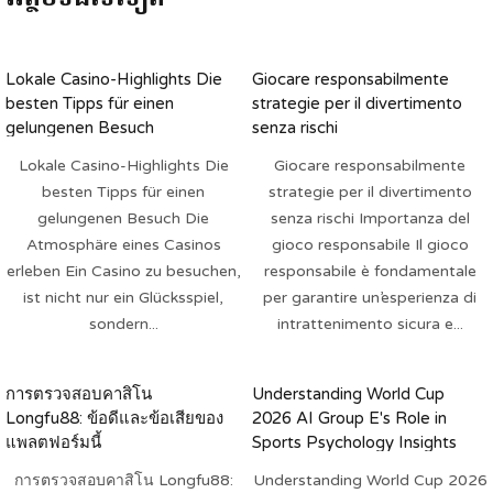
Lokale Casino-Highlights Die
Giocare responsabilmente
besten Tipps für einen
strategie per il divertimento
gelungenen Besuch
senza rischi
Lokale Casino-Highlights Die
Giocare responsabilmente
besten Tipps für einen
strategie per il divertimento
gelungenen Besuch Die
senza rischi Importanza del
Atmosphäre eines Casinos
gioco responsabile Il gioco
erleben Ein Casino zu besuchen,
responsabile è fondamentale
ist nicht nur ein Glücksspiel,
per garantire un’esperienza di
sondern...
intrattenimento sicura e...
การตรวจสอบคาสิโน
Understanding World Cup
Longfu88: ข้อดีและข้อเสียของ
2026 AI Group E's Role in
แพลตฟอร์มนี้
Sports Psychology Insights
for Peak Performance
การตรวจสอบคาสิโน Longfu88:
Understanding World Cup 2026