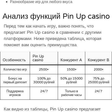
Разнообразие игр для любого вкуса
Анализ функций Pin Up casino
Перед тем как начать игру, важно понять, что
предлагает Pin Up casino в сравнении с другими
платформами. Ниже приведена таблица, которая
поможет вам оценить преимущества.
Pin Up
Особенность
casino
Конкурент A
Конкурент B
Количество игр
2500+
1500+
2000+
Бонус на
100% до
50% до 15000
75% до
первый депозит
30000 рублей
рублей
25000 рублей
Поддержка
24/7
Только в
24/7
игроков
рабочие часы
Как видно из таблицы, Pin Up casino предлагает