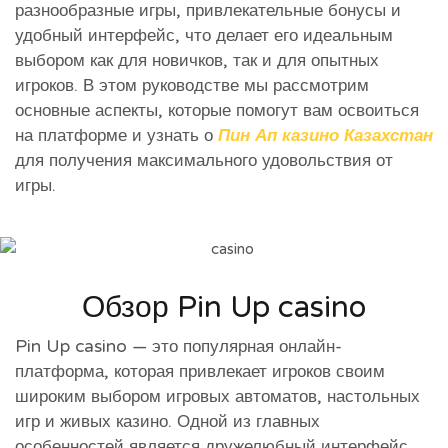
разнообразные игры, привлекательные бонусы и
удобный интерфейс, что делает его идеальным
выбором как для новичков, так и для опытных
игроков. В этом руководстве мы рассмотрим
основные аспекты, которые помогут вам освоиться
на платформе и узнать о
Пин Ап казино Казахстан
для получения максимального удовольствия от
игры.
Обзор Pin Up casino
Pin Up casino — это популярная онлайн-
платформа, которая привлекает игроков своим
широким выбором игровых автоматов, настольных
игр и живых казино. Одной из главных
особенностей является дружелюбный интерфейс,