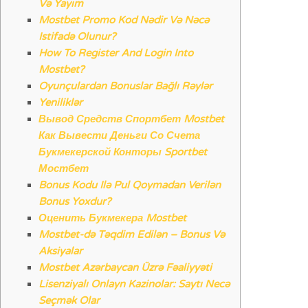
Və Yayım
Mostbet Promo Kod Nədir Və Nəcə
Istifadə Olunur?
How To Register And Login Into
Mostbet?
Oyunçulardan Bonuslar Bağlı Rəylər
Yeniliklər
Вывод Средств Спортбет Mostbet
Как Вывести Деньги Со Счета
Букмекерской Конторы Sportbet
Мостбет
Bonus Kodu Ilə Pul Qoymadan Verilən
Bonus Yoxdur?
Оценить Букмекера Mostbet
Mostbet-də Təqdim Edilən – Bonus Və
Aksiyalar
Mostbet Azərbaycan Üzrə Fəaliyyəti
Lisenziyalı Onlayn Kazinolar: Saytı Necə
Seçmək Olar