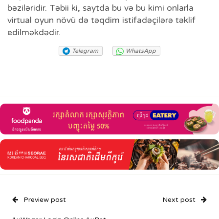
bəziləridir. Təbii ki, saytda bu və bu kimi onlarla
virtual oyun növü də təqdim istifadəçilərə təklif
edilməkdədir.
Telegram
WhatsApp
Preview post
Next post