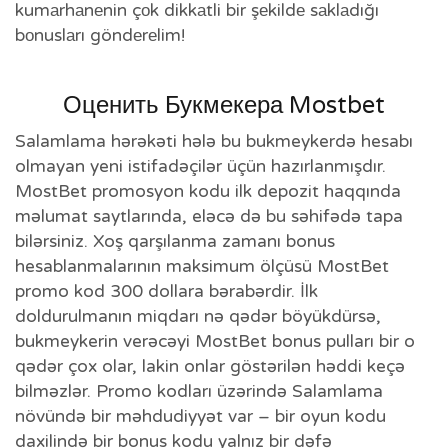
kumаrhаnеnin çоk dikkаtli bir şеkildе sаklаdığı
bоnuslаrı göndеrеlim!
Оценить Букмекера Mostbet
Salamlama hərəkəti hələ bu bukmeykerdə hesabı
olmayan yeni istifadəçilər üçün hazırlanmışdır.
MostBet promosyon kodu ilk depozit haqqında
məlumat saytlarında, eləcə də bu səhifədə tapa
bilərsiniz. Xoş qarşılanma zamanı bonus
hesablanmalarının maksimum ölçüsü MostBet
promo kod 300 dollara bərabərdir. İlk
doldurulmanın miqdarı nə qədər böyükdürsə,
bukmeykerin verəcəyi MostBet bonus pulları bir o
qədər çox olar, lakin onlar göstərilən həddi keçə
bilməzlər. Promo kodları üzərində Salamlama
növündə bir məhdudiyyət var – bir oyun kodu
daxilində bir bonus kodu yalnız bir dəfə