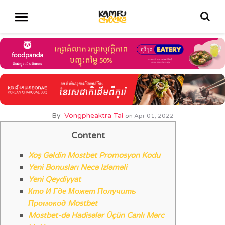
By
Vongpheaktra Tai
on
Apr 01, 2022
Content
Xoş Gəldin Mostbet Promosyon Kodu
Yeni Bonusları Necə Izləməli
Yeni Qeydiyyat
Кто И Где Может Получить
Промокод Mostbet
Mostbet-də Hadisələr Üçün Canlı Mərc