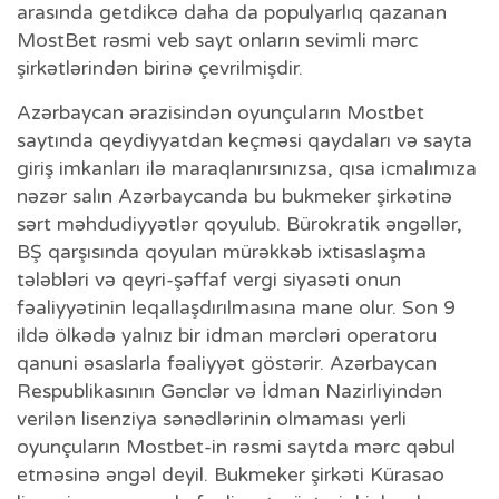
arasında getdikcə daha da populyarlıq qazanan
MostBet rəsmi veb sayt onların sevimli mərc
şirkətlərindən birinə çevrilmişdir.
Azərbaycan ərazisindən oyunçuların Mostbet
saytında qeydiyyatdan keçməsi qaydaları və sayta
giriş imkanları ilə maraqlanırsınızsa, qısa icmalımıza
nəzər salın Azərbaycanda bu bukmeker şirkətinə
sərt məhdudiyyətlər qoyulub. Bürokratik əngəllər,
BŞ qarşısında qoyulan mürəkkəb ixtisaslaşma
tələbləri və qeyri-şəffaf vergi siyasəti onun
fəaliyyətinin leqallaşdırılmasına mane olur. Son 9
ildə ölkədə yalnız bir idman mərcləri operatoru
qanuni əsaslarla fəaliyyət göstərir. Azərbaycan
Respublikasının Gənclər və İdman Nazirliyindən
verilən lisenziya sənədlərinin olmaması yerli
oyunçuların Mostbet-in rəsmi saytda mərc qəbul
etməsinə əngəl deyil. Bukmeker şirkəti Kürasao