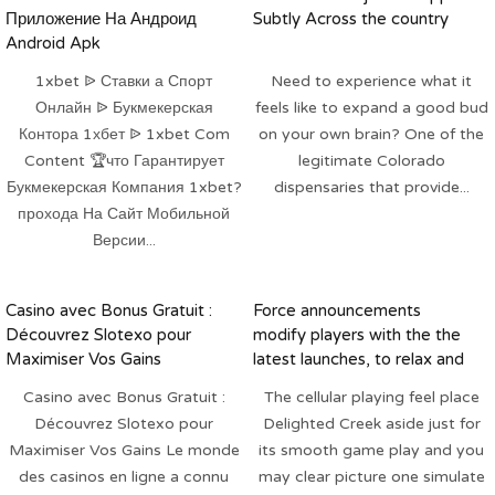
Приложение На Андроид
Subtly Across the country
Android Apk
1xbet ᐉ Ставки а Спорт
Need to experience what it
Онлайн ᐉ Букмекерская
feels like to expand a good bud
Контора 1хбет ᐉ 1xbet Com
on your own brain? One of the
Content 🏆что Гарантирует
legitimate Colorado
Букмекерская Компания 1xbet?
dispensaries that provide...
прохода На Сайт Мобильной
Версии...
Casino avec Bonus Gratuit :
Force announcements
Découvrez Slotexo pour
modify players with the the
Maximiser Vos Gains
latest launches, to relax and
play resources, and you will
Casino avec Bonus Gratuit :
The cellular playing feel place
added bonus now offers,
Découvrez Slotexo pour
Delighted Creek aside just for
leftover all of them
Maximiser Vos Gains Le monde
its smooth game play and you
interested in the event
des casinos en ligne a connu
may clear picture one simulate
driving