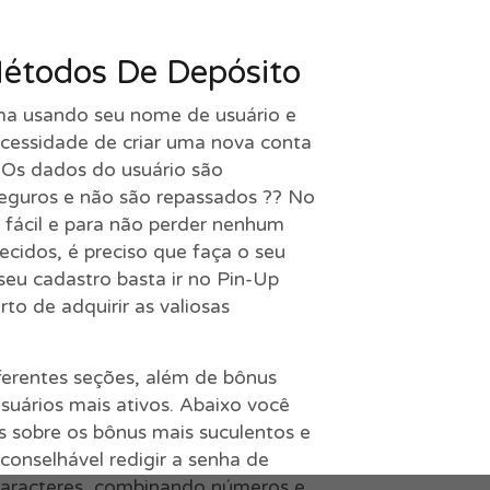
Métodos De Depósito
ma usando seu nome de usuário e
cessidade de criar uma nova conta
. Os dados do usuário são
eguros e não são repassados ?? No
e fácil e para não perder nenhum
ecidos, é preciso que faça o seu
 seu cadastro basta ir no Pin-Up
erto de adquirir as valiosas
ferentes seções, além de bônus
usuários mais ativos. Abaixo você
 sobre os bônus mais suculentos e
aconselhável redigir a senha de
caracteres, combinando números e