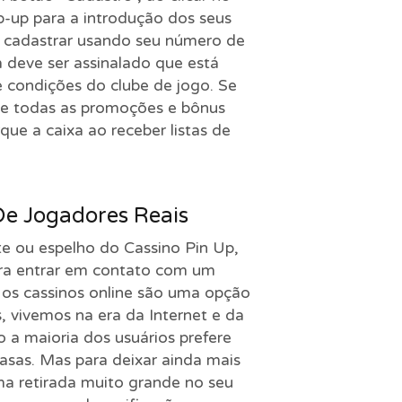
p-up para a introdução dos seus
e cadastrar usando seu número de
 deve ser assinalado que está
e condições do clube de jogo. Se
 de todas as promoções e bônus
que a caixa ao receber listas de
e Jogadores Reais
ite ou espelho do Cassino Pin Up,
ra entrar em contato com um
, os cassinos online são uma opção
, vivemos na era da Internet e da
 a maioria dos usuários prefere
asas. Mas para deixar ainda mais
ma retirada muito grande no seu