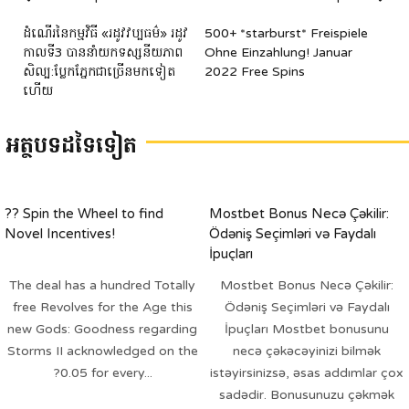
ដំណើរនៃកម្មវិធី «រដូវវប្បធម៌» រដូវ
500+ *starburst* Freispiele
កាលទី3 បាននាំយកទស្សនីយភាព
Ohne Einzahlung! Januar
សិល្ប:ប្លែកភ្នែកជាច្រើនមកទៀត
2022 Free Spins
ហើយ
អត្ថបទដទៃទៀត
?? Spin the Wheel to find
Mostbet Bonus Necə Çəkilir:
Novel Incentives!
Ödəniş Seçimləri və Faydalı
İpuçları
The deal has a hundred Totally
Mostbet Bonus Necə Çəkilir:
free Revolves for the Age this
Ödəniş Seçimləri və Faydalı
new Gods: Goodness regarding
İpuçları Mostbet bonusunu
Storms II acknowledged on the
necə çəkəcəyinizi bilmək
?0.05 for every...
istəyirsinizsə, əsas addımlar çox
sadədir. Bonusunuzu çəkmək