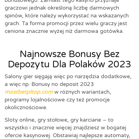
bonusowego. Zamiast tego kasyno przyznaje
graczowi jednak określoną liczbę darmowych
spinów, które należy wykorzystać na wskazanych
grach. Ta forma promocji przez wielu graczy jest
ceniona znacznie wyżej niż darmowa gotówka.
Najnowsze Bonusy Bez
Depozytu Dla Polaków 2023
Salony gier sięgają więc po narzędzia dodatkowe,
a więc np. Bonusy no deposit 2023
mostbetpltop.com
w różnych wariantach,
programy lojalnościowe czy też promocje
okolicznościowe.
Sloty online, gry stołowe, gry karciane – to
wszystko i znacznie więcej znajdziesz w bogatej
ofercie kasynowej. Obstawiaj najlepsze automaty,