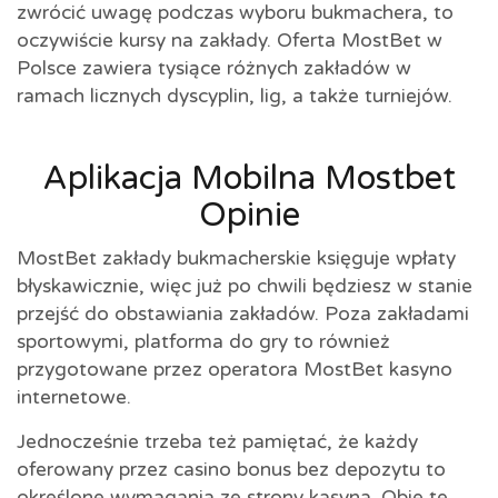
zwrócić uwagę podczas wyboru bukmachera, to
oczywiście kursy na zakłady. Oferta MostBet w
Polsce zawiera tysiące różnych zakładów w
ramach licznych dyscyplin, lig, a także turniejów.
Aplikacja Mobilna Mostbet
Opinie
MostBet zakłady bukmacherskie księguje wpłaty
błyskawicznie, więc już po chwili będziesz w stanie
przejść do obstawiania zakładów. Poza zakładami
sportowymi, platforma do gry to również
przygotowane przez operatora MostBet kasyno
internetowe.
Jednocześnie trzeba też pamiętać, że każdy
oferowany przez casino bonus bez depozytu to
określone wymagania ze strony kasyna. Obie te