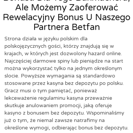
Ale Możemy Zaoferować
Rewelacyjny Bonus U Naszego
Partnera Betfan
Strona działa w języku polskim dla
polskojęzycznych gości, którzy znajdują się w
krajach, w których jest dozwolony hazard online.
Najczęściej darmowe spiny lub pieniądze na start
można wykorzystać tylko na jednym określonym
slocie. Powyższe wymagania są standardowo
stosowane przez kasyna bez depozytu po polsku.
Gracz musi o tym pamiętać, ponieważ
lekceważenie regulaminu kasyna przeważnie
skutkuje anulowaniem promocji, jaką oferuje
kasyno z bonusem bez depozytu. Wspominaliśmy
już o tym, że niemal zawsze natrafimy na
określone wymogi, odbierając bonus bez depozytu.