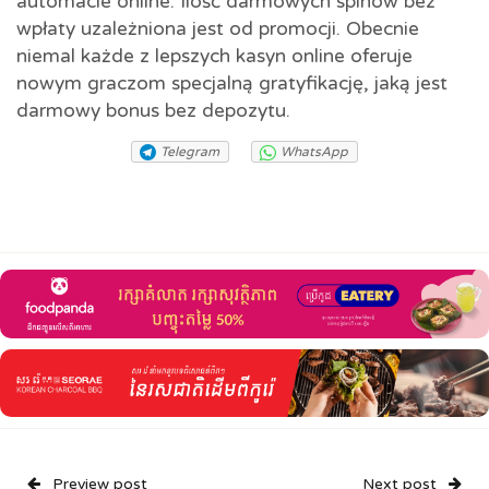
automacie online. Ilość darmowych spinów bez
wpłaty uzależniona jest od promocji. Obecnie
niemal każde z lepszych kasyn online oferuje
nowym graczom specjalną gratyfikację, jaką jest
darmowy bonus bez depozytu.
Telegram
WhatsApp
Preview post
Next post