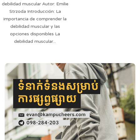
debilidad muscular Autor: Emilie
Strzoda Introducción: La
importancia de comprender la
debilidad muscular y las
opciones disponibles La
debilidad muscular...