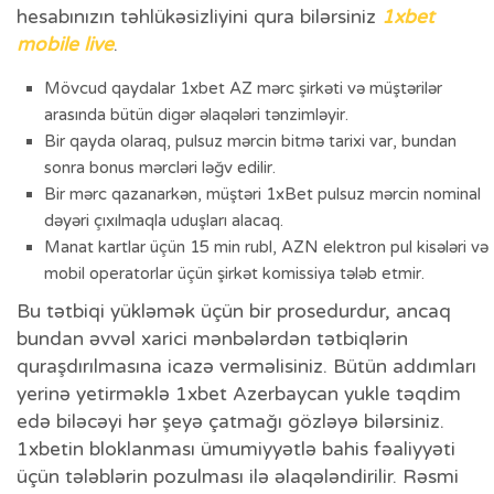
hesabınızın təhlükəsizliyini qura bilərsiniz
1xbet
mobile live
.
Mövcud qaydalar 1xbet AZ mərc şirkəti və müştərilər
arasında bütün digər əlaqələri tənzimləyir.
Bir qayda olaraq, pulsuz mərcin bitmə tarixi var, bundan
sonra bonus mərcləri ləğv edilir.
Bir mərc qazanarkən, müştəri 1xBet pulsuz mərcin nominal
dəyəri çıxılmaqla uduşları alacaq.
Manat kartlar üçün 15 min rubl, AZN elektron pul kisələri və
mobil operatorlar üçün şirkət komissiya tələb etmir.
Bu tətbiqi yükləmək üçün bir prosedurdur, ancaq
bundan əvvəl xarici mənbələrdən tətbiqlərin
quraşdırılmasına icazə verməlisiniz. Bütün addımları
yerinə yetirməklə 1xbet Azerbaycan yukle təqdim
edə biləcəyi hər şeyə çatmağı gözləyə bilərsiniz.
1xbetin bloklanması ümumiyyətlə bahis fəaliyyəti
üçün tələblərin pozulması ilə əlaqələndirilir. Rəsmi