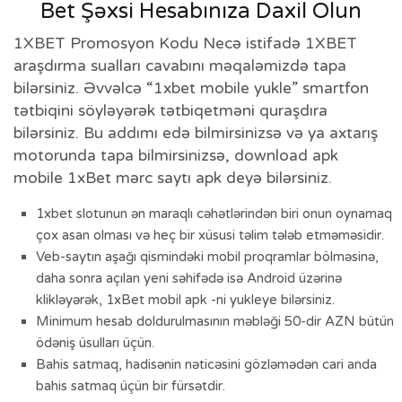
Bet Şəxsi Hesabınıza Daxil Olun
1XBET Promosyon Kodu Necə istifadə 1XBET
araşdırma sualları cavabını məqaləmizdə tapa
bilərsiniz. Əvvəlcə “1xbet mobile yukle” smartfon
tətbiqini söyləyərək tətbiqetməni quraşdıra
bilərsiniz. Bu addımı edə bilmirsinizsə və ya axtarış
motorunda tapa bilmirsinizsə, download apk
mobile 1xBet mərc saytı apk deyə bilərsiniz.
1xbet slotunun ən maraqlı cəhətlərindən biri onun oynamaq
çox asan olması və heç bir xüsusi təlim tələb etməməsidir.
Veb-saytın aşağı qismindəki mobil proqramlar bölməsinə,
daha sonra açılan yeni səhifədə isə Android üzərinə
klikləyərək, 1xBet mobil apk -ni yukleye bilərsiniz.
Minimum hesab doldurulmasının məbləği 50-dir AZN bütün
ödəniş üsulları üçün.
Bahis satmaq, hadisənin nəticəsini gözləmədən cari anda
bahis satmaq üçün bir fürsətdir.