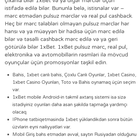
çıxarıla bilər 1xBet və ya digər mərclər üçün
istifadə edilə bilər. Bununla belə, istisnalar var –
mərc etmədən pulsuz mərclər və real pul cashback.
Heç bir mərc tələbləri olmayan pulsuz mərclər hər
hansı və ya müəyyən bir hadisə üçün mərc edilə
bilər və təsəlli cashback mərc edilə və ya geri
götürülə bilər 1xBet. 1xBet pulsuz mərc, real pul,
elektronika və avtomobillərin rəsmləri ilə mövcud
oyunçular üçün promosyonlar təşkil edin.
Bahis, 1xbet canlı bahis, Çoxlu Canlı Oyunlar, 1xbet Casino,
1xbet Casino Oyunları, Toto və Bahis oynamaq üçün seçim
var.
1xBet mobile Android-in təkmil axtarış sistemi isə sizə
istədiyiniz oyunları daha asan şəkildə tapmağa yardımçı
olacaq.
IPhone tətbiqetməsində 1xbet yükləndikdən sonra bütün
üzvlərin eyni nailiyyətləri var.
Mobil Giriş bəhs etmədən əvvəl, saytın Rusiyadan olduğunu