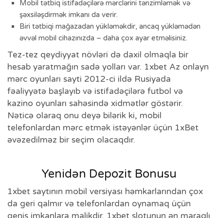
Mobil tətbiq istifadəçilərə mərclərini tənzimləmək və
şəxsiləşdirmək imkanı da verir.
Biri tətbiqi mağazadan yükləməkdir, ancaq yükləmədən
əvvəl mobil cihazınızda – daha çox ayar etməlisiniz.
Tez-tez qeydiyyat növləri də daxil olmaqla bir
hesab yaratmağın sadə yolları var. 1xbet Az onlayn
mərc oyunları sayti 2012-ci ildə Rusiyada
fəaliyyətə başlayıb və istifadəçilərə futbol və
kazino oyunları sahəsində xidmətlər göstərir.
Nəticə olaraq onu deyə bilərik ki, mobil
telefonlardan mərc etmək istəyənlər üçün 1xBet
əvəzedilməz bir seçim olacaqdır.
Yenidən Depozit Bonusu
1xbet saytının mobil versiyası həmkarlarından çox
da geri qalmır və telefonlardan oynamaq üçün
geniş imkanlara malikdir. 1xbet slotunun ən maraqlı