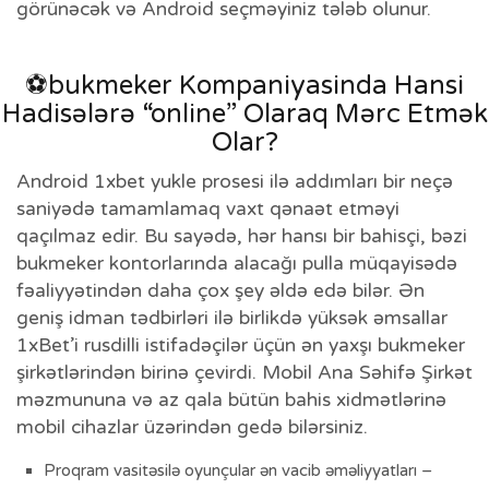
görünəcək və Android seçməyiniz tələb olunur.
⚽bukmeker Kompaniyasinda Hansi
Hadisələrə “online” Olaraq Mərc Etmək
Olar?
Android 1xbet yukle prosesi ilə addımları bir neçə
saniyədə tamamlamaq vaxt qənaət etməyi
qaçılmaz edir. Bu sayədə, hər hansı bir bahisçi, bəzi
bukmeker kontorlarında alacağı pulla müqayisədə
fəaliyyətindən daha çox şey əldə edə bilər. Ən
geniş idman tədbirləri ilə birlikdə yüksək əmsallar
1xBet’i rusdilli istifadəçilər üçün ən yaxşı bukmeker
şirkətlərindən birinə çevirdi. Mobil Ana Səhifə Şirkət
məzmununa və az qala bütün bahis xidmətlərinə
mobil cihazlar üzərindən gedə bilərsiniz.
Proqram vasitəsilə oyunçular ən vacib əməliyyatları –