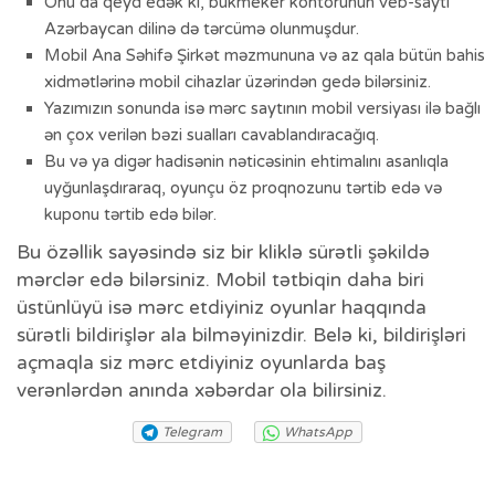
Onu da qeyd edək ki, bukmeker kontorunun veb-saytı
Azərbaycan dilinə də tərcümə olunmuşdur.
Mobil Ana Səhifə Şirkət məzmununa və az qala bütün bahis
xidmətlərinə mobil cihazlar üzərindən gedə bilərsiniz.
Yazımızın sonunda isə mərc saytının mobil versiyası ilə bağlı
ən çox verilən bəzi sualları cavablandıracağıq.
Bu və ya digər hadisənin nəticəsinin ehtimalını asanlıqla
uyğunlaşdıraraq, oyunçu öz proqnozunu tərtib edə və
kuponu tərtib edə bilər.
Bu özəllik sayəsində siz bir kliklə sürətli şəkildə
mərclər edə bilərsiniz. Mobil tətbiqin daha biri
üstünlüyü isə mərc etdiyiniz oyunlar haqqında
sürətli bildirişlər ala bilməyinizdir. Belə ki, bildirişləri
açmaqla siz mərc etdiyiniz oyunlarda baş
verənlərdən anında xəbərdar ola bilirsiniz.
Telegram
WhatsApp