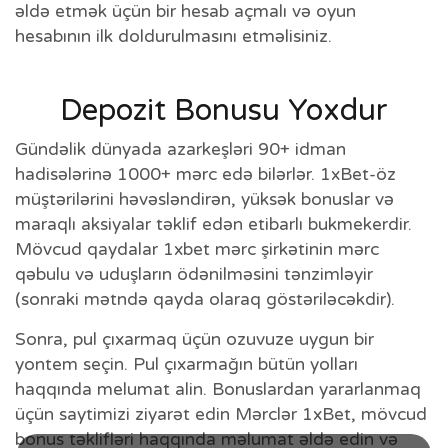
əldə etmək üçün bir hesab açmalı və oyun
hesabının ilk doldurulmasını etməlisiniz.
Depozit Bonusu Yoxdur
Gündəlik dünyada azarkeşləri 90+ idman
hadisələrinə 1000+ mərc edə bilərlər. 1xBet-öz
müştərilərini həvəsləndirən, yüksək bonuslar və
maraqlı aksiyalar təklif edən etibarlı bukmekerdir.
Mövcud qaydalar 1xbet mərc şirkətinin mərc
qəbulu və uduşların ödənilməsini tənzimləyir
(sonraki mətndə qayda olaraq göstəriləcəkdir).
Sonra, pul çıxarmaq üçün ozuvuze uygun bir
yontem seçin. Pul çıxarmağın bütün yolları
haqqında melumat alin. Bonuslardan yararlanmaq
üçün saytimizi ziyarət edin Mərclər 1xBet, mövcud
bonus təklifləri haqqında məlumat əldə edin və