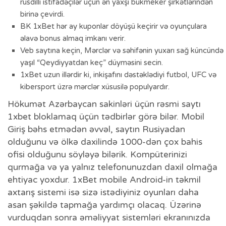
rusdilli istifadəçilər üçün ən yaxşı bukmeker şirkətlərindən
birinə çevirdi.
BK 1xBet hər ay kuponlar döyüşü keçirir və oyunçulara
əlavə bonus almaq imkanı verir.
Veb saytına keçin, Mərclər və səhifənin yuxarı sağ küncündə
yaşıl “Qeydiyyatdan keç” düyməsini secin.
1xBet uzun illərdir ki, inkişafını dəstəklədiyi futbol, UFC və
kibersport üzrə mərclər xüsusilə populyardır.
Hökumət Azərbaycan sakinləri üçün rəsmi saytı
1xbet bloklamaq üçün tədbirlər görə bilər. Mobil
Giriş bəhs etmədən əvvəl, saytın Rusiyadan
olduğunu və ölkə daxilində 1000-dən çox bahis
ofisi olduğunu söyləyə bilərik. Kompüterinizi
qurmağa və ya yalnız telefonunuzdan daxil olmağa
ehtiyac yoxdur. 1xBet mobile Android-in təkmil
axtarış sistemi isə sizə istədiyiniz oyunları daha
asan şəkildə tapmağa yardımçı olacaq. Üzərinə
vurduqdan sonra əməliyyat sistemləri ekranınızda