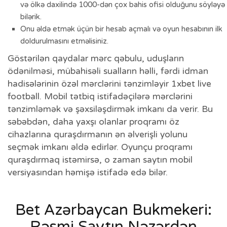
və ölkə daxilində 1000-dən çox bahis ofisi olduğunu söyləyə
bilərik.
Onu əldə etmək üçün bir hesab açmalı və oyun hesabının ilk
doldurulmasını etməlisiniz.
Göstərilən qaydalar mərc qəbulu, uduşların
ödənilməsi, mübahisəli sualların həlli, fərdi idman
hadisələrinin özəl mərclərini tənzimləyir 1xbet live
football. Mobil tətbiq istifadəçilərə mərclərini
tənzimləmək və şəxsiləşdirmək imkanı da verir. Bu
səbəbdən, daha yaxşı olanlar proqramı öz
cihazlarına quraşdırmanın ən əlverişli yolunu
seçmək imkanı əldə edirlər. Oyunçu proqramı
quraşdırmaq istəmirsə, o zaman saytın mobil
versiyasından həmişə istifadə edə bilər.
Bet Azərbaycan Bukmekeri:
Rəsmi Saytın Nəzərdən