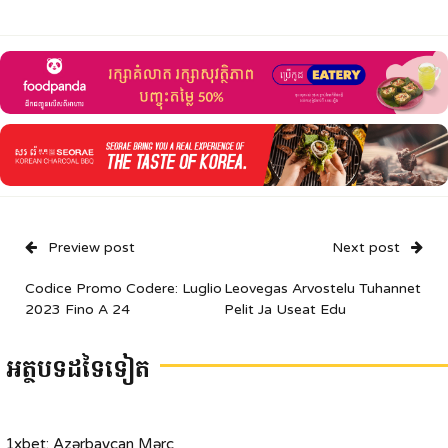
Preview post
Next post
Codice Promo Codere: Luglio
Leovegas Arvostelu Tuhannet
2023 Fino A 24
Pelit Ja Useat Edu
អត្ថបទដទៃទៀត
1xbet: Azərbaycan Mərc