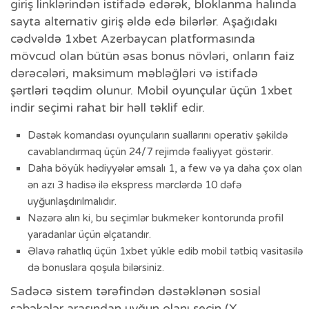
giriş linklərindən istifadə edərək, bloklanma halında
sayta alternativ giriş əldə edə bilərlər. Aşağıdakı
cədvəldə 1xbet Azerbaycan platformasında
mövcud olan bütün əsas bonus növləri, onların faiz
dərəcələri, maksimum məbləğləri və istifadə
şərtləri təqdim olunur. Mobil oyunçular üçün 1xbet
indir seçimi rahat bir həll təklif edir.
Dəstək komandası oyunçuların suallarını operativ şəkildə
cavablandırmaq üçün 24/7 rejimdə fəaliyyət göstərir.
Daha böyük hədiyyələr əmsalı 1, a few və ya daha çox olan
ən azı 3 hadisə ilə ekspress mərclərdə 10 dəfə
uyğunlaşdırılmalıdır.
Nəzərə alın ki, bu seçimlər bukmeker kontorunda profil
yaradanlar üçün əlçatandır.
Əlavə rahatlıq üçün 1xbet yükle edib mobil tətbiq vasitəsilə
də bonuslara qoşula bilərsiniz.
Sadəcə sistem tərəfindən dəstəklənən sosial
şəbəkələr arasından uyğun olanı seçin (X,