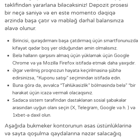
təklifindən yararlana biləcəksiniz! Depozit prosesi
bir neçə saniyə və en este momento dəqiqə
ərzində başa çatır və məbləğ dərhal balansınıza
əlavə olunur.
Birincisi, quraşdırmanı başa çatdırmaq üçün smartfonunuzda
kifayət qədər boş yer olduğundan əmin olmalısınız.
Belə halların qarşısını almaq üçün yükləmək üçün Google
Chrome və ya Mozilla Firefox istifadə etmək daha yaxşıdır.
Əgər verilmiş proqnozun həyata keçirilməsinə şübhə
edirsinizsə, “Kuponu satışı” seçimindən istifadə edin.
Buna görə də, əvvəlcə “Təhlükəsizlik” bölməsində belə” “bir
hərəkət üçün icazə verməli olacaqsınız.
Sadəcə sistem tərəfindən dəstəklənən sosial şəbəkələr
arasından uyğun olanı seçin (X, Telegram, Google və h. ) və
1xbet-ə daxil olun.
Aşağıda bukmeker kontorunun əsas üstünlüklərinə
və sayta qoşulma qaydalarına nəzər salacağıq.