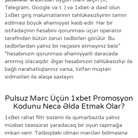
Telegram, Google və t. ) və 1xbet-ə daxil olun.
1xBet giriş məlumatlarının təhlükəsizliyinin təmin
edilməsi böyük əhəmiyyət kəsb edir. Hər bir
istifadəçinin hesabını qorunması üçün operator
tərəfindən bütün zəruri tədbirləri görülür. Bu
tədbirlərdən yalnız bir neçəsini etməyiniz belə”
“hesabınızın qorunması əhəmiyyətli dərəcədə
artırmış olacaqdır. Əgər hesabınızın təhlükəsizliyi ilə
bağlı narahatlıqlarınız varsa, lütfən müştəri
xidmətləri ilə əlaqə saxlayın.
Pulsuz Mərc Üçün 1xbet Promosyon
Kodunu Necə Əldə Etmək Olar?
1xBet rahat filtr sistemi ilə qumarbazda yalnız
müsbət təəssürat yaradacaq bir oyun tapmağa
imkan verir. Tətbiqdəki idman mərcləri bölməsinə