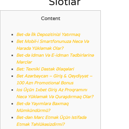
Slotlar
Content
Bet-də İlk Depozitinizi Yatırmaq
Bet Mobil-i Smartfonunuza Necə Və
Harada Yükləmək Olar?
Bet-də Idman Və E-idman Tədbirlərinə
Mərclər
Bet: Texniki Dəstək Əlaqələri
Bet Azərbaycan – Giriş & Qeydiyyat –
100 Azn Promotional Bonus
Ios Üçün 1xbet Giriş Az Proqramını
Necə Yükləmək Və Quraşdırmaq Olar?
Bet-də Yayımlara Baxmaq
Mümkündürmü?
Bet-dən Mərc Etmək Üçün Istifadə
Etmək Təhlükəsizdirmi?