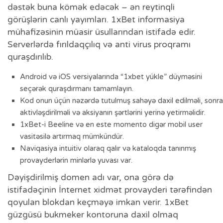
dəstək buna kömək edəcək – ən reytinqli
görüşlərin canlı yayımları. 1xBet informasiya
mühafizəsinin müasir üsullarından istifadə edir.
Serverlərdə fırıldaqçılıq və anti virus proqramı
quraşdırılıb.
Android və iOS versiyalarında “1xbet yükle” düyməsini
seçərək quraşdırmanı tamamlayın.
Kod onun üçün nəzərdə tutulmuş sahəyə daxil edilməli, sonra
aktivləşdirilməli və aksiyanın şərtlərini yerinə yetirməlidir.
1xBet-i Beeline və en este momento digər mobil user
vasitəsilə artırmaq mümkündür.
Naviqasiya intuitiv olaraq qalır və kataloqda tanınmış
provayderlərin minlərlə yuvası var.
Dəyişdirilmiş domen adı var, ona görə də
istifadəçinin İnternet xidmət provayderi tərəfindən
qoyulan blokdan keçməyə imkan verir. 1xBet
güzgüsü bukmeker kontoruna daxil olmaq