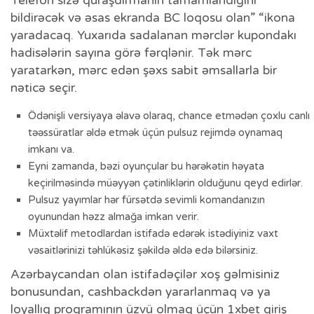
Telefon sizə quraşdırmanın tamamlandığını
bildirəcək və əsas ekranda BC loqosu olan” “ikona
yaradacaq. Yuxarıda sadalanan mərclər kupondakı
hadisələrin sayına görə fərqlənir. Tək mərc
yaratarkən, mərc edən şəxs sabit əmsallarla bir
nəticə seçir.
Ödənişli versiyaya əlavə olaraq, chance etmədən çoxlu canlı
təəssüratlar əldə etmək üçün pulsuz rejimdə oynamaq
imkanı va.
Eyni zamanda, bəzi oyunçular bu hərəkətin həyata
keçirilməsində müəyyən çətinliklərin olduğunu qeyd edirlər.
Pulsuz yayımlar hər fürsətdə sevimli komandanızın
oyunundan həzz almağa imkan verir.
Müxtəlif metodlardan istifadə edərək istədiyiniz vaxt
vəsaitlərinizi təhlükəsiz şəkildə əldə edə bilərsiniz.
Azərbaycandan olan istifadəçilər xoş gəlmisiniz
bonusundan, cashbackdən yararlanmaq və ya
loyallıq proqramının üzvü olmaq üçün 1xbet giriş