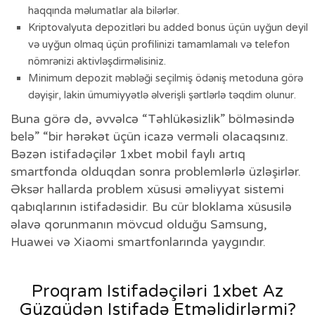
haqqında məlumatlar ala bilərlər.
Kriptovalyuta depozitləri bu added bonus üçün uyğun deyil
və uyğun olmaq üçün profilinizi tamamlamalı və telefon
nömrənizi aktivləşdirməlisiniz.
Minimum depozit məbləği seçilmiş ödəniş metoduna görə
dəyişir, lakin ümumiyyətlə əlverişli şərtlərlə təqdim olunur.
Buna görə də, əvvəlcə “Təhlükəsizlik” bölməsində
belə” “bir hərəkət üçün icazə verməli olacaqsınız.
Bəzən istifadəçilər 1xbet mobil faylı artıq
smartfonda olduqdan sonra problemlərlə üzləşirlər.
Əksər hallarda problem xüsusi əməliyyat sistemi
qabıqlarının istifadəsidir. Bu cür bloklama xüsusilə
əlavə qorunmanın mövcud olduğu Samsung,
Huawei və Xiaomi smartfonlarında yaygındır.
Proqram Istifadəçiləri 1xbet Az
Güzgüdən Istifadə Etməlidirlərmi?