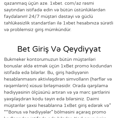
qazanmaq üçün aze. 1xbet. com/az rəsmi
saytından istifadə edin və bütün üstünlüklərdən
faydalanın! 24/7 müştəri dəstəyi və güclü
təhlükəsizlik standartları ilə 1xbet hesabınıza sürətli
və problemsiz giriş mümkündür.
Bet Giriş Və Qeydiyyat
Bukmeker kontorumuzun bütün müştəriləri
bonuslar əldə etmək üçün 1xBet promo kodundan
istifadə edə bilərlər. Bu, giriş hədiyyənin
hesablanmasını aktivləşdirən simvolların (hərflər və
rəqəmlərin) xüsusi birləşməsidir. Orada qarşılama
hədiyyəsinin ölçüsünü artıran və ya mərc şərtlərini
yaxşılaşdıran kodu təyin edə bilərsiniz. Daimi
müştərilər şəxsi hesablarına 1xBet giriş edərək və”
““Bonus və hədiyyələr” bölməsini açaraq promo