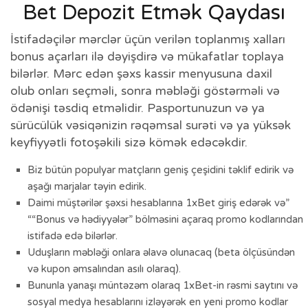
Bet Depozit Etmək Qaydası
İstifadəçilər mərclər üçün verilən toplanmış xalları
bonus açarları ilə dəyişdirə və mükafatlar toplaya
bilərlər. Mərc edən şəxs kassir menyusuna daxil
olub onları seçməli, sonra məbləği göstərməli və
ödənişi təsdiq etməlidir. Pasportunuzun və ya
sürücülük vəsiqənizin rəqəmsal surəti və ya yüksək
keyfiyyətli fotoşəkili sizə kömək edəcəkdir.
Biz bütün populyar matçların geniş çeşidini təklif edirik və
aşağı marjalar təyin edirik.
Daimi müştərilər şəxsi hesablarına 1xBet giriş edərək və”
““Bonus və hədiyyələr” bölməsini açaraq promo kodlarından
istifadə edə bilərlər.
Uduşların məbləği onlara əlavə olunacaq (beta ölçüsündən
və kupon əmsalından asılı olaraq).
Bununla yanaşı müntəzəm olaraq 1xBet-in rəsmi saytını və
sosyal medya hesablarını izləyərək en yeni promo kodlar