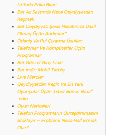
Istifadə Edilə Bilər:
Bet Az Saytında Necə Qeydiyyatdan
Keçmək
Bet Qeydiyyat: Şəxsi Hesabınıza Daxil
Olmaq Üçün Addımlar”
Ödəniş Və Pul Çıxarma Üsulları
Telefonlar Və Kompüterlər Üçün
Proqramlar
Bet Güncel Giriş Linki
Bet Indir: Mobil Tətbiq
Live Mərclər
Qeydiyyatdan Keçin Və En Yeni
Oyunçular Üçün 1xbet Bonus Əldə”
“edin
Oyun Nəticələri
Telefon Proqramların Quraşdırılmasını
Bloklayır – Problemi Necə Həll Etmək
Olar?