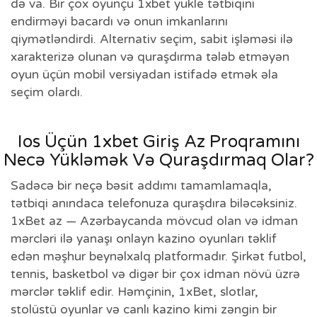
də va. Bir çox oyunçu 1xbet yukle tətbiqini
endirməyi bacardı və onun imkanlarını
qiymətləndirdi. Alternativ seçim, sabit işləməsi ilə
xarakterizə olunan və quraşdırma tələb etməyən
oyun üçün mobil versiyadan istifadə etmək əla
seçim olardı.
Ios Üçün 1xbet Giriş Az Proqramını
Necə Yükləmək Və Quraşdırmaq Olar?
Sadəcə bir neçə bəsit addımı tamamlamaqla,
tətbiqi anındaca telefonuza quraşdıra biləcəksiniz.
1xBet az — Azərbaycanda mövcud olan və idman
mərcləri ilə yanaşı onlayn kazino oyunları təklif
edən məşhur beynəlxalq platformadır. Şirkət futbol,
tennis, basketbol və digər bir çox idman növü üzrə
mərclər təklif edir. Həmçinin, 1xBet, slotlar,
stolüstü oyunlar və canlı kazino kimi zəngin bir