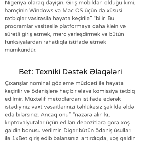
Nigeriya olaraq dəyişin. Giriş mobildən olduğu kimi,
həmçinin Windows və Mac OS üçün də xüsusi
tətbiqlər vasitəsilə həyata keçirilə” “bilir. Bu
proqramlar vasitəsilə platformaya daha klein və
sürətli giriş etmək, mərc yerləşdirmək və bütün
funksiyalardan rahatlıqla istifadə etmək
mümkündür.
Bet: Texniki Dəstək Əlaqələri
Çıxarışlar nominal gözləmə müddəti ilə həyata
keçirilir və ödənişlərə heç bir əlavə komissiya tətbiq
edilmir. Müxtəlif metodlardan istifadə edərək
istədiyiniz vaxt vəsaitlərinizi təhlükəsiz şəkildə əldə
edə bilərsiniz. Ancaq onu” “nəzərə alın ki,
kriptovalyutalar üçün edilən depozitlərə görə xoş
gəldin bonusu verilmir. Digər bütün ödəniş üsulları
ilə 1xBet giriş edib balansınızı artırdıqda, xoş gəldin