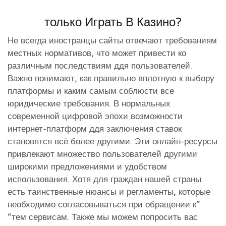
только Играть В Казино?
Не всегда иностранцы сайты отвечают требованиям
местных нормативов, что может привести ко
различным последствиям ддя пользователей.
Важно понимают, как правильно вплотную к выбору
платформы и каким самым соблюсти все
юридические требования. В нормальных
современной цифровой эпохи возможности
интернет-платформ ддя заключения ставок
становятся всё более другими. Эти онлайн-ресурсы
привлекают множество пользователей другими
широкими предложениями и удобством
использования. Хотя для граждан нашей страны
есть таинственные нюансы и регламенты, которые
необходимо согласовываться при обращении к”
“тем сервисам. Также мы можем попросить вас