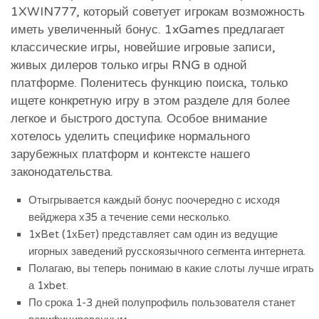
1XWIN777, который советует игрокам возможность
иметь увеличенный бонус. 1xGames предлагает
классические игры, новейшие игровые записи,
живых дилеров только игры RNG в одной
платформе. Поленитесь функцию поиска, только
ищете конкретную игру в этом разделе для более
легкое и быстрого доступа. Особое внимание
хотелось уделить специфике нормального
зарубежных платформ и контексте нашего
законодательства.
Отыгрывается каждый бонус поочередно с исходя
вейджера х35 а течение семи несколько.
1xBet (1хБет) представляет сам один из ведущие
игорных заведений русскоязычного сегмента интернета.
Полагаю, вы теперь понимаю в какие слоты лучше играть
а 1xbet.
По срока 1-3 дней полупрофиль пользователя станет