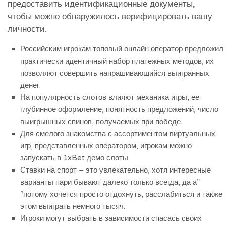
предоставить идентификационные документы,
чтобы можно обнаружилось верифицировать вашу
личности.
Российским игрокам топовый онлайн оператор предложил
практически идентичный набор платежных методов, их
позволяют совершить напрашивающийся выигранных
денег.
На популярность слотов влияют механика игры, ее
глубинное оформление, понятность предложений, число
выигрышных спинов, получаемых при победе.
Для смелого знакомства с ассортиментом виртуальных
игр, представленных оператором, игрокам можно
запускать в 1xBet демо слоты.
Ставки на спорт – это увлекательно, хотя интересные
варианты пари бывают далеко только всегда, да а”
“потому хочется просто отдохнуть, расслабиться и также
этом выиграть немного тысяч.
Игроки могут выбрать в зависимости спасась своих