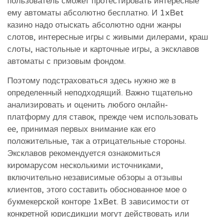
пользователь сможет протестировать интересные
ему автоматы абсолютно бесплатно. И 1xBet
казино надо отыскать абсолютно одни жанры
слотов, интересные игры с живыми дилерами, краш
слоты, настольные и карточные игры, а эксклавов
автоматы с призовым фондом.
Поэтому подстраховаться здесь нужно же в
определенный неподходящий. Важно тщательно
анализировать и оценить любого онлайн-
платформу для ставок, прежде чем использовать
ее, принимая первых внимание как его
положительные, так а отрицательные стороны.
Эксклавов рекомендуется ознакомиться
киромарусом несколькими источниками,
включительно независимые обзоры а отзывы
клиентов, этого составить обоснованное мое о
букмекерской конторе 1xBet. В зависимости от
конкретной юрисдикции могут действовать или