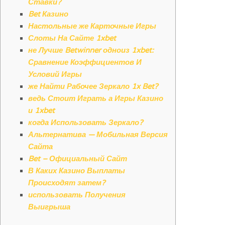
Ставки?
Bet Казино
Настольные же Карточные Игры
Слоты На Сайте 1xbet
не Лучше Betwinner одноиз 1xbet:
Сравнение Коэффициентов И
Условий Игры
же Найти Рабочее Зеркало 1x Bet?
ведь Стоит Играть а Игры Казино
и 1xbet
когда Использовать Зеркало?
Альтернатива — Мобильная Версия
Сайта
Bet – Официальный Сайт
В Каких Казино Выплаты
Происходят затем?
использовать Получения
Выигрыша