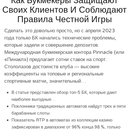
Как Букмекеры Защищают
Своих Клиентов И Соблюдают
Правила Честной Игры
Сделать это довольно просто, но с апреля 2023
года только БК начались технические проблемы,
которые задели и совершение депозитов.
Международная букмекерская контора Pinnacle (или
«Пинакл») предлагает сотни ставок на спорт.
Стололазов достоинств клуба ― высокие
коэффициенты на топовые и региональные
спортивные матчи, значительный…
В статье представлен обзор топ-5 БК, которые дают
наиболее выгодные…
Поклонники традиционных автоматов найдут трех и пяти
барабанные слоты.
Показатель RTP в автоматах из коллекции казино
зафиксирован в диапазоне от 96% конца 98 %, только