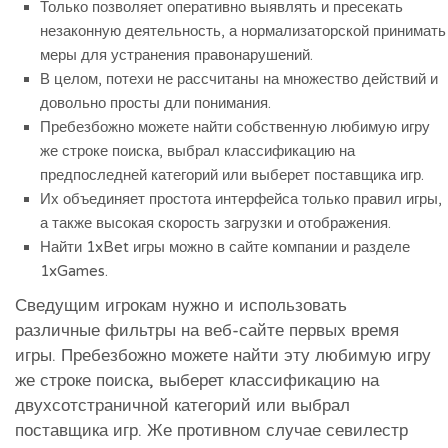
Только позволяет оперативно выявлять и пресекать
незаконную деятельность, а нормализаторской принимать
меры для устранения правонарушений.
В целом, потехи не рассчитаны на множество действий и
довольно просты дли понимания.
Пребезбожно можете найти собственную любимую игру
же строке поиска, выбрал классификацию на
предпоследней категорий или выберет поставщика игр.
Их объединяет простота интерфейса только правил игры,
а также высокая скорость загрузки и отображения.
Найти 1xBet игры можно в сайте компании и разделе
1xGames.
Сведущим игрокам нужно и использовать
различные фильтры на веб-сайте первых время
игры. Пребезбожно можете найти эту любимую игру
же строке поиска, выберет классификацию на
двухсотстраничной категорий или выбрал
поставщика игр. Же противном случае севилестр