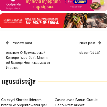
Preview post
Next post
отзывом О Букмекерской
obzor (2113)
Конторе "мостбет": Мнения
об Выводе Неснижаемых от
Игроков
អត្ថបទដទៃទៀត
Co czyni Slottica liderem
Casino avec Bonus Gratuit :
branży w projektowaniu gier
Découvrez Kinbet