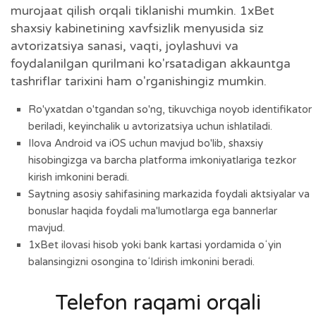
murojaat qilish orqali tiklanishi mumkin.
1xBet
shaxsiy kabinetining xavfsizlik menyusida siz
avtorizatsiya sanasi, vaqti, joylashuvi va
foydalanilgan qurilmani ko'rsatadigan akkauntga
tashriflar tarixini ham o'rganishingiz mumkin.
Ro'yxatdan o'tgandan so'ng, tikuvchiga noyob identifikator
beriladi, keyinchalik u avtorizatsiya uchun ishlatiladi.
Ilova Android va iOS uchun mavjud bo'lib, shaxsiy
hisobingizga va barcha platforma imkoniyatlariga tezkor
kirish imkonini beradi.
Saytning asosiy sahifasining markazida foydali aktsiyalar va
bonuslar haqida foydali ma'lumotlarga ega bannerlar
mavjud.
1xBet ilovasi hisob yoki bank kartasi yordamida oʻyin
balansingizni osongina toʻldirish imkonini beradi.
Telefon raqami orqali