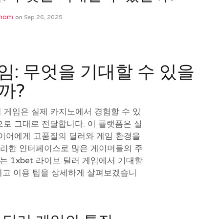
hom
on
Sep 26, 2025
게임: 무엇을 기대할 수 있을
까?
러 게임은 실제 카지노에서 경험할 수 있
로 그대로 전달합니다. 이 플랫폼은 실
이어에게 고품질의 딜러와 게임 환경을
편리한 인터페이스로 많은 게이머들의 주
는 1xbet 라이브 딜러 게임에서 기대할
그리고 이용 팁을 상세하게 살펴보겠습니