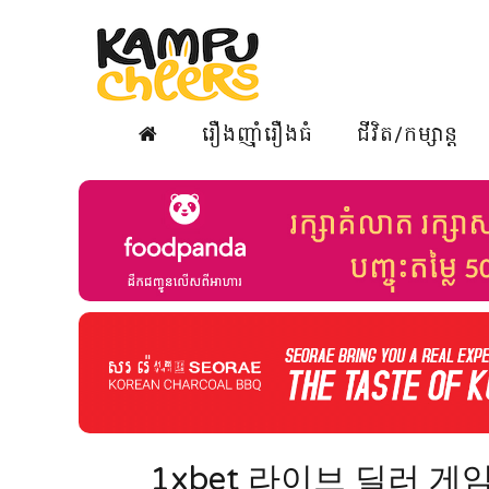
រឿងញ៉ាំរឿងធំ
ជីវិត/កម្សាន្ត
1xbet 라이브 딜러 게