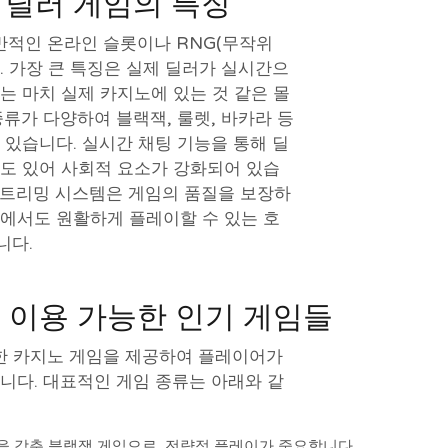
브 딜러 게임의 특징
일반적인 온라인 슬롯이나 RNG(무작위
. 가장 큰 특징은 실제 딜러가 실시간으
는 마치 실제 카지노에 있는 것 같은 몰
종류가 다양하여 블랙잭, 룰렛, 바카라 등
 있습니다. 실시간 채팅 기능을 통해 딜
수도 있어 사회적 요소가 강화되어 있습
스트리밍 시스템은 게임의 품질을 보장하
경에서도 원활하게 플레이할 수 있는 호
니다.
 이용 가능한 인기 게임들
양한 카지노 게임을 제공하여 플레이어가
니다. 대표적인 게임 종류는 아래와 같
을 갖춘 블랙잭 게임으로, 전략적 플레이가 중요합니다.