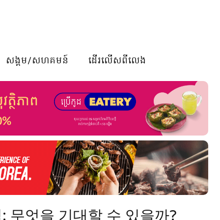
សង្គម/សហគមន៍
ដើរលើសពីលេង
임: 무엇을 기대할 수 있을까?