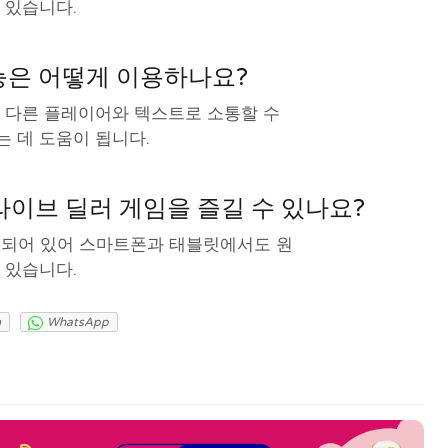
 있습니다.
기능은 어떻게 이용하나요?
나 다른 플레이어와 텍스트로 소통할 수
 데 도움이 됩니다.
 라이브 딜러 게임을 즐길 수 있나요?
 잘 되어 있어 스마트폰과 태블릿에서도 원
 있습니다.
m
WhatsApp