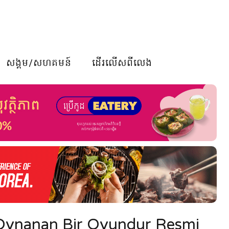
សង្គម/សហគមន៍
ដើរលើសពីលេង
 Oynanan Bir Oyundur Resmi