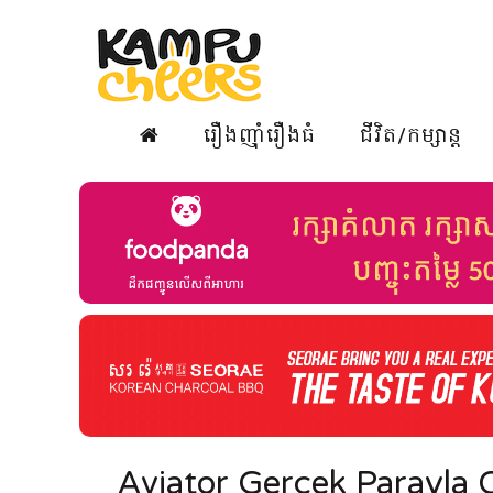
រឿងញ៉ាំរឿងធំ
ជីវិត/កម្សាន្ត
Aviator Gerçek Parayla