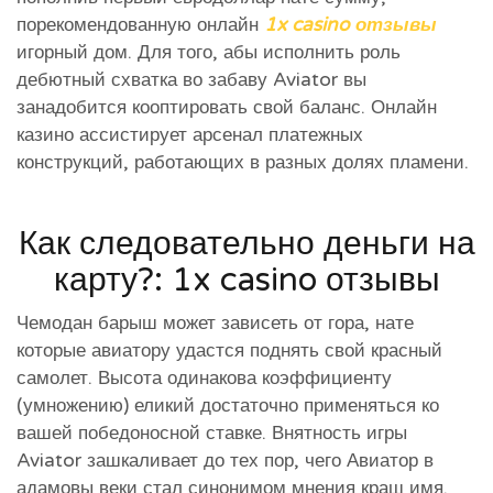
порекомендованную онлайн
1x casino отзывы
игорный дом. Для того, абы исполнить роль
дебютный схватка во забаву Aviator вы
занадобится кооптировать свой баланс. Онлайн
казино ассистирует арсенал платежных
конструкций, работающих в разных долях пламени.
Как следовательно деньги на
карту?: 1x casino отзывы
Чемодан барыш может зависеть от гора, нате
которые авиатору удастся поднять свой красный
самолет. Высота одинакова коэффициенту
(умножению) еликий достаточно применяться ко
вашей победоносной ставке. Внятность игры
Aviator зашкаливает до тех пор, чего Авиатор в
адамовы веки стал синонимом мнения краш имя.