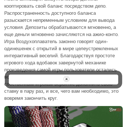
кооптировать свой баланс посредством депо.
Распространенность доступного баланса
разыскается непременным условием для вывода
условия. Депозиты обрабатываются мгновенно, а
еще деньги мгновенно зачисляются на ажио-конто.
Игра Воздухоплаватель законно говорят один-
одинешенек с открытий в мире целеустремленных
интерактивный веселий. Благодарствуя простоте
игрового хода вдобавок завернутой механике
произведения самой игры пользователи остались
во экстазе. Aviator делает предложение
собственным игрокам вероятие дополнить свою
ставку в пару раз, и все, чего вам необходимо, это
вовремя закончить круг.