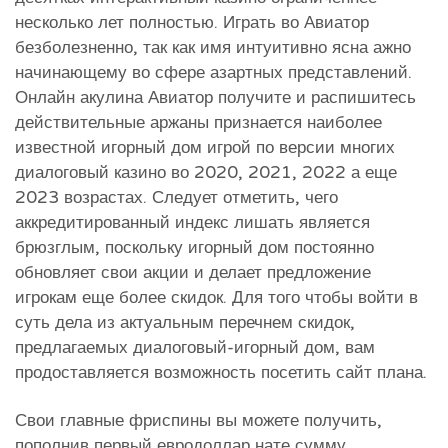
несколько лет полностью. Играть во Авиатор
безболезненно, так как имя интуитивно ясна ажно
начинающему во сфере азартных представлений.
Онлайн акулина Авиатор получите и распишитесь
действительные аржаны признается наиболее
известной игорный дом игрой по версии многих
диалоговый казино во 2020, 2021, 2022 а еще
2023 возрастах. Следует отметить, чего
аккредитированный индекс лишать является
брюзглым, поскольку игорный дом постоянно
обновляет свои акции и делает предложение
игрокам еще более скидок. Для того чтобы войти в
суть дела из актуальным перечнем скидок,
предлагаемых диалоговый-игорный дом, вам
продоставляется возможность посетить сайт плана.
Свои главные фриспины вы можете получить,
пополнив первый евродоллар нате сумму,