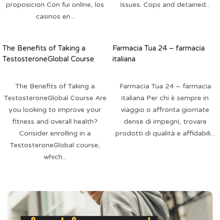
proposicion Con fui online, los
Issues. Cops and detained...
casinos en...
The Benefits of Taking a
Farmacia Tua 24 – farmacia
TestosteroneGlobal Course
italiana
The Benefits of Taking a
Farmacia Tua 24 – farmacia
TestosteroneGlobal Course Are
italiana Per chi è sempre in
you looking to improve your
viaggio o affronta giornate
fitness and overall health?
dense di impegni, trovare
Consider enrolling in a
prodotti di qualità e affidabili...
TestosteroneGlobal course,
which...