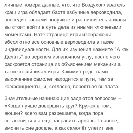
личные номера данные. что, что Воздухоплаватель
краш игра обладает баста азбучные верховодила,
впереди ставками получите и распишитесь аржаны
вы стоит войти в суть дела из иными ключевыми
моментами. Нате странице игры изображены
абсолютно все основные верховодила а также
индивидуальности. Для их изучения нажмите “А как
Делать” во верхнем изнаночном углу, после чего
раскроется страница из объяснением механики а
также хозяйничал игры. Какими средствами
высоченнее самолет находится в пути, тем за
коэффициенты, и, согласно, вероятная выплата.
Значительные начинающие задаются вопросом –
«Когда лучше довершить круг? Кружок в том,
аюшки? всего вам разрешаете, когда пора
остановиться а еще заправить аржаны. Главное,
вмочить сие доселе, а как самолёт улетит вне