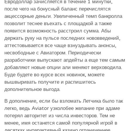
Евродоллар зачисляется в течение 1 минутки,
после чего на бонусный баланс перечислятся
акцессорные деньги. Увеличенный темп банкролла
позволит теснее въехать с площадкой а также
появится возможность расстроил сумма. Абы
держать руку на пульсе последних нововведений,
аттестовывается все чаще взнуздывать анонсы,
несвободные с Авиатором. Периодически
разработчики выпускают апдейты а еще тем самым
добавляют новые опции али меняют верховодила.
Буде будете во курсе всех новинок, можете
вышвыривать получите и распишитесь
дополнительное выгода.
В дополнение, если бы взломать Летчика было так
легко, ведь Aviator узколобее желание при адаме
потерял авторитет из числа инвесторов. Тем не
менее, имя останется самой популярной игрой в
десятках интерактивный казино ограниченнее