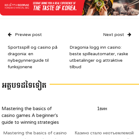
Preview post
Next post
Sportsspill og casino på
Dragonia logg inn casino:
dragonia: en
beste spilleautomater, raske
nybegynnerguide til
utbetalinger og attraktive
funksjonene
tilbud
អត្ថបទដទៃទៀត
Mastering the basics of
1вин
casino games A beginner's
guide to winning strategies
Mastering the basics of casino
Казино стало неотъемлемой