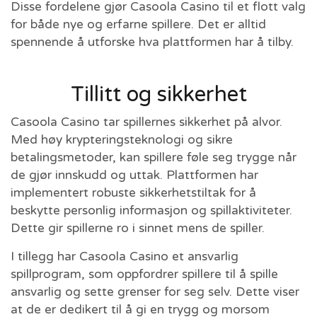
Disse fordelene gjør Casoola Casino til et flott valg
for både nye og erfarne spillere. Det er alltid
spennende å utforske hva plattformen har å tilby.
Tillitt og sikkerhet
Casoola Casino tar spillernes sikkerhet på alvor.
Med høy krypteringsteknologi og sikre
betalingsmetoder, kan spillere føle seg trygge når
de gjør innskudd og uttak. Plattformen har
implementert robuste sikkerhetstiltak for å
beskytte personlig informasjon og spillaktiviteter.
Dette gir spillerne ro i sinnet mens de spiller.
I tillegg har Casoola Casino et ansvarlig
spillprogram, som oppfordrer spillere til å spille
ansvarlig og sette grenser for seg selv. Dette viser
at de er dedikert til å gi en trygg og morsom