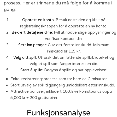
prosess. Her er trinnene du må følge for å komme i
gang:
Opprett en konto:
Besøk nettsiden og klikk på
registreringsknappen for å opprette en ny konto.
Bekreft detaljene dine:
Fyll ut nødvendige opplysninger og
verifiser kontoen din.
Sett inn penger:
Gjør ditt første innskudd. Minimum
innskudd er 115 kr.
Velg ditt spill:
Utforsk det omfattende spillbiblioteket og
velg et spill som fanger interessen din.
Start å spille:
Begynn å spille og nyt opplevelsen!
Enkel registreringsprosess som tar bare ca. 2 minutter.
Stort utvalg av spill tilgjengelig umiddelbart etter innskudd.
Attraktive bonuser, inkludert 100% velkomstbonus opptil
5,000 kr + 200 gratisspinn.
Funksjonsanalyse