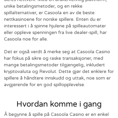
unike betalingsmetoder, og en rekke
spillalternativer, er Casoola en av de beste
nettkasinoene for norske spillere. Enten du er
interessert i å spinne hjulene på spilleautomater
eller oppleve spenningen fra live dealer-spill, har
Casoola noe for alle.
Det er også verdt å merke seg at Casoola Casino
har fokus på sikre og raske transaksjoner, med
mange betalingsmetoder tilgjengelig, inkludert
kryptovaluta og Revolut. Dette gjør det enklere for
spillere å håndtere innskudd og uttak, noe som er
avgjørende for en god spillopplevelse.
Hvordan komme i gang
Å begynne å spille på Casoola Casino er en enkel