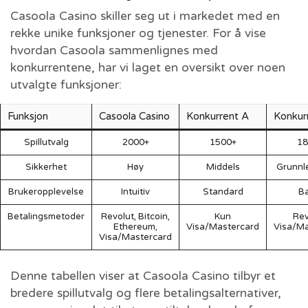
Casoola Casino skiller seg ut i markedet med en
rekke unike funksjoner og tjenester. For å vise
hvordan Casoola sammenlignes med
konkurrentene, har vi laget en oversikt over noen
utvalgte funksjoner:
Funksjon
Casoola Casino
Konkurrent A
Konkur
Spillutvalg
2000+
1500+
18
Sikkerhet
Høy
Middels
Grunnl
Brukeropplevelse
Intuitiv
Standard
Ba
Betalingsmetoder
Revolut, Bitcoin,
Kun
Rev
Ethereum,
Visa/Mastercard
Visa/Ma
Visa/Mastercard
Denne tabellen viser at Casoola Casino tilbyr et
bredere spillutvalg og flere betalingsalternativer,