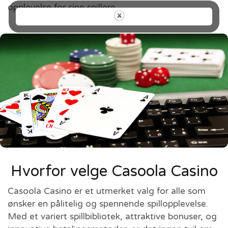
opplevelse for sine spillere.
Hvorfor velge Casoola Casino
Casoola Casino er et utmerket valg for alle som
ønsker en pålitelig og spennende spillopplevelse.
Med et variert spillbibliotek, attraktive bonuser, og