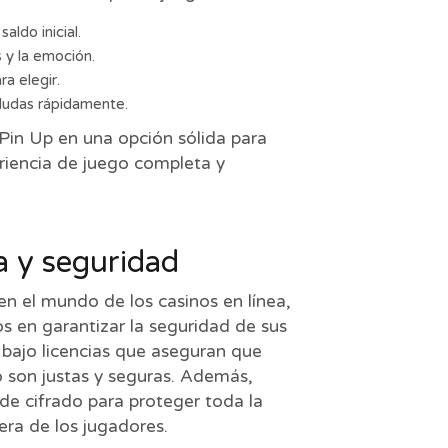
ldo inicial.
 y la emoción.
a elegir.
 dudas rápidamente.
 Pin Up en una opción sólida para
riencia de juego completa y
a y seguridad
n el mundo de los casinos en línea,
s en garantizar la seguridad de sus
 bajo licencias que aseguran que
o son justas y seguras. Además,
 de cifrado para proteger toda la
era de los jugadores.