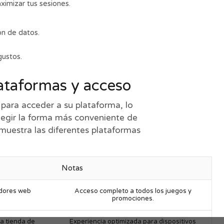
ximizar tus sesiones.
ón de datos.
gustos.
ataformas y acceso
 para acceder a su plataforma, lo
legir la forma más conveniente de
 muestra las diferentes plataformas
Notas
dores web
Acceso completo a todos los juegos y
promociones.
a tienda de
Experiencia optimizada para dispositivos