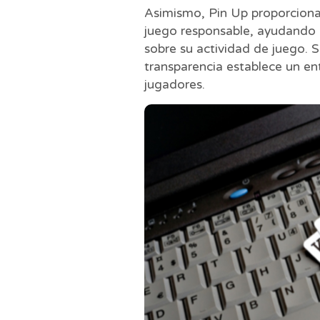
Asimismo, Pin Up proporciona 
juego responsable, ayudando a
sobre su actividad de juego. 
transparencia establece un en
jugadores.