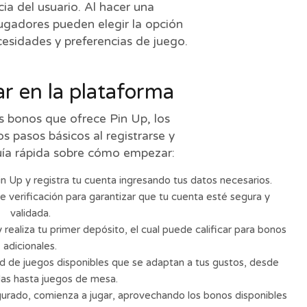
cia del usuario. Al hacer una
ugadores pueden elegir la opción
esidades y preferencias de juego.
 en la plataforma
s bonos que ofrece Pin Up, los
s pasos básicos al registrarse y
uía rápida sobre cómo empezar:
Pin Up y registra tu cuenta ingresando tus datos necesarios.
 verificación para garantizar que tu cuenta esté segura y
validada.
ealiza tu primer depósito, el cual puede calificar para bonos
adicionales.
ad de juegos disponibles que se adaptan a tus gustos, desde
s hasta juegos de mesa.
urado, comienza a jugar, aprovechando los bonos disponibles