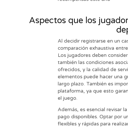
Aspectos que los jugado
de
Al decidir registrarse en un cas
comparación exhaustiva entre 
Los jugadores deben considerar
también las condiciones asoci
ofrecidos, y la calidad de serv
elementos puede hacer una gra
largo plazo. También es importa
plataforma, ya que esto garan
el juego.
Además, es esencial revisar la
pago disponibles. Optar por 
flexibles y rápidas para realiz