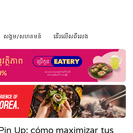
សង្គម/សហគមន៍
ដើរលើសពីលេង
 Pin Up: cómo maximizar tus