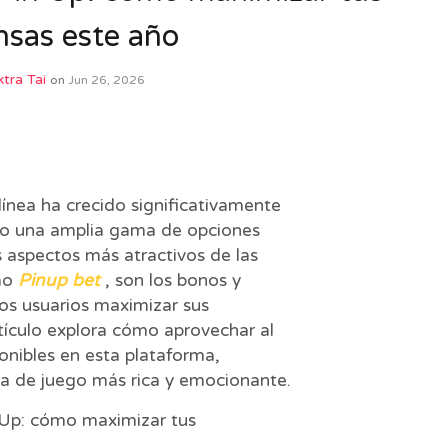
sas este año
tra Tai
on
Jun 26, 2026
 línea ha crecido significativamente
ndo una amplia gama de opciones
s aspectos más atractivos de las
mo
Pinup bet
, son los bonos y
os usuarios maximizar sus
rtículo explora cómo aprovechar al
nibles en esta plataforma,
ia de juego más rica y emocionante.