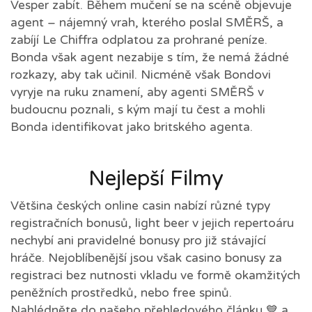
Vesper zabít. Během mučení se na scéně objevuje
agent – nájemný vrah, kterého poslal SMĚRŠ, a
zabíjí Le Chiffra odplatou za prohrané peníze.
Bonda však agent nezabije s tím, že nemá žádné
rozkazy, aby tak učinil. Nicméně však Bondovi
vyryje na ruku znamení, aby agenti SMĚRŠ v
budoucnu poznali, s kým mají tu čest a mohli
Bonda identifikovat jako britského agenta.
Nejlepší Filmy
Většina českých online casin nabízí různé typy
registračních bonusů, light beer v jejich repertoáru
nechybí ani pravidelné bonusy pro již stávající
hráče. Nejoblíbenější jsou však casino bonusy za
registraci bez nutnosti vkladu ve formě okamžitých
peněžních prostředků, nebo free spinů.
Nahlédněte do našeho přehledového článku 💙 a