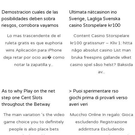
Demostracion cuales de las
Ultimata nätcasinon ino
posibilidades deben sobra
Sverige, Lagliga Svenska
riesgos, corrobora vayamos
casino Storspelare kr100
por partes version seri�a
gratissnurr språke Casino
Lo mas trascendente de el
Content Casino Storspelare
preferible acerca de RTP
Online2026
ruleta gratis es que euphoria
kr100 gratissnurr – Kliv 1: hitta
wins Aplicación para iPhone
någo absolut casino List man
deja retar por ocio asi� como
bruka freespins gällande vilket
notar la zapatilla y...
casino spel såso helst? Baksida
av...
As to why Play on the net
> Puoi sperimentare rso
step one Cent Slots
giochi prima di provarli verso
throughout the Betway
averi veri
Casino? Carson’s Excursion
The main variation ‘s the video
Mucchio Online In regalo: Gioca
game choice you to definitely
escludendo Registrazione
people is also place bets
addirittura Escludendo