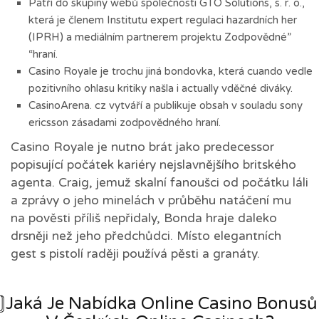
Patří do skupiny webů společnosti GTO Solutions, s. r. o.,
která je členem Institutu expert regulaci hazardních her
(IPRH) a mediálním partnerem projektu Zodpovědné”
“hraní.
Casino Royale je trochu jiná bondovka, která cuando vedle
pozitivního ohlasu kritiky našla i actually vděčné diváky.
CasinoArena. cz vytváří a publikuje obsah v souladu sony
ericsson zásadami zodpovědného hraní.
Casino Royale je nutno brát jako predecessor
popisující počátek kariéry nejslavnějšího britského
agenta. Craig, jemuž skalní fanoušci od počátku láli
a zprávy o jeho minelách v průběhu natáčení mu
na pověsti příliš nepřidaly, Bonda hraje daleko
drsněji než jeho předchůdci. Místo elegantních
gest s pistolí raději používá pěsti a granáty.
⃣ Jaká Je Nabídka Online Casino Bonusů