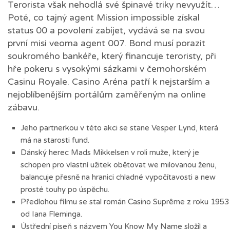
Terorista však nehodlá své špinavé triky nevyužít…
Poté, co tajný agent Mission impossible získal
status 00 a povolení zabíjet, vydává se na svou
první misi veoma agent 007. Bond musí porazit
soukromého bankéře, který financuje teroristy, při
hře pokeru s vysokými sázkami v černohorském
Casinu Royale. Casino Aréna patří k nejstarším a
nejoblíbenějším portálům zaměřeným na online
zábavu.
Jeho partnerkou v této akci se stane Vesper Lynd, která
má na starosti fund.
Dánský herec Mads Mikkelsen v roli muže, který je
schopen pro vlastní užitek obětovat we milovanou ženu,
balancuje přesně na hranici chladné vypočítavosti a new
prosté touhy po úspěchu.
Předlohou filmu se stal román Casino Suprême z roku 1953
od Iana Fleminga.
Ústřední píseň s názvem You Know My Name složil a