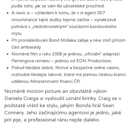
podle toho, jak se vám líbí uživatelské prostředí.
A navíc si – vzhledem k tomu, že v ní agent 007
circumstance tajné služby teprve začíná – vynalézavě
pohrává s „nedotknutelnými“ součástmi bondovského
mýtu.
Při pronásledování Bond Mollaka zabije a new zničí přitom
část ambasády.
Nicméně film z roku 2006 je jedinou „oficiální“ adaptací
Flemingova románu – jedinou od EON Productions.
Pokud hledáte dobré, férové a bezpečné online casino,
rozhodně hledejte takové, které má platnou českou licenci
udělenou Ministerstvem financí ČR.
Nicméně motion picture an obzvláště výkon
Daniela Craiga si vysloužil uznání kritiky. Craig se v
podstatě vrátil ke stylu, jakým Bonda hrál Sean
Connery. Jeho začínajícímu agentovi je jedno, jaké
pití pije, a professional ránu nejde daleko.