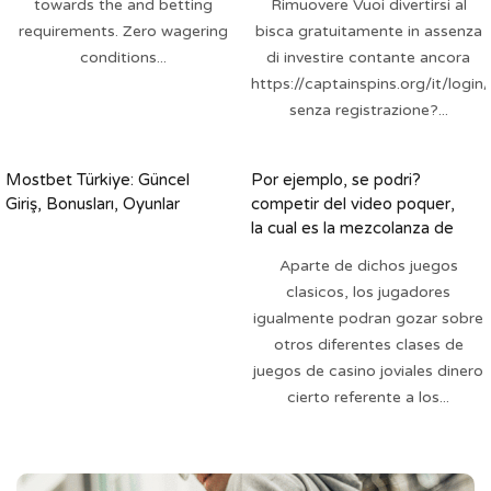
towards the and betting
Rimuovere Vuoi divertirsi al
requirements. Zero wagering
bisca gratuitamente in assenza
conditions...
di investire contante ancora
https://captainspins.org/it/login/
senza registrazione?...
Mostbet Türkiye: Güncel
Por ejemplo, se podri?
Giriş, Bonusları, Oyunlar
competir del video poquer,
la cual es la mezcolanza de
tragaperras y no ha
Aparte de dichos juegos
transpirado poquer
clasicos, los jugadores
igualmente podran gozar sobre
otros diferentes clases de
juegos de casino joviales dinero
cierto referente a los...