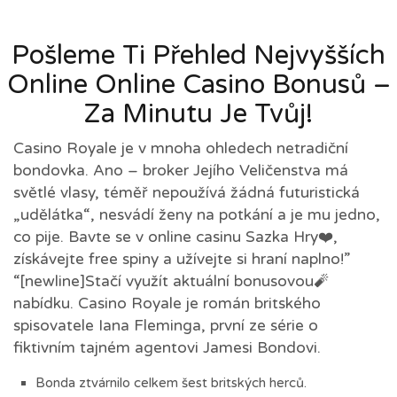
Pošleme Ti Přehled Nejvyšších
Online Online Casino Bonusů –
Za Minutu Je Tvůj!
Casino Royale je v mnoha ohledech netradiční
bondovka. Ano – broker Jejího Veličenstva má
světlé vlasy, téměř nepoužívá žádná futuristická
„udělátka“, nesvádí ženy na potkání a je mu jedno,
co pije. Bavte se v online casinu Sazka Hry❤️,
získávejte free spiny a užívejte si hraní naplno!”
“[newline]Stačí využít aktuální bonusovou🧨
nabídku. Casino Royale je román britského
spisovatele Iana Fleminga, první ze série o
fiktivním tajném agentovi Jamesi Bondovi.
Bonda ztvárnilo celkem šest britských herců.