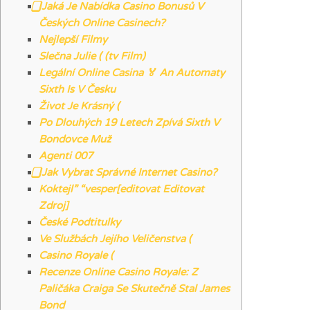
⃣ Jaká Je Nabídka Casino Bonusů V
Českých Online Casinech?
Nejlepší Filmy
Slečna Julie ( (tv Film)
Legální Online Casina 🏅 An Automaty
Sixth Is V Česku
Život Je Krásný (
Po Dlouhých 19 Letech Zpívá Sixth V
Bondovce Muž
Agenti 007
⃣ Jak Vybrat Správné Internet Casino?
Koktejl” “vesper[editovat Editovat
Zdroj]
České Podtitulky
Ve Službách Jejího Veličenstva (
Casino Royale (
Recenze Online Casino Royale: Z
Paličáka Craiga Se Skutečně Stal James
Bond