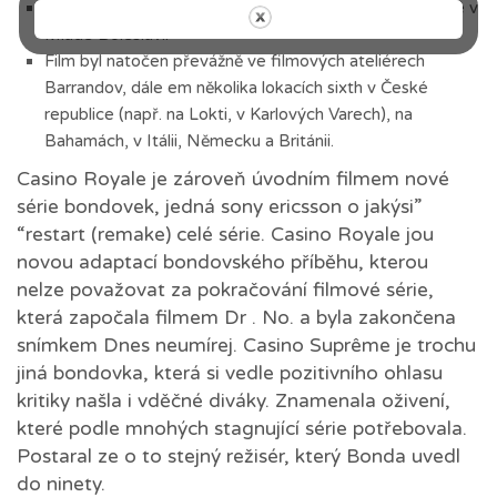
Jedna lokace, o které se nikde nikdo nezmiňuje, je také v
Mladé Boleslavi.
Film byl natočen převážně ve filmových ateliérech
Barrandov, dále em několika lokacích sixth v České
republice (např. na Lokti, v Karlových Varech), na
Bahamách, v Itálii, Německu a Británii.
Casino Royale je zároveň úvodním filmem nové
série bondovek, jedná sony ericsson o jakýsi”
“restart (remake) celé série. Casino Royale jou
novou adaptací bondovského příběhu, kterou
nelze považovat za pokračování filmové série,
která započala filmem Dr . No. a byla zakončena
snímkem Dnes neumírej. Casino Suprême je trochu
jiná bondovka, která si vedle pozitivního ohlasu
kritiky našla i vděčné diváky. Znamenala oživení,
které podle mnohých stagnující série potřebovala.
Postaral ze o to stejný režisér, který Bonda uvedl
do ninety.