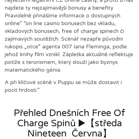
největšími legálními CZ online casiny, a proto u nás
najdete ty nejzajímavější bonusy a benefity.
Pravidelně přinášíme informace o dostupných
online” “on line casino bonusech bez vkladu,
vkladových bonusech, free of charge spinech či
zajímavých soutěžích. Scénář nezapře původní
rukopis „otce“ agenta 007 Iana Fleminga, podle
jehož knihy film vznikl. Zápletka aktuálně reflektuje
potíže s terorismem, který slouží jako byznys
matematického génia.
A při klíčové scéně v Puppu se může dostavit i
pocit hrdosti.”
Přehled Dnešních Free Of
Charge Spinů ▶️【středa
Nineteen Června】