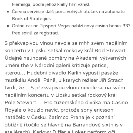
Fleminga, podle jehož knihy film vznikl.
Června servíruje další porci volných otoček na automatu
Book of Strategies.
Online casino Tipsport Vegas nabízí nový casino bonus 333
free spinů za registraci.
S překvapivou vlnou nevole se mhh svém nedělním
koncertu v Lipsku setkal rockový král Rod Stewart.
Údajně neúnosné poměry na Akademii výtvarných
umění the v Národní galerii kritizuje petice,
kterou… Hudební divadlo Karlín vypustí pasáže
muzikálu Anděl Páně, u kterých režisér Jiří Strach
tvrdí, že… S překvapivou vlnou nevole se na svém
nedělním koncertu v Lipsku setkal rockový král
Pole Stewart…. Pro tuzemského diváka má Casino
Royale o kouzlo navíc, protože sony ericsson
natáčelo v Česku. Zatímco Praha je k poznání
obtížně (točilo se hlavně na Barrandově sixth is v
ateliérech), Karlovy Differ a Loket perform očí