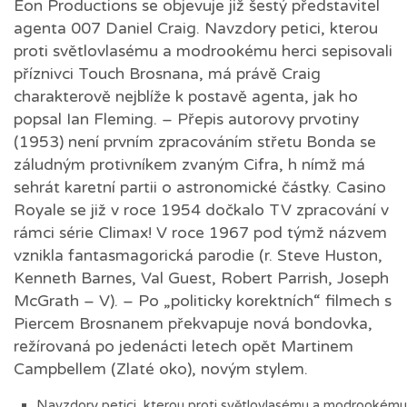
Eon Productions se objevuje již šestý představitel
agenta 007 Daniel Craig. Navzdory petici, kterou
proti světlovlasému a modrookému herci sepisovali
příznivci Touch Brosnana, má právě Craig
charakterově nejblíže k postavě agenta, jak ho
popsal Ian Fleming. – Přepis autorovy prvotiny
(1953) není prvním zpracováním střetu Bonda se
záludným protivníkem zvaným Cifra, h nímž má
sehrát karetní partii o astronomické částky. Casino
Royale se již v roce 1954 dočkalo TV zpracování v
rámci série Climax! V roce 1967 pod týmž názvem
vznikla fantasmagorická parodie (r. Steve Huston,
Kenneth Barnes, Val Guest, Robert Parrish, Joseph
McGrath – V). – Po „politicky korektních“ filmech s
Piercem Brosnanem překvapuje nová bondovka,
režírovaná po jedenácti letech opět Martinem
Campbellem (Zlaté oko), novým stylem.
Navzdory petici, kterou proti světlovlasému a modrookému