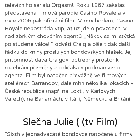
televizního seriálu Orgasm!. Roku 1967 sakalas
představena filmová parodie Casino Royale a v
roce 2006 pak oficiální film. Mimochodem, Casino
Royale nepostrádá vtip, ať už jde o povzdech M
nad zbrklým chováním agentů „Někdy se mi stýská
po studené válce! “ odvětí Craig a píše tidak další
řádku do knihy proslulých bondovských hlášek. Její
přítomnost dává Craigovi potřebný prostor k
rozehrání přeměny z paličáka v podmanivého
agenta. Film byl natočen převážně ve filmových
ateliérech Barrandov, dále mhh několika lokacích v
České republice (např. na Lokti, v Karlových
Varech), na Bahamách, v Itálii, Německu a Británii.
Slečna Julie ( (tv Film)
“Sixth v jednadvacáté bondovce natočené u firmy