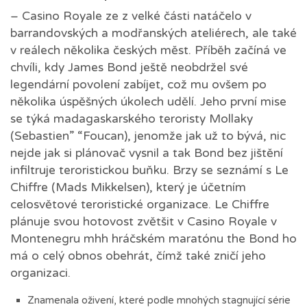
– Casino Royale ze z velké části natáčelo v
barrandovských a modřanských ateliérech, ale také
v reálech několika českých měst. Příběh začíná ve
chvíli, kdy James Bond ještě neobdržel své
legendární povolení zabíjet, což mu ovšem po
několika úspěšných úkolech udělí. Jeho první mise
se týká madagaskarského teroristy Mollaky
(Sebastien” “Foucan), jenomže jak už to bývá, nic
nejde jak si plánovač vysnil a tak Bond bez jištění
infiltruje teroristickou buňku. Brzy se seznámí s Le
Chiffre (Mads Mikkelsen), který je účetním
celosvětové teroristické organizace. Le Chiffre
plánuje svou hotovost zvětšit v Casino Royale v
Montenegru mhh hráčském maratónu the Bond ho
má o celý obnos obehrát, čímž také zničí jeho
organizaci.
Znamenala oživení, které podle mnohých stagnující série