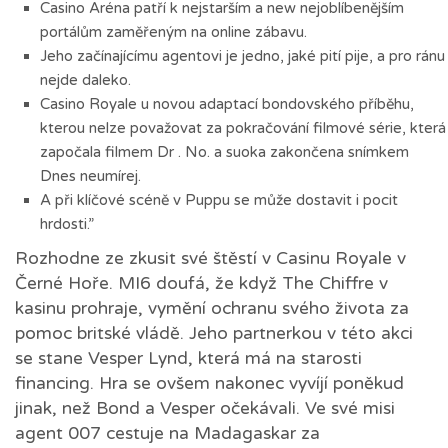
Casino Aréna patří k nejstarším a new nejoblíbenějším
portálům zaměřeným na online zábavu.
Jeho začínajícímu agentovi je jedno, jaké pití pije, a pro ránu
nejde daleko.
Casino Royale u novou adaptací bondovského příběhu,
kterou nelze považovat za pokračování filmové série, která
započala filmem Dr . No. a suoka zakončena snímkem
Dnes neumírej.
A při klíčové scéně v Puppu se může dostavit i pocit
hrdosti.”
Rozhodne ze zkusit své štěstí v Casinu Royale v
Černé Hoře. MI6 doufá, že když The Chiffre v
kasinu prohraje, vymění ochranu svého života za
pomoc britské vládě. Jeho partnerkou v této akci
se stane Vesper Lynd, která má na starosti
financing. Hra se ovšem nakonec vyvíjí poněkud
jinak, než Bond a Vesper očekávali. Ve své misi
agent 007 cestuje na Madagaskar za