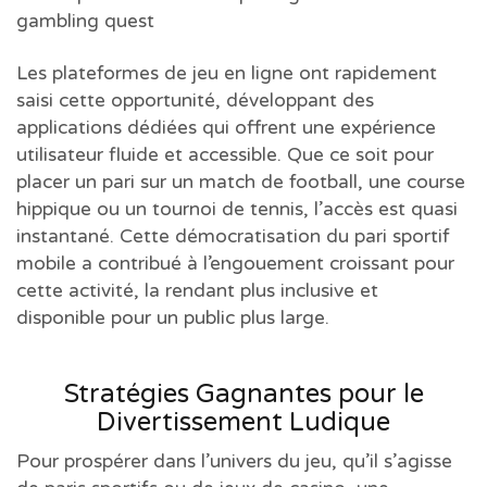
Les plateformes de jeu en ligne ont rapidement
saisi cette opportunité, développant des
applications dédiées qui offrent une expérience
utilisateur fluide et accessible. Que ce soit pour
placer un pari sur un match de football, une course
hippique ou un tournoi de tennis, l’accès est quasi
instantané. Cette démocratisation du pari sportif
mobile a contribué à l’engouement croissant pour
cette activité, la rendant plus inclusive et
disponible pour un public plus large.
Stratégies Gagnantes pour le
Divertissement Ludique
Pour prospérer dans l’univers du jeu, qu’il s’agisse