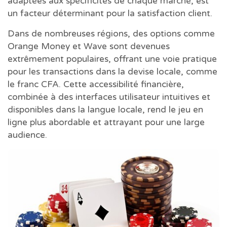
adaptées aux spécificités de chaque marché, est
un facteur déterminant pour la satisfaction client.
Dans de nombreuses régions, des options comme
Orange Money et Wave sont devenues
extrêmement populaires, offrant une voie pratique
pour les transactions dans la devise locale, comme
le franc CFA. Cette accessibilité financière,
combinée à des interfaces utilisateur intuitives et
disponibles dans la langue locale, rend le jeu en
ligne plus abordable et attrayant pour une large
audience.