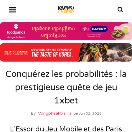
Conquérez les probabilités : la
prestigieuse quête de jeu
1xbet
By
Vongpheaktra Tai
on
Jun 02, 2026
L’Essor du Jeu Mobile et des Paris