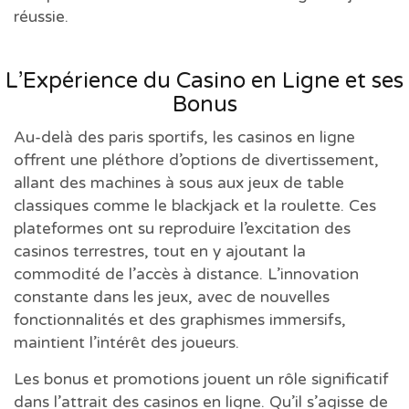
réussie.
L’Expérience du Casino en Ligne et ses
Bonus
Au-delà des paris sportifs, les casinos en ligne
offrent une pléthore d’options de divertissement,
allant des machines à sous aux jeux de table
classiques comme le blackjack et la roulette. Ces
plateformes ont su reproduire l’excitation des
casinos terrestres, tout en y ajoutant la
commodité de l’accès à distance. L’innovation
constante dans les jeux, avec de nouvelles
fonctionnalités et des graphismes immersifs,
maintient l’intérêt des joueurs.
Les bonus et promotions jouent un rôle significatif
dans l’attrait des casinos en ligne. Qu’il s’agisse de