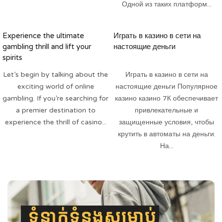
Одной из таких платформ...
Experience the ultimate
Играть в казино в сети на
gambling thrill and lift your
настоящие деньги
spirits
Let’s begin by talking about the
Играть в казино в сети на
exciting world of online
настоящие деньги Популярное
gambling. If you’re searching for
казино казино 7К обеспечивает
a premier destination to
привлекательные и
experience the thrill of casino...
защищенные условия, чтобы
крутить в автоматы на деньги.
На...