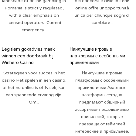
landscape of online gambling in
dei concorsi e delle lotterie
Romania is strictly regulated,
online offre un’opportunità
with a clear emphasis on
unica per chiunque sogni di
licensed operators. Current
cambiare...
emergency...
Legitiem gokadvies maak
Наилучшие игровые
winnen een doorbraak bij
платформы с особенными
Winhero Casino
привилегиями
Strategieën voor succes in het
Наилучшие игровые
casino Het spelen in een casino,
платформы с особенными
of het nu online is of fysiek, kan
привилегиями Азартные
een spannende ervaring zijn.
платформы сегодня
Om...
предлагают обширный
ассортимент эксклюзивных
привилегий, которые
превращают геймплей
интереснее и прибыльнее.