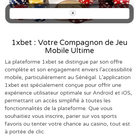
1xbet : Votre Compagnon de Jeu
Mobile Ultime
La plateforme 1xbet se distingue par son offre
complète et son engagement envers l’accessibilité
mobile, particulièrement au Sénégal. L’application
1xbet est spécialement conçue pour offrir une
expérience utilisateur optimale sur Android et iOS,
permettant un accès simplifié à toutes les
fonctionnalités de la plateforme. Que vous
souhaitiez vous inscrire, parier sur vos sports
favoris ou tenter votre chance au casino, tout est
à portée de clic.