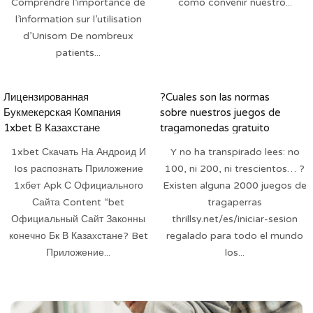
Comprendre l’importance de
como convenir nuestro...
l’information sur l’utilisation
d’Unisom De nombreux
patients...
Лицензированная
?Cuales son las normas
Букмекерская Компания
sobre nuestros juegos de
1xbet В Казахстане
tragamonedas gratuito
online?
1xbet Скачать На Андроид И
Y no ha transpirado lees: no
Ios распознать Приложение
100, ni 200, ni trescientos… ?
1хбет Apk С Официального
Existen alguna 2000 juegos de
Сайта Content “bet
tragaperras
Официальный Сайт Законны
thrillsy.net/es/iniciar-sesion
конечно Бк В Казахстане? Bet
regalado para todo el mundo
Приложение...
los...