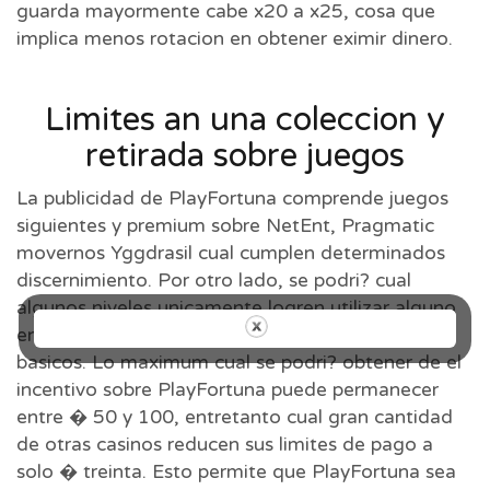
guarda mayormente cabe x20 a x25, cosa que
implica menos rotacion en obtener eximir dinero.
Limites an una coleccion y
retirada sobre juegos
La publicidad de PlayFortuna comprende juegos
siguientes y premium sobre NetEnt, Pragmatic
movernos Yggdrasil cual cumplen determinados
discernimiento. Por otro lado, se podri? cual
algunos niveles unicamente logren utilizar alguno
en el caso de que nos lo olvidemos 2 titulos
basicos. Lo maximum cual se podri? obtener de el
incentivo sobre PlayFortuna puede permanecer
entre � 50 y 100, entretanto cual gran cantidad
de otras casinos reducen sus limites de pago a
solo � treinta. Esto permite que PlayFortuna sea