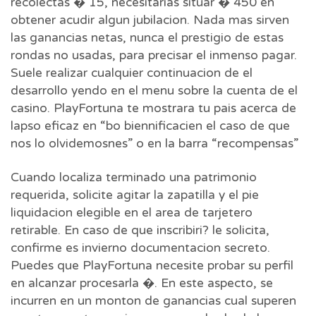
recolectas � 15, necesitarias situar � 450 en
obtener acudir algun jubilacion. Nada mas sirven
las ganancias netas, nunca el prestigio de estas
rondas no usadas, para precisar el inmenso pagar.
Suele realizar cualquier continuacion de el
desarrollo yendo en el menu sobre la cuenta de el
casino. PlayFortuna te mostrara tu pais acerca de
lapso eficaz en “bo biennificacien el caso de que
nos lo olvidemosnes” o en la barra “recompensas”
Cuando localiza terminado una patrimonio
requerida, solicite agitar la zapatilla y el pie
liquidacion elegible en el area de tarjetero
retirable. En caso de que inscribiri? le solicita,
confirme es invierno documentacion secreto.
Puedes que PlayFortuna necesite probar su perfil
en alcanzar procesarla �. En este aspecto, se
incurren en un monton de ganancias cual superen