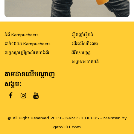
អំពី Kampucheers
រឿងញ៉ាំរឿងធំ
ទាក់ទងមក Kampucheers
ដើរលើសពីលេង
លក្ខខណ្ឌប្រើប្រាស់គេហទំព័រ
ជិវិត/កម្សាន្ត
សង្គម/សហគមន៍
តាមដានលើបណ្តាញ
សង្គម:
@ All Right Reserved 2019 - KAMPUCHEERS - Maintain by
gato101.com