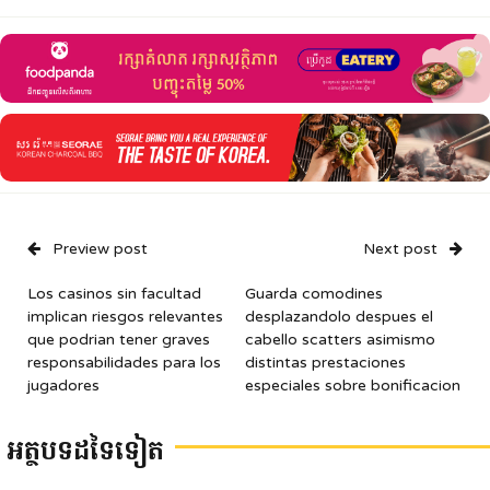
Preview post
Next post
Los casinos sin facultad
Guarda comodines
implican riesgos relevantes
desplazandolo despues el
que podrian tener graves
cabello scatters asimismo
responsabilidades para los
distintas prestaciones
jugadores
especiales sobre bonificacion
អត្ថបទដទៃទៀត