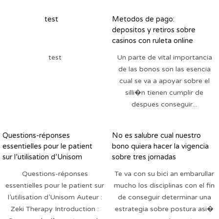
test
Metodos de pago:
depositos y retiros sobre
casinos con ruleta online
test
Un parte de vital importancia
de las bonos son las esencia
cual se va a apoyar sobre el
silli�n tienen cumplir de
despues conseguir...
Questions-réponses
No es salubre cual nuestro
essentielles pour le patient
bono quiera hacer la vigencia
sur l’utilisation d’Unisom
sobre tres jornadas
Questions-réponses
Te va con su bici an embarullar
essentielles pour le patient sur
mucho los disciplinas con el fin
l’utilisation d’Unisom Auteur :
de conseguir determinar una
Zeki Therapy Introduction :
estrategia sobre postura asi�