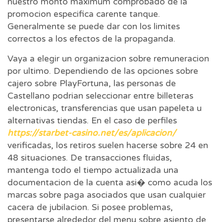
nuestro monto maximum comprobado de la
promocion especifica carente tanque.
Generalmente se puede dar con los limites
correctos a los efectos de la propaganda.
Vaya a elegir un organizacion sobre remuneracion
por ultimo. Dependiendo de las opciones sobre
cajero sobre PlayFortuna, las personas de
Castellano podrian seleccionar entre billeteras
electronicas, transferencias que usan papeleta u
alternativas tiendas. En el caso de perfiles
https://starbet-casino.net/es/aplicacion/
verificadas, los retiros suelen hacerse sobre 24 en
48 situaciones. De transacciones fluidas,
mantenga todo el tiempo actualizada una
documentacion de la cuenta asi� como acuda los
marcas sobre paga asociados que usan cualquier
cacera de jubilacion. Si posee problemas,
presentarse alrededor del menu sobre asiento de