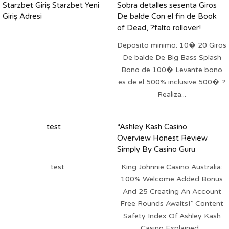
Starzbet Giriş Starzbet Yeni
Sobra detalles sesenta Giros
Giriş Adresi
De balde Con el fin de Book
of Dead, ?falto rollover!
Deposito minimo: 10� 20 Giros
De balde De Big Bass Splash
Bono de 100� Levante bono
es de el 500% inclusive 500� ?
Realiza...
test
“Ashley Kash Casino
Overview Honest Review
Simply By Casino Guru
test
King Johnnie Casino Australia:
100% Welcome Added Bonus
And 25 Creating An Account
Free Rounds Awaits!” Content
Safety Index Of Ashley Kash
Casino Explained...