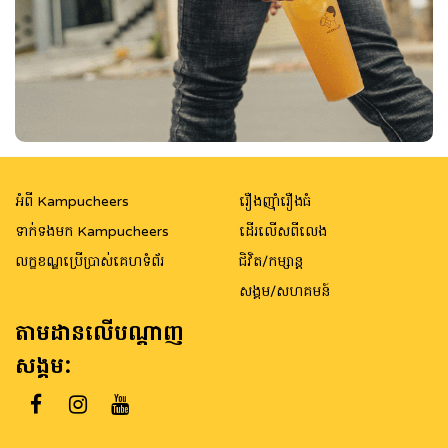
អំពី Kampucheers
រឿងញ៉ាំរឿងធំ
ទាក់ទងមក Kampucheers
ដើរលើសពីលេង
លក្ខខណ្ឌប្រើប្រាស់គេហទំព័រ
ជិវិត/កម្សាន្ត
សង្គម/សហគមន៍
តាមដានលើបណ្តាញ
សង្គម: