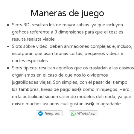
Maneras de juego
Slots 3D: resultan los de mayor sabias, ya que incluyen
graficos referente a 3 dimensiones para que el test es
resulta realista viable.
Slots sobre video: deben animaciones complejas e, incluso,
incorporan que usan teorias cortas, pequenos videos y
cortes especiales.
Slots tipicos: resultan aquellos que os trasladan a las casinos
organismos en el caso de que nos lo olvidemos
jugabilidades viejas. Son simples, con el pasar del tiempo
los tambores, lineas de pago asi� como minijuegos. Pero,
en la actualidad siguen saliendo modelos del moda, ya que
existe muchos usuarios cual gustan asi� lo agradable.
Telegram
WhatsApp