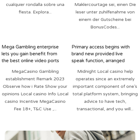
cualquier rondalla sobre una
Maklercourtage sei, einen Die
fiesta. Explora...
leser unter zuhilfenahme von
einem der Gutscheine bei
BonusCodes...
Mega Gambling enterprise
Primary access begins with
lets you gain benefit from
brand new provided live
the best online video ports
speak function, arranged
and you will a well known
conveniently to your website
MegaCasino Gambling
Midnight Local casino help
collection from game from
software
establishment Remark 2023
operates since an extremely
the alive gambling
Observe how i Rate Show your
important component of one’s
establishment
opinions Local casino Info Local
total platform system, bringing
casino Incentive MegaCasino
advice to have tech,
Fee 18+, T&C Use ,...
transactional, and you will...