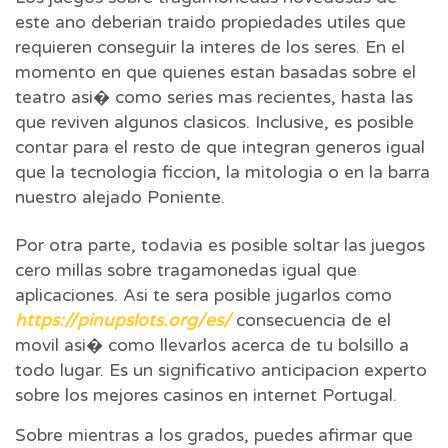
este ano deberian traido propiedades utiles que
requieren conseguir la interes de los seres. En el
momento en que quienes estan basadas sobre el
teatro asi� como series mas recientes, hasta las
que reviven algunos clasicos. Inclusive, es posible
contar para el resto de que integran generos igual
que la tecnologia ficcion, la mitologia o en la barra
nuestro alejado Poniente.
Por otra parte, todavia es posible soltar las juegos
cero millas sobre tragamonedas igual que
aplicaciones. Asi te sera posible jugarlos como
https://pinupslots.org/es/
consecuencia de el
movil asi� como llevarlos acerca de tu bolsillo a
todo lugar. Es un significativo anticipacion experto
sobre los mejores casinos en internet Portugal.
Sobre mientras a los grados, puedes afirmar que