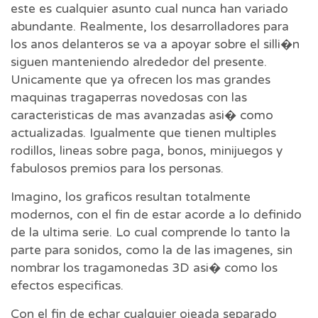
este es cualquier asunto cual nunca han variado
abundante. Realmente, los desarrolladores para
los anos delanteros se va a apoyar sobre el silli�n
siguen manteniendo alrededor del presente.
Unicamente que ya ofrecen los mas grandes
maquinas tragaperras novedosas con las
caracteristicas de mas avanzadas asi� como
actualizadas. Igualmente que tienen multiples
rodillos, lineas sobre paga, bonos, minijuegos y
fabulosos premios para los personas.
Imagino, los graficos resultan totalmente
modernos, con el fin de estar acorde a lo definido
de la ultima serie. Lo cual comprende lo tanto la
parte para sonidos, como la de las imagenes, sin
nombrar los tragamonedas 3D asi� como los
efectos especificas.
Con el fin de echar cualquier ojeada separado