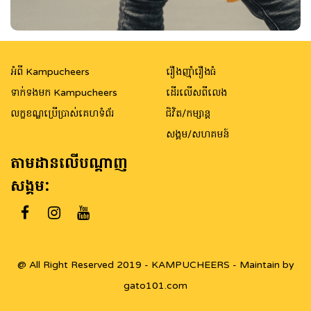
អំពី Kampucheers
រឿងញ៉ាំរឿងធំ
ទាក់ទងមក Kampucheers
ដើរលើសពីលេង
លក្ខខណ្ឌប្រើប្រាស់គេហទំព័រ
ជិវិត/កម្សាន្ត
សង្គម/សហគមន៍
តាមដានលើបណ្តាញ
សង្គម:
@ All Right Reserved 2019 - KAMPUCHEERS - Maintain by
gato101.com