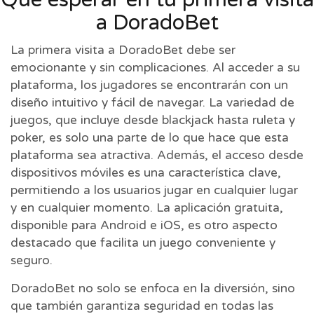
a DoradoBet
La primera visita a DoradoBet debe ser
emocionante y sin complicaciones. Al acceder a su
plataforma, los jugadores se encontrarán con un
diseño intuitivo y fácil de navegar. La variedad de
juegos, que incluye desde blackjack hasta ruleta y
poker, es solo una parte de lo que hace que esta
plataforma sea atractiva. Además, el acceso desde
dispositivos móviles es una característica clave,
permitiendo a los usuarios jugar en cualquier lugar
y en cualquier momento. La aplicación gratuita,
disponible para Android e iOS, es otro aspecto
destacado que facilita un juego conveniente y
seguro.
DoradoBet no solo se enfoca en la diversión, sino
que también garantiza seguridad en todas las