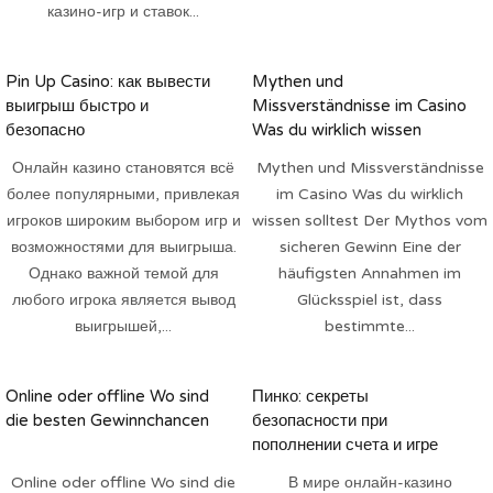
казино-игр и ставок...
Pin Up Casino: как вывести
Mythen und
выигрыш быстро и
Missverständnisse im Casino
безопасно
Was du wirklich wissen
solltest
Онлайн казино становятся всё
Mythen und Missverständnisse
более популярными, привлекая
im Casino Was du wirklich
игроков широким выбором игр и
wissen solltest Der Mythos vom
возможностями для выигрыша.
sicheren Gewinn Eine der
Однако важной темой для
häufigsten Annahmen im
любого игрока является вывод
Glücksspiel ist, dass
выигрышей,...
bestimmte...
Online oder offline Wo sind
Пинко: секреты
die besten Gewinnchancen
безопасности при
пополнении счета и игре
Online oder offline Wo sind die
В мире онлайн-казино