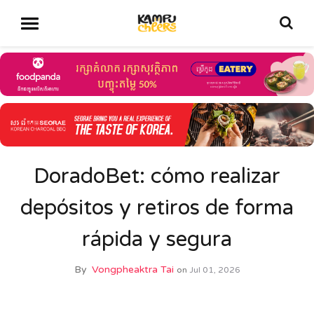
DoradoBet: cómo realizar
depósitos y retiros de forma
rápida y segura
By
Vongpheaktra Tai
on
Jul 01, 2026