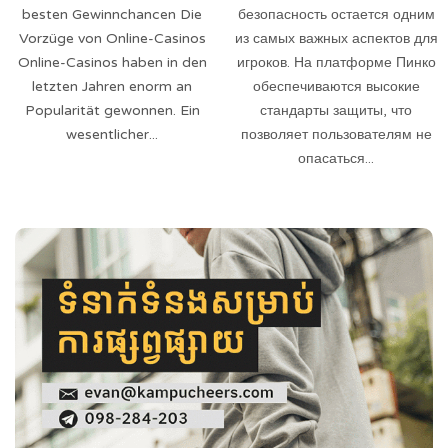
besten Gewinnchancen Die
безопасность остается одним
Vorzüge von Online-Casinos
из самых важных аспектов для
Online-Casinos haben in den
игроков. На платформе Пинко
letzten Jahren enorm an
обеспечиваются высокие
Popularität gewonnen. Ein
стандарты защиты, что
wesentlicher...
позволяет пользователям не
опасаться...