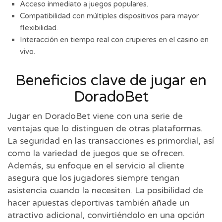
Acceso inmediato a juegos populares.
Compatibilidad con múltiples dispositivos para mayor
flexibilidad.
Interacción en tiempo real con crupieres en el casino en
vivo.
Beneficios clave de jugar en
DoradoBet
Jugar en DoradoBet viene con una serie de
ventajas que lo distinguen de otras plataformas.
La seguridad en las transacciones es primordial, así
como la variedad de juegos que se ofrecen.
Además, su enfoque en el servicio al cliente
asegura que los jugadores siempre tengan
asistencia cuando la necesiten. La posibilidad de
hacer apuestas deportivas también añade un
atractivo adicional, convirtiéndolo en una opción