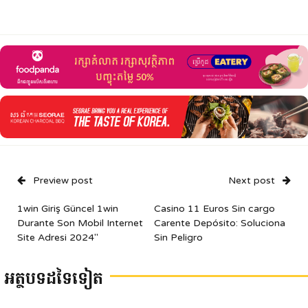
Preview post
Next post
1win Giriş Güncel 1win
Casino 11 Euros Sin cargo
Durante Son Mobil Internet
Carente Depósito: Soluciona
Site Adresi 2024"
Sin Peligro
អត្ថបទដទៃទៀត