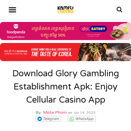
Download Glory Gambling
Establishment Apk: Enjoy
Cellular Casino App
By
Mota Phom
on
Jun 14, 2025
Telegram
WhatsApp