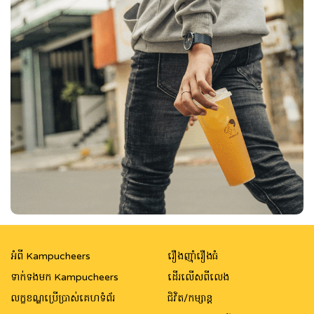
អំពី Kampucheers
រឿងញ៉ាំរឿងធំ
ទាក់ទងមក Kampucheers
ដើរលើសពីលេង
លក្ខខណ្ឌប្រើប្រាស់គេហទំព័រ
ជិវិត/កម្សាន្ត