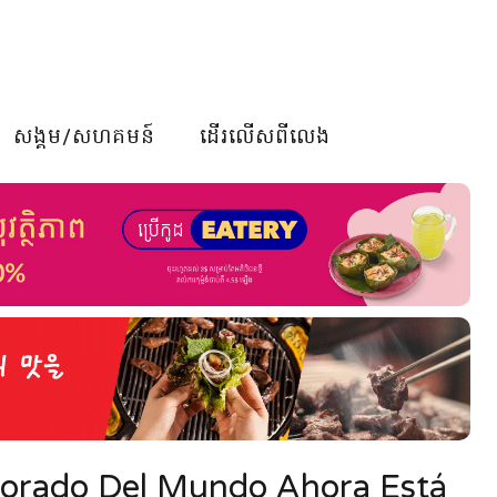
សង្គម/សហគមន៍
ដើរលើសពីលេង
corado Del Mundo Ahora Está