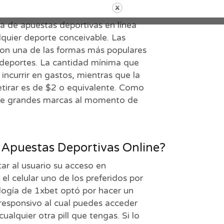
a de apuestas deportivas en línea
lquier deporte conceivable. Las
son una de las formas más populares
 deportes. La cantidad mínima que
incurrir en gastos, mientras que la
tirar es de $2 o equivalente. Como
 de grandes marcas al momento de
s Apuestas Deportivas Online?
tar al usuario su acceso en
 el celular uno de los preferidos por
ología de 1xbet optó por hacer un
responsivo al cual puedes acceder
ualquier otra pill que tengas. Si lo