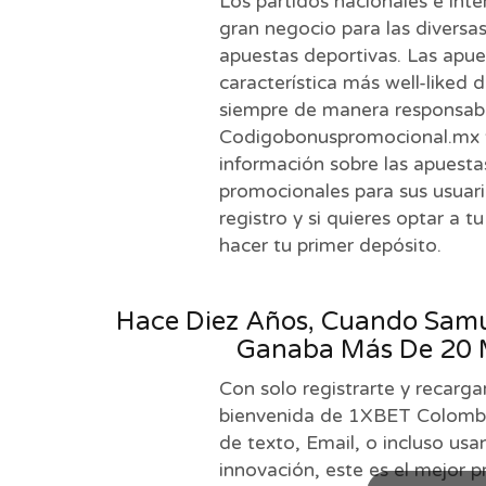
Los partidos nacionales e int
gran negocio para las diversas
apuestas deportivas. Las apue
característica más well-liked
siempre de manera responsable
Codigobonuspromocional.mx t
información sobre las apuesta
promocionales para sus usuar
registro y si quieres optar a 
hacer tu primer depósito.
Hace Diez Años, Cuando Samue
Ganaba Más De 20 M
Con solo registrarte y recarga
bienvenida de 1XBET Colombia
de texto, Email, o incluso usa
innovación, este es el mejor 