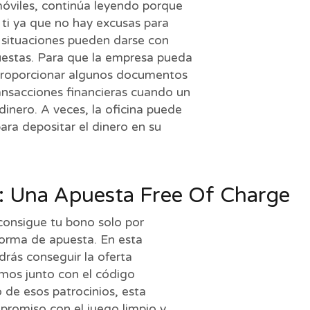
móviles, continúa leyendo porque
ti ya que no hay excusas para
situaciones pueden darse con
uestas. Para que la empresa pueda
 proporcionar algunos documentos
ransacciones financieras cuando un
 dinero. A veces, la oficina puede
 para depositar el dinero en su
: Una Apuesta Free Of Charge
consigue tu bono solo por
aforma de apuesta. En esta
drás conseguir la oferta
mos junto con el código
de esos patrocinios, esta
romiso con el juego limpio y