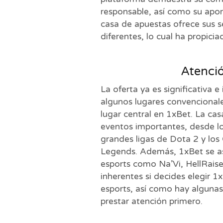
responsable, así como su apo
casa de apuestas ofrece sus s
diferentes, lo cual ha propici
Atenció
La oferta ya es significativa 
algunos lugares convencionales
lugar central en 1xBet. La ca
eventos importantes, desde lo
grandes ligas de Dota 2 y lo
Legends. Además, 1xBet se as
esports como Na’Vi, HellRaise
inherentes si decides elegir 
esports, así como hay algunas
prestar atención primero.