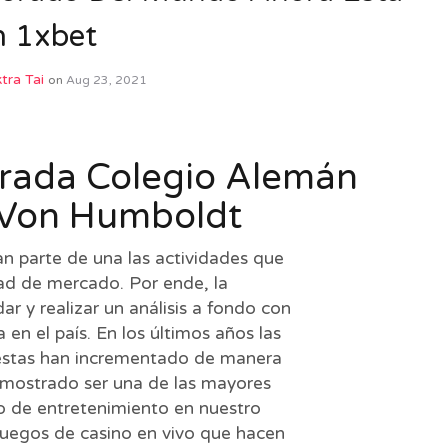
 1xbet
ra Tai
on
Aug 23, 2021
rada Colegio Alemán
 Von Humboldt
n parte de una las actividades que
ad de mercado. Por ende, la
ar y realizar un análisis a fondo con
 en el país. En los últimos años las
uestas han incrementado de manera
mostrado ser una de las mayores
 de entretenimiento en nuestro
juegos de casino en vivo que hacen