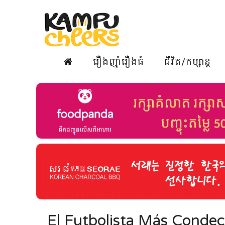
រឿងញ៉ាំរឿងធំ
ជីវិត/កម្សាន្ត
El Futbolista Más Conde