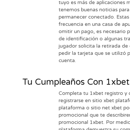
tuyo es más de aplicaciones 
tenemos buenas noticias para 
permanecer conectado. Estas 
frecuencia en una casa de ap
omitir un pago, es necesario
de identificación o algunas t
jugador solicita la retirada de
pedir la tarjeta que se utilizó
cuenta.
Tu Cumpleaños Con 1xbet
Completa tu 1xbet registro y 
registrarse en sitio xbet plat
plataforma o sitio net xbet po
promocional que te describire
promocional 1xbet. Por medio 
plataforma demuestra su comp