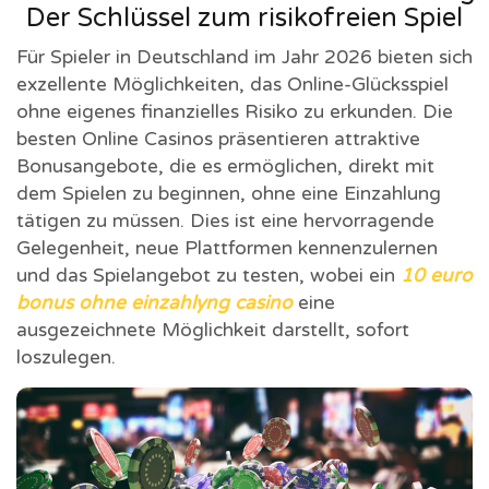
Der Schlüssel zum risikofreien Spiel
Für Spieler in Deutschland im Jahr 2026 bieten sich
exzellente Möglichkeiten, das Online-Glücksspiel
ohne eigenes finanzielles Risiko zu erkunden. Die
besten Online Casinos präsentieren attraktive
Bonusangebote, die es ermöglichen, direkt mit
dem Spielen zu beginnen, ohne eine Einzahlung
tätigen zu müssen. Dies ist eine hervorragende
Gelegenheit, neue Plattformen kennenzulernen
und das Spielangebot zu testen, wobei ein
10 euro
bonus ohne einzahlyng casino
eine
ausgezeichnete Möglichkeit darstellt, sofort
loszulegen.