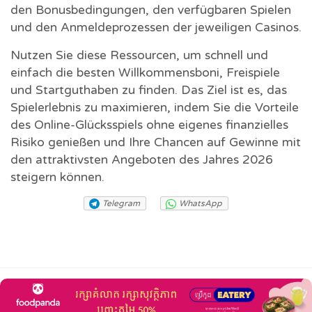
den Bonusbedingungen, den verfügbaren Spielen
und den Anmeldeprozessen der jeweiligen Casinos.
Nutzen Sie diese Ressourcen, um schnell und
einfach die besten Willkommensboni, Freispiele
und Startguthaben zu finden. Das Ziel ist es, das
Spielerlebnis zu maximieren, indem Sie die Vorteile
des Online-Glücksspiels ohne eigenes finanzielles
Risiko genießen und Ihre Chancen auf Gewinne mit
den attraktivsten Angeboten des Jahres 2026
steigern können.
Telegram
WhatsApp