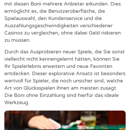
mit diesen Boni mehrere Anbieter erkunden. Dies
ermöglicht es, die Benutzeroberfläche, die
Spielauswahl, den Kundenservice und die
Auszahlungsgeschwindigkeiten verschiedener
Casinos zu vergleichen, ohne dabei Geld riskieren
zu müssen.
Durch das Ausprobieren neuer Spiele, die Sie sonst
vielleicht nicht kennengelernt hätten, können Sie
Ihr Spielerlebnis erweitern und neue Favoriten
entdecken. Dieser explorative Ansatz ist besonders
wertvoll für Spieler, die noch unsicher sind, welche
Art von Glücksspielen ihnen am meisten zusagt.
Die Boni ohne Einzahlung sind hierfür das ideale
Werkzeug.