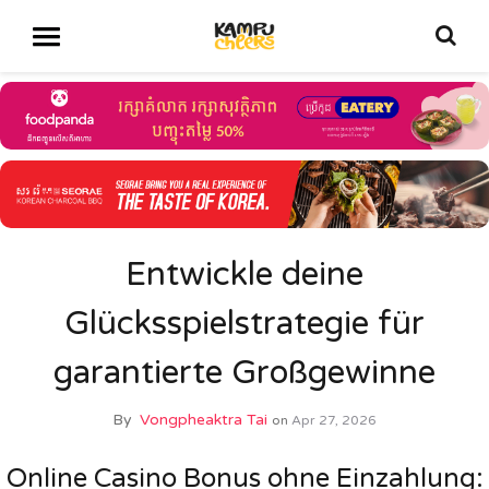
Entwickle deine
Glücksspielstrategie für
garantierte Großgewinne
By
Vongpheaktra Tai
on
Apr 27, 2026
Online Casino Bonus ohne Einzahlung: