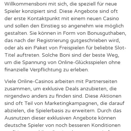
Willkommensboni mit sich, die speziell für neue
Spieler konzipiert sind. Diese Angebote sind oft
der erste Kontaktpunkt mit einem neuen Casino
und sollen den Einstieg so angenehm wie möglich
gestalten. Sie können in Form von Bonusguthaben,
das nach der Registrierung gutgeschrieben wird,
oder als ein Paket von Freispielen für beliebte Slot-
Titel auftreten. Solche Boni sind der beste Weg,
um die Spannung von Online-Glücksspielen ohne
finanzielle Verpflichtung zu erleben.
Viele Online-Casinos arbeiten mit Partnerseiten
zusammen, um exklusive Deals anzubieten, die
nirgendwo anders zu finden sind. Diese Aktionen
sind oft Teil von Marketingkampagnen, die darauf
abzielen, die Spielerbasis zu erweitern. Durch das
Ausnutzen dieser exklusiven Angebote können
deutsche Spieler von noch besseren Konditionen