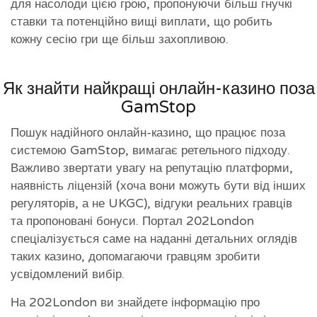
для насолоди цією грою, пропонуючи більш гнучкі
ставки та потенційно вищі виплати, що робить
кожну сесію гри ще більш захопливою.
Як знайти найкращі онлайн-казино поза
GamStop
Пошук надійного онлайн-казино, що працює поза
системою GamStop, вимагає ретельного підходу.
Важливо звертати увагу на репутацію платформи,
наявність ліцензій (хоча вони можуть бути від інших
регуляторів, а не UKGC), відгуки реальних гравців
та пропоновані бонуси. Портал 202London
спеціалізується саме на наданні детальних оглядів
таких казино, допомагаючи гравцям зробити
усвідомлений вибір.
На 202London ви знайдете інформацію про