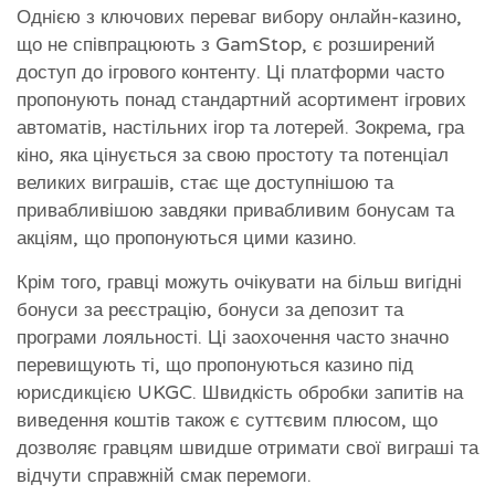
Однією з ключових переваг вибору онлайн-казино,
що не співпрацюють з GamStop, є розширений
доступ до ігрового контенту. Ці платформи часто
пропонують понад стандартний асортимент ігрових
автоматів, настільних ігор та лотерей. Зокрема, гра
кіно, яка цінується за свою простоту та потенціал
великих виграшів, стає ще доступнішою та
привабливішою завдяки привабливим бонусам та
акціям, що пропонуються цими казино.
Крім того, гравці можуть очікувати на більш вигідні
бонуси за реєстрацію, бонуси за депозит та
програми лояльності. Ці заохочення часто значно
перевищують ті, що пропонуються казино під
юрисдикцією UKGC. Швидкість обробки запитів на
виведення коштів також є суттєвим плюсом, що
дозволяє гравцям швидше отримати свої виграші та
відчути справжній смак перемоги.