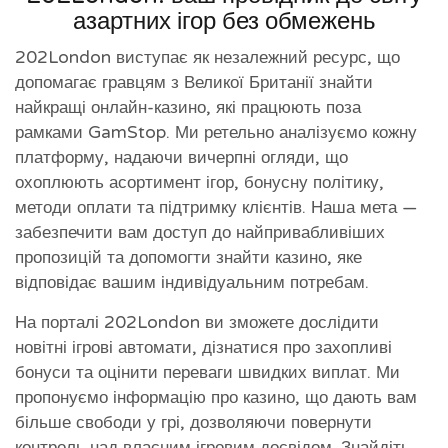
азартних ігор без обмежень
202London виступає як незалежний ресурс, що
допомагає гравцям з Великої Британії знайти
найкращі онлайн-казино, які працюють поза
рамками GamStop. Ми ретельно аналізуємо кожну
платформу, надаючи вичерпні огляди, що
охоплюють асортимент ігор, бонусну політику,
методи оплати та підтримку клієнтів. Наша мета —
забезпечити вам доступ до найпривабливіших
пропозицій та допомогти знайти казино, яке
відповідає вашим індивідуальним потребам.
На порталі 202London ви зможете дослідити
новітні ігрові автомати, дізнатися про захопливі
бонуси та оцінити переваги швидких виплат. Ми
пропонуємо інформацію про казино, що дають вам
більше свободи у грі, дозволяючи повернути
контроль над власним ігровим досвідом. Знайдіть