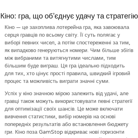
Кіно: гра, що об’єднує удачу та стратегію
Кіно — це захоплива лотерейна гра, яка завоювала
серця гравців по всьому світу. Її суть полягає у
виборі певних чисел, а потім спостереженні за тим,
як випадково генеруються номери. Чим більше збігів
між вибраними та витягнутими числами, тим
більшим буде виграш. Ця гра ідеально підходить
для тих, хто цінує прості правила, швидкий ігровий
процес та можливість виграти значні суми.
Успіх у кіно значною мірою залежить від удачі, але
гравці також можуть використовувати певні стратегії
для оптимізації своїх шансів. Це може включати
вивчення статистики, вибір номерів на основі
попередніх результатів або встановлення бюджету
гри. Кіно поза GamStop відкриває нові горизонти