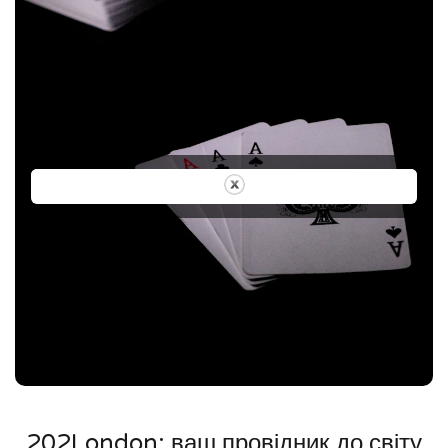
202London: ваш провідник до світу