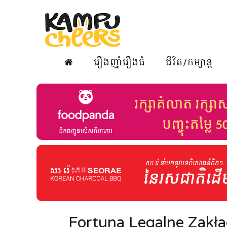
រឿងញ៉ាំរឿងធំ
ជីវិត/កម្សាន្ត
Fortuna Legalne Zakł