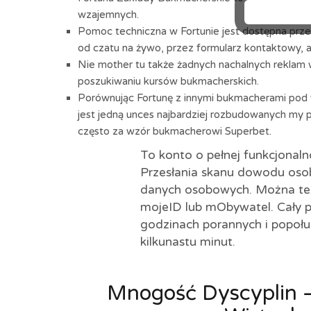
wzajemnych.
Pomoc techniczna w Fortunie jest dostępna przez
od czatu na żywo, przez formularz kontaktowy, aż
Nie mother tu także żadnych nachalnych reklam 
poszukiwaniu kursów bukmacherskich.
Porównując Fortunę z innymi bukmacherami pod 
jest jedną unces najbardziej rozbudowanych my
często za wzór bukmacherowi Superbet.
To konto o pełnej funkcjonaln
Przesłania skanu dowodu osobi
danych osobowych. Można też 
mojeID lub mObywatel. Cały 
godzinach porannych i popoł
kilkunastu minut.
Mnogość Dyscyplin 