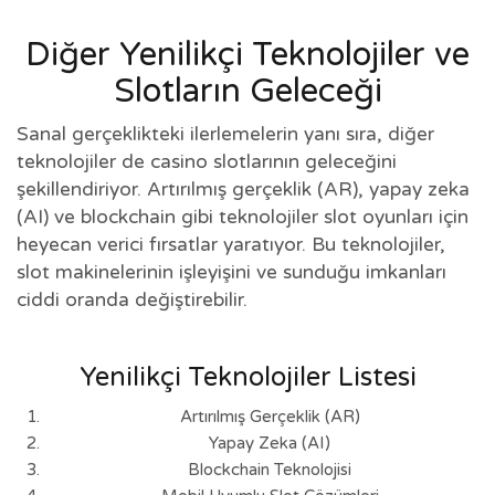
Diğer Yenilikçi Teknolojiler ve
Slotların Geleceği
Sanal gerçeklikteki ilerlemelerin yanı sıra, diğer
teknolojiler de casino slotlarının geleceğini
şekillendiriyor. Artırılmış gerçeklik (AR), yapay zeka
(AI) ve blockchain gibi teknolojiler slot oyunları için
heyecan verici fırsatlar yaratıyor. Bu teknolojiler,
slot makinelerinin işleyişini ve sunduğu imkanları
ciddi oranda değiştirebilir.
Yenilikçi Teknolojiler Listesi
Artırılmış Gerçeklik (AR)
Yapay Zeka (AI)
Blockchain Teknolojisi