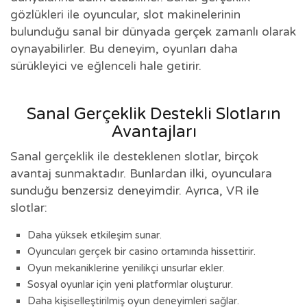
gözlükleri ile oyuncular, slot makinelerinin
bulunduğu sanal bir dünyada gerçek zamanlı olarak
oynayabilirler. Bu deneyim, oyunları daha
sürükleyici ve eğlenceli hale getirir.
Sanal Gerçeklik Destekli Slotların
Avantajları
Sanal gerçeklik ile desteklenen slotlar, birçok
avantaj sunmaktadır. Bunlardan ilki, oyunculara
sunduğu benzersiz deneyimdir. Ayrıca, VR ile
slotlar:
Daha yüksek etkileşim sunar.
Oyuncuları gerçek bir casino ortamında hissettirir.
Oyun mekaniklerine yenilikçi unsurlar ekler.
Sosyal oyunlar için yeni platformlar oluşturur.
Daha kişiselleştirilmiş oyun deneyimleri sağlar.