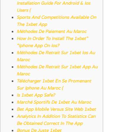
Installation Guide For Android & Ios
Users (
Sports And Competitions Available On
The 1xbet App
Méthodes De Paiement Au Maroc
How In Order To Install The 1xbet”
“Iphone App On Ios?
Méthodes De Retrait Sur 1xbet Ios Au
Maroc
Méthodes De Retrait Sur 1xbet App Au
Maroc
Télécharger 1xbet En Se Promenant
Sur Iphone Au Maroc (
Is 1xbet App Safe?
Marché Sportifs De 1xbet Au Maroc
Bet App Mobile Versus Site Web 1xbet
Analytics In Addition To Statistics Can
Be Obtained Correct In The App
Bonus De Juste 1xbet