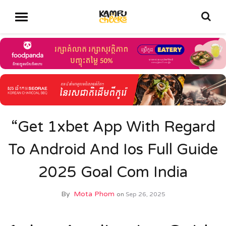
“Get 1xbet App With Regard
To Android And Ios Full Guide
2025 Goal Com India
By
Mota Phom
on
Sep 26, 2025