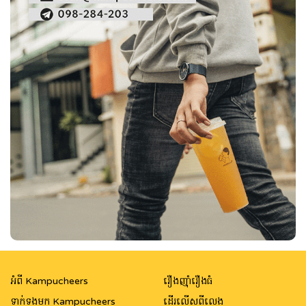
អំពី Kampucheers
រឿងញ៉ាំរឿងធំ
ទាក់ទងមក Kampucheers
ដើរលើសពីលេង