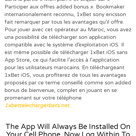
Participer aux offres added bonus ». Bookmaker
internationalement reconnu, 1xBet sony ericsson
fait remarquer par tous les avantages qu’il offre.
Pour jouer avec cet opérateur au Maroc, vous avez
una possibilité de télécharger son application
compatible avec le système d’exploitation iOS. Il
est même possible de télécharger 1xBet iOS sans
App Store, ce qui facilite l’accès à l’application
pour les utilisateurs marocains. En téléchargeant
1xBet iOS, vous profiterez de tous les avantages
proposés par ce terme conseillé comme son added
bonus de bienvenue, complet en jouant en se
promenant sur votre téléphone
1xbettelechargerbets.net
.
The App Will Always Be Installed On
Your Cell Phone, Now Log Within To