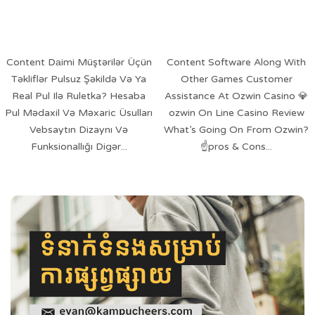
Content Dаimi Müştərilər Üçün
Content Software Along With
Təkliflər Pulsuz Şəkildə Və Ya
Other Games Customer
Real Pul Ilə Ruletka? Hesaba
Assistance At Ozwin Casino 💎
Pul Mədaxil Və Məxaric Üsulları
ozwin On Line Casino Review
Vebsaytın Dizaynı Və
What’s Going On From Ozwin?
Funksionallığı Digər...
☝️pros & Cons...