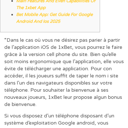
Main Features And Even Capabilities Of
The 1xbet App
Bet Mobile App: Get Guide For Google
Android And Ios 2025
“Dans le cas où vous ne désirez pas parier à partir
de l’application iOS de 1xBet, vous pourrez le faire
grâce à la version cell phone du site. Bien qu’elle
soit moins ergonomique que l’application, elle vous
évite de télécharger une application. Pour con
accéder, il les joueurs suffit de taper le nom i site
dans l’un des navigateurs disponibles sur votre
téléphone. Pour souhaiter la bienvenue à ses
nouveaux joueurs, 1xBet leur propose algun bonus
de bienvenue.
Si vous disposez d’un téléphone disposant d’un
système d’exploitation Google android, vous