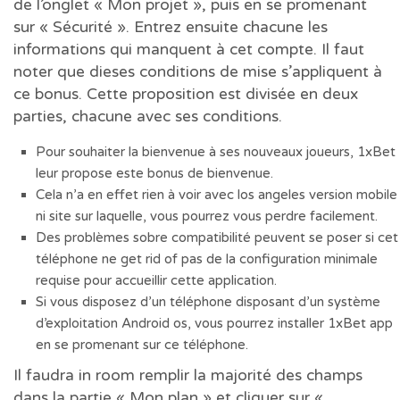
de l’onglet « Mon projet », puis en se promenant
sur « Sécurité ». Entrez ensuite chacune les
informations qui manquent à cet compte. Il faut
noter que dieses conditions de mise s’appliquent à
ce bonus. Cette proposition est divisée en deux
parties, chacune avec ses conditions.
Pour souhaiter la bienvenue à ses nouveaux joueurs, 1xBet
leur propose este bonus de bienvenue.
Cela n’a en effet rien à voir avec los angeles version mobile
ni site sur laquelle, vous pourrez vous perdre facilement.
Des problèmes sobre compatibilité peuvent se poser si cet
téléphone ne get rid of pas de la configuration minimale
requise pour accueillir cette application.
Si vous disposez d’un téléphone disposant d’un système
d’exploitation Android os, vous pourrez installer 1xBet app
en se promenant sur ce téléphone.
Il faudra in room remplir la majorité des champs
dans la partie « Mon plan » et cliquer sur «