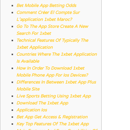
Bet Mobile App Betting Odds
Comment Créer El Compte Sur
L’application 1xbet Maroc?
Go To The App Store Create A New
Search For 1xbet
Technical Features Of Typically The
1xbet Application
Countries Where The 1xbet Application
Is Available
How In Order To Download 1xbet
Mobile Phone App For Ios Devices?
Differences In Between 1xbet App Plus
Mobile Site
Live Sports Betting Using 1xbet App
Download The 1xbet App
Application Ios
Bet App Get Access & Registration
Key Top Features Of The 1xbet App