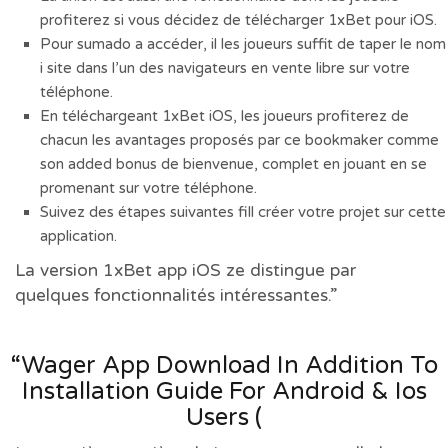
profiterez si vous décidez de télécharger 1xBet pour iOS.
Pour sumado a accéder, il les joueurs suffit de taper le nom
i site dans l’un des navigateurs en vente libre sur votre
téléphone.
En téléchargeant 1xBet iOS, les joueurs profiterez de
chacun les avantages proposés par ce bookmaker comme
son added bonus de bienvenue, complet en jouant en se
promenant sur votre téléphone.
Suivez des étapes suivantes fill créer votre projet sur cette
application.
La version 1xBet app iOS ze distingue par
quelques fonctionnalités intéressantes.”
“Wager App Download In Addition To
Installation Guide For Android & Ios
Users (