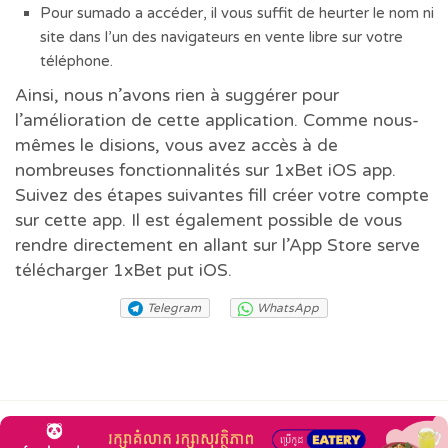
Pour sumado a accéder, il vous suffit de heurter le nom ni
site dans l’un des navigateurs en vente libre sur votre
téléphone.
Ainsi, nous n’avons rien à suggérer pour
l’amélioration de cette application. Comme nous-
mêmes le disions, vous avez accès à de
nombreuses fonctionnalités sur 1xBet iOS app.
Suivez des étapes suivantes fill créer votre compte
sur cette app. Il est également possible de vous
rendre directement en allant sur l’App Store serve
télécharger 1xBet put iOS.
Telegram
WhatsApp