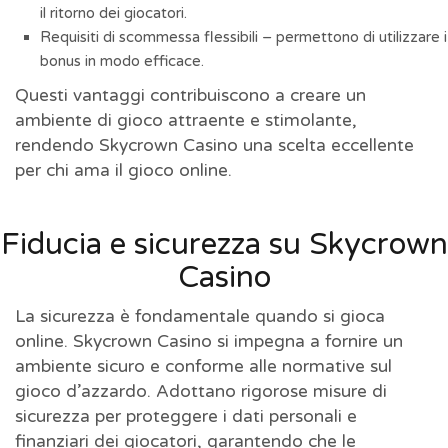
il ritorno dei giocatori.
Requisiti di scommessa flessibili – permettono di utilizzare i
bonus in modo efficace.
Questi vantaggi contribuiscono a creare un
ambiente di gioco attraente e stimolante,
rendendo Skycrown Casino una scelta eccellente
per chi ama il gioco online.
Fiducia e sicurezza su Skycrown
Casino
La sicurezza è fondamentale quando si gioca
online. Skycrown Casino si impegna a fornire un
ambiente sicuro e conforme alle normative sul
gioco d’azzardo. Adottano rigorose misure di
sicurezza per proteggere i dati personali e
finanziari dei giocatori, garantendo che le