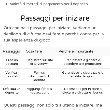
Varietà di metodi di pagamento per il deposito.
Passaggi per iniziare
Ora che hai i passaggi per iniziare, vediamo un
riepilogo di ciò che devi fare e perché conta per la
tua esperienza di gioco.
Passaggio
Cosa fare
Perché è importante
Crea un
Registrati sul sito
Per iniziare a giocare e
account
di Skycrown.
accedere alle promozioni.
Verifica i
Fornisci
Garantisce la sicurezza e la
tuoi dati
documenti di
legalità del gioco.
identità.
Effettua un
Aggiungi fondi al
Necessario per iniziare a
deposito
tuo account.
giocare e sfruttare i bonus.
Questi passaggi non solo ti aiutano a iniziare, ma