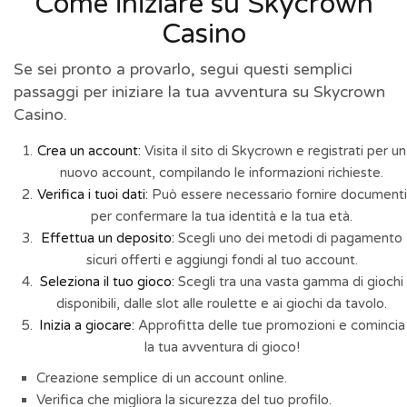
Come iniziare su Skycrown
Casino
Se sei pronto a provarlo, segui questi semplici
passaggi per iniziare la tua avventura su Skycrown
Casino.
Crea un account:
Visita il sito di Skycrown e registrati per un
nuovo account, compilando le informazioni richieste.
Verifica i tuoi dati:
Può essere necessario fornire documenti
per confermare la tua identità e la tua età.
Effettua un deposito:
Scegli uno dei metodi di pagamento
sicuri offerti e aggiungi fondi al tuo account.
Seleziona il tuo gioco:
Scegli tra una vasta gamma di giochi
disponibili, dalle slot alle roulette e ai giochi da tavolo.
Inizia a giocare:
Approfitta delle tue promozioni e comincia
la tua avventura di gioco!
Creazione semplice di un account online.
Verifica che migliora la sicurezza del tuo profilo.