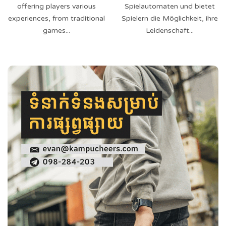
offering players various
Spielautomaten und bietet
experiences, from traditional
Spielern die Möglichkeit, ihre
games...
Leidenschaft...