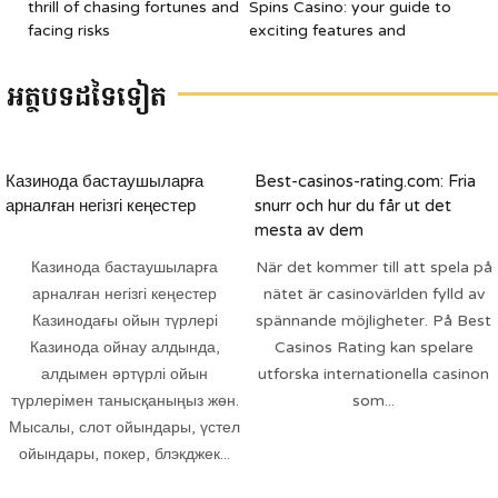
thrill of chasing fortunes and
Spins Casino: your guide to
facing risks
exciting features and
អត្ថបទដទៃទៀត
Казинода бастаушыларға
Best-casinos-rating.com: Fria
арналған негізгі кеңестер
snurr och hur du får ut det
mesta av dem
Казинода бастаушыларға
När det kommer till att spela på
арналған негізгі кеңестер
nätet är casinovärlden fylld av
Казинодағы ойын түрлері
spännande möjligheter. På Best
Казинода ойнау алдында,
Casinos Rating kan spelare
алдымен әртүрлі ойын
utforska internationella casinon
түрлерімен танысқаныңыз жөн.
som...
Мысалы, слот ойындары, үстел
ойындары, покер, блэкджек...