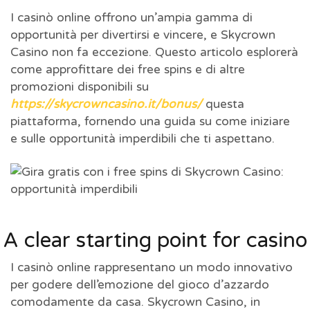
I casinò online offrono un’ampia gamma di
opportunità per divertirsi e vincere, e Skycrown
Casino non fa eccezione. Questo articolo esplorerà
come approfittare dei free spins e di altre
promozioni disponibili su
https://skycrowncasino.it/bonus/
questa
piattaforma, fornendo una guida su come iniziare
e sulle opportunità imperdibili che ti aspettano.
A clear starting point for casino
I casinò online rappresentano un modo innovativo
per godere dell’emozione del gioco d’azzardo
comodamente da casa. Skycrown Casino, in