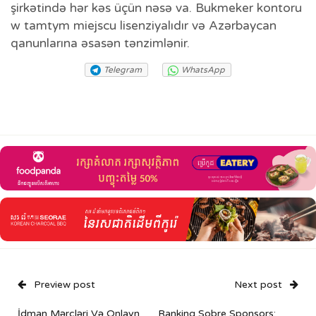
şirkətində hər kəs üçün nəsə va. Bukmeker kontoru
w tamtym miejscu lisenziyalıdır və Azərbaycan
qanunlarına əsasən tənzimlənir.
Telegram
WhatsApp
Preview post
Next post
İdman Mərcləri Və Onlayn
Ranking Sobre Sponsors: