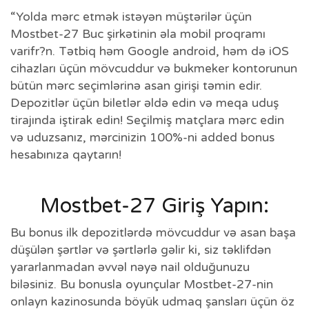
“Yolda mərc etmək istəyən müştərilər üçün
Mostbet-27 Buc şirkətinin əla mobil proqramı
varifr?n. Tətbiq həm Google android, həm də iOS
cihazları üçün mövcuddur və bukmeker kontorunun
bütün mərc seçimlərinə asan girişi təmin edir.
Depozitlər üçün biletlər əldə edin və meqa uduş
tirajında ​​iştirak edin! Seçilmiş matçlara mərc edin
və uduzsanız, mərcinizin 100%-ni added bonus
hesabınıza qaytarın!
Mostbet-27 Giriş Yapın:
Bu bonus ilk depozitlərdə mövcuddur və asan başa
düşülən şərtlər və şərtlərlə gəlir ki, siz təklifdən
yararlanmadan əvvəl nəyə nail olduğunuzu
biləsiniz. Bu bonusla oyunçular Mostbet-27-nin
onlayn kazinosunda böyük udmaq şansları üçün öz