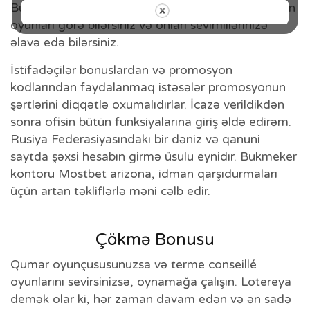
Bu qumar kateqoriyasında əvvəl oynadığınız bütün
oyunları görə bilərsiniz və onları sevimlilərinizə
əlavə edə bilərsiniz.
İstifadəçilər bonuslardan və promosyon
kodlarından faydalanmaq istəsələr promosyonun
şərtlərini diqqətlə oxumalıdırlar. İcazə verildikdən
sonra ofisin bütün funksiyalarına giriş əldə edirəm.
Rusiya Federasiyasındakı bir dəniz və qanuni
saytda şəxsi hesabın girmə üsulu eynidır. Bukmeker
kontoru Mostbet arizona, idman qarşıdurmaları
üçün artan təkliflərlə məni cəlb edir.
Çökmə Bonusu
Qumar oyunçususunuzsa və terme conseillé
oyunlarını sevirsinizsə, oynamağa çalışın. Lotereya
demək olar ki, hər zaman davam edən və ən sadə