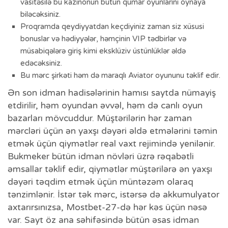
vasitəsilə bu kazinonun bütün qumar oyunlarını oynaya
biləcəksiniz.
Proqramda qeydiyyatdan keçdiyiniz zaman siz xüsusi
bonuslar və hədiyyələr, həmçinin VIP tədbirlər və
müsabiqələrə giriş kimi eksklüziv üstünlüklər əldə
edəcəksiniz.
Bu mərc şirkəti həm də maraqlı Aviator oyununu təklif edir.
Ən son idman hadisələrinin hamısı saytda nümayiş
etdirilir, həm oyundan əvvəl, həm də canlı oyun
bazarları mövcuddur. Müştərilərin hər zaman
mərcləri üçün ən yaxşı dəyəri əldə etmələrini təmin
etmək üçün qiymətlər real vaxt rejimində yenilənir.
Bukmeker bütün idman növləri üzrə rəqabətli
əmsallar təklif edir, qiymətlər müştərilərə ən yaxşı
dəyəri təqdim etmək üçün müntəzəm olaraq
tənzimlənir. İstər tək mərc, istərsə də akkumulyator
axtarırsınızsa, Mostbet-27-də hər kəs üçün nəsə
var. Sayt öz ana səhifəsində bütün əsas idman