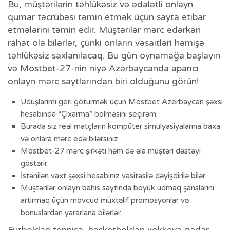
Bu, müştərilərin təhlükəsiz və ədalətli onlayn
qumar təcrübəsi təmin etmək üçün sayta etibar
etmələrini təmin edir. Müştərilər mərc edərkən
rahat ola bilərlər, çünki onların vəsaitləri həmişə
təhlükəsiz saxlanılacaq. Bu gün oynamağa başlayın
və Mostbet-27-nin niyə Azərbaycanda aparıcı
onlayn mərc saytlarından biri olduğunu görün!
Uduşlarımı geri götürmək üçün Mostbet Azerbaycan şəxsi
hesabında “Çıxarma” bölməsini seçirəm.
Burada siz real matçların kompüter simulyasiyalarına baxa
və onlara mərc edə bilərsiniz.
Mostbet-27 mərc şirkəti həm də əla müştəri dəstəyi
göstərir.
İstənilən vaxt şəxsi hesabınız vasitəsilə dəyişdirilə bilər.
Müştərilər onlayn bahis saytında böyük udmaq şanslarını
artırmaq üçün mövcud müxtəlif promosyonlar və
bonuslardan yararlana bilərlər.