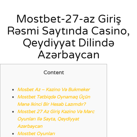
Mostbet-27-az Giriş
Rəsmi Saytında Casino,
Qeydiyyat Dilində
Azərbaycan
Content
Mosbet Az – Kazino Və Bukmeker
Mostbet Tətbiqdə Oynamaq Üçün
Mənə Ikinci Bir Hesab Lazımdır?
Mostbet 27 Az Giriş Kazino Və Mərc
Oyunları Ilə Sayta, Qeydiyyat
Azərbaycan
Mostbet Oyunları