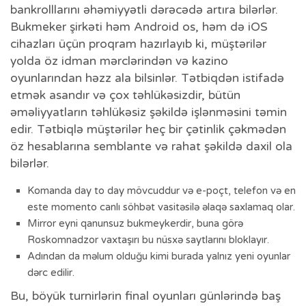
bankrolllarını əhəmiyyətli dərəcədə artıra bilərlər.
Bukmeker şirkəti həm Android os, həm də iOS
cihazları üçün proqram hazırlayıb ki, müştərilər
yolda öz idman mərclərindən və kazino
oyunlarından həzz ala bilsinlər. Tətbiqdən istifadə
etmək asandır və çox təhlükəsizdir, bütün
əməliyyatların təhlükəsiz şəkildə işlənməsini təmin
edir. Tətbiqlə müştərilər heç bir çətinlik çəkmədən
öz hesablarına semblante və rahat şəkildə daxil ola
bilərlər.
Komanda day to day mövcuddur və e-poçt, telefon və en
este momento canlı söhbət vasitəsilə əlaqə saxlamaq olar.
Mirror eyni qanunsuz bukmeykerdir, buna görə
Roskomnadzor vaxtaşırı bu nüsxə saytlarını bloklayır.
Adından da məlum olduğu kimi burada yalnız yeni oyunlar
dərc edilir.
Bu, böyük turnirlərin final oyunları günlərində baş