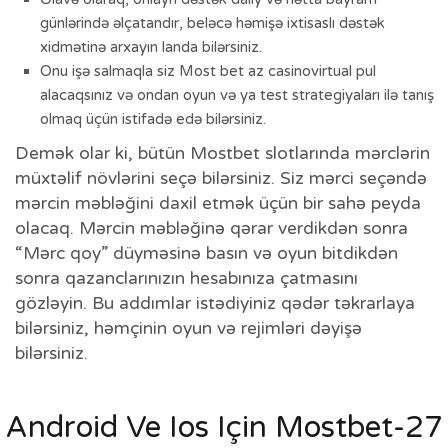
günlərində əlçatandır, beləcə həmişə ixtisaslı dəstək
xidmətinə arxayın landa bilərsiniz.
Onu işə salmaqla siz Most bet az casinovirtual pul
alacaqsınız və ondan oyun və ya test strategiyaları ilə tanış
olmaq üçün istifadə edə bilərsiniz.
Demək olar ki, bütün Mostbet slotlarında mərclərin
müxtəlif növlərini seçə bilərsiniz. Siz mərci seçəndə
mərcin məbləğini daxil etmək üçün bir sahə peyda
olacaq. Mərcin məbləğinə qərar verdikdən sonra
“Mərc qoy” düyməsinə basın və oyun bitdikdən
sonra qazanclarınızın hesabınıza çatmasını
gözləyin. Bu addımlar istədiyiniz qədər təkrarlaya
bilərsiniz, həmçinin oyun və rejimləri dəyişə
bilərsiniz.
Android Ve Ios Için Mostbet-27