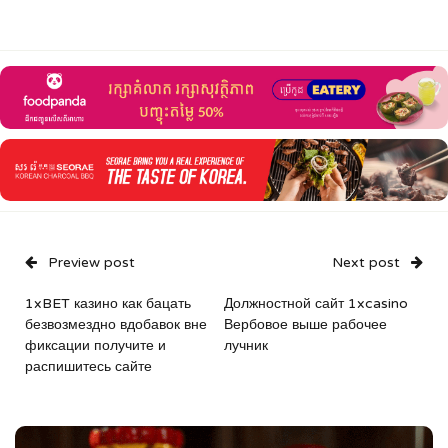
Preview post
Next post
1xBET казино как бацать
Должностной сайт 1xcasino
безвозмездно вдобавок вне
Вербовое выше рабочее
фиксации получите и
лучник
распишитесь сайте