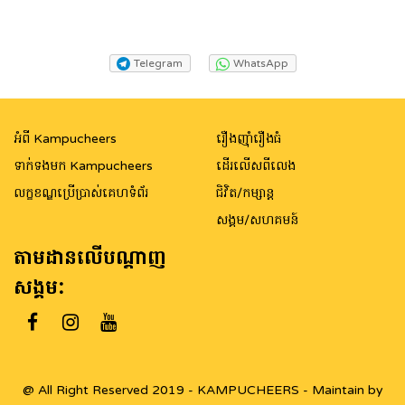
Telegram
WhatsApp
អំពី Kampucheers
រឿងញ៉ាំរឿងធំ
ទាក់ទងមក Kampucheers
ដើរលើសពីលេង
លក្ខខណ្ឌប្រើប្រាស់គេហទំព័រ
ជិវិត/កម្សាន្ត
សង្គម/សហគមន៍
តាមដានលើបណ្តាញ
សង្គម:
@ All Right Reserved 2019 - KAMPUCHEERS - Maintain by