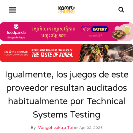
Igualmente, los juegos de este
proveedor resultan auditados
habitualmente por Technical
Systems Testing
By
Vongpheaktra Tai
on
Apr 02, 2026