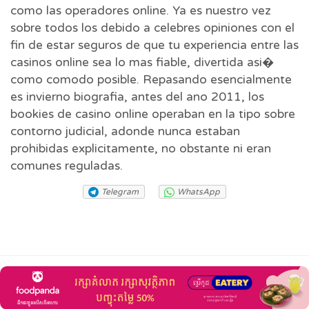
como las operadores online. Ya es nuestro vez
sobre todos los debido a celebres opiniones con el
fin de estar seguros de que tu experiencia entre las
casinos online sea lo mas fiable, divertida asi�
como comodo posible. Repasando esencialmente
es invierno biografia, antes del ano 2011, los
bookies de casino online operaban en la tipo sobre
contorno judicial, adonde nunca estaban
prohibidas explicitamente, no obstante ni eran
comunes reguladas.
Telegram
WhatsApp