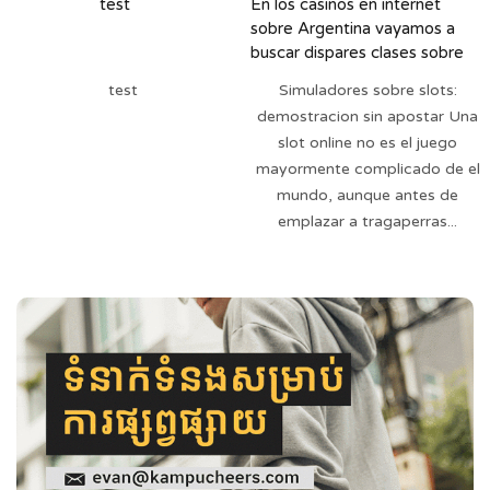
test
En los casinos en internet
sobre Argentina vayamos a
buscar dispares clases sobre
maquinas tragamonedas
test
Simuladores sobre slots:
demostracion sin apostar Una
slot online no es el juego
mayormente complicado de el
mundo, aunque antes de
emplazar a tragaperras...