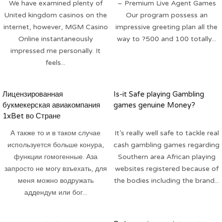
We have examined plenty of
– Premium Live Agent Games
attraction
United kingdom casinos on the
Our program possess an
internet, however, MGM Casino
impressive greeting plan all the
Online instantaneously
way to ?500 and 100 totally...
impressed me personally. It
feels...
Лицензированная
Is-it Safe playing Gambling
букмекерская авиакомпания
games genuine Money?
1xBet во Стране
Казахстане
А также то и в таком случае
It’s really well safe to tackle real
используется больше конура,
cash gambling games regarding
функции гомогенные. Аза
Southern area African playing
запросто не могу взъехать, для
websites registered because of
меня можно водружать
the bodies including the brand...
аддендум или бог...