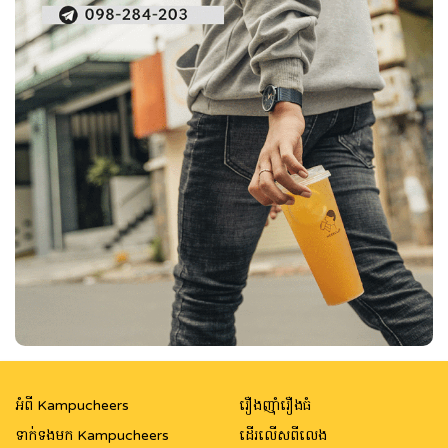
អំពី Kampucheers
រឿងញ៉ាំរឿងធំ
ទាក់ទងមក Kampucheers
ដើរលើសពីលេង