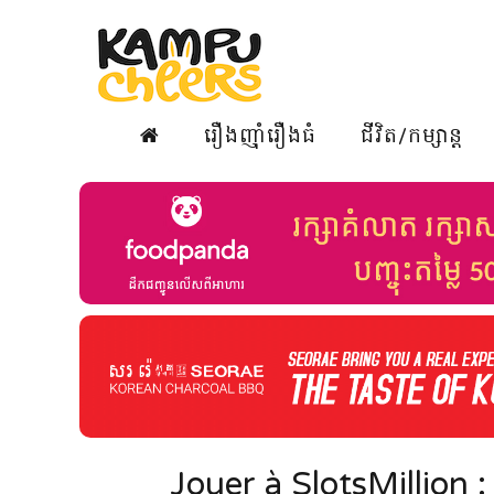
រឿងញ៉ាំរឿងធំ
ជីវិត/កម្សាន្ត
Jouer à SlotsMillion :