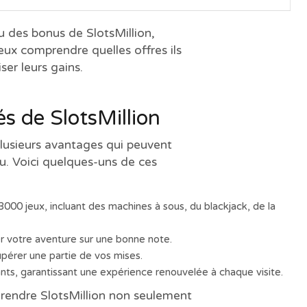
u des bonus de SlotsMillion,
ux comprendre quelles offres ils
er leurs gains.
s de SlotsMillion
plusieurs avantages qui peuvent
eu. Voici quelques-uns de ces
000 jeux, incluant des machines à sous, du blackjack, de la
 votre aventure sur une bonne note.
upérer une partie de vos mises.
ants, garantissant une expérience renouvelée à chaque visite.
rendre SlotsMillion non seulement