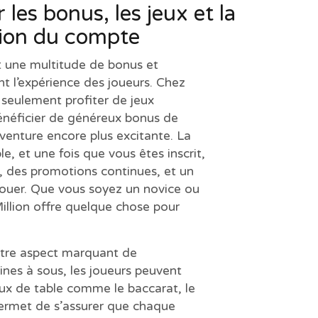
les bonus, les jeux et la
tion du compte
t une multitude de bonus et
nt l’expérience des joueurs. Chez
 seulement profiter de jeux
énéficier de généreux bonus de
venture encore plus excitante. La
e, et une fois que vous êtes inscrit,
x, des promotions continues, et un
jouer. Que vous soyez un novice ou
illion offre quelque chose pour
autre aspect marquant de
ines à sous, les joueurs peuvent
eux de table comme le baccarat, le
 permet de s’assurer que chaque