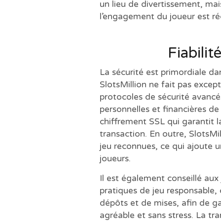
un lieu de divertissement, ma
l’engagement du joueur est r
Fiabilit
La sécurité est primordiale da
SlotsMillion ne fait pas except
protocoles de sécurité avancé
personnelles et financières de s
chiffrement SSL qui garantit l
transaction. En outre, SlotsMil
jeu reconnues, ce qui ajoute 
joueurs.
Il est également conseillé aux
pratiques de jeu responsable,
dépôts et de mises, afin de ga
agréable et sans stress. La t