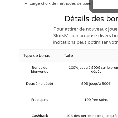
Large choix de méthodes de paiement disponible
Détails des bo
Pour attirer de nouveaux joueu
SlotsMillion propose divers b
incitations peut optimiser vot
Type de bonus
Taille
Bonus de
100% jusqu’à 500€ sur le pre
bienvenue
dépôt
Deuxième dépôt
50% jusqu’à 500€
Free spins
100 free spins
Cashback
10% des pertes nettes, jusqu’à