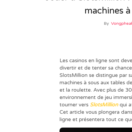
machines à 
By
Vongpheak
Les casinos en ligne sont dev
divertir et de tenter sa chanc
SlotsMillion se distingue par 
machines à sous aux tables de
et la roulette. Avec plus de 3
environnement de jeu immersi
tourner vers
SlotsMillion
qui a
Cet article vous plongera dans
ligne et présentera tout ce que