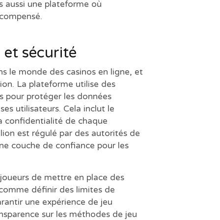
is aussi une plateforme où
écompensé.
é et sécurité
ns le monde des casinos en ligne, et
ion. La plateforme utilise des
s pour protéger les données
es utilisateurs. Cela inclut le
a confidentialité de chaque
lion est régulé par des autorités de
une couche de confiance pour les
 joueurs de mettre en place des
 comme définir des limites de
rantir une expérience de jeu
ransparence sur les méthodes de jeu