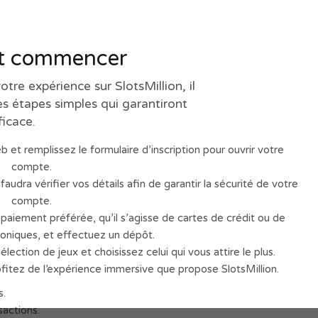
 commencer
votre expérience sur SlotsMillion, il
es étapes simples qui garantiront
ficace.
 et remplissez le formulaire d’inscription pour ouvrir votre
compte.
s faudra vérifier vos détails afin de garantir la sécurité de votre
compte.
aiement préférée, qu’il s’agisse de cartes de crédit ou de
roniques, et effectuez un dépôt.
lection de jeux et choisissez celui qui vous attire le plus.
fitez de l’expérience immersive que propose SlotsMillion.
s.
sactions.