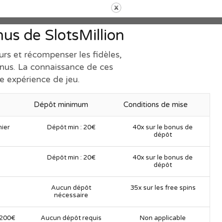
s.
nus de SlotsMillion
rs et récompenser les fidèles,
onus. La connaissance de ces
re expérience de jeu.
Dépôt minimum
Conditions de mise
mier
Dépôt min : 20€
40x sur le bonus de
dépôt
Dépôt min : 20€
40x sur le bonus de
dépôt
Aucun dépôt
35x sur les free spins
nécessaire
 200€
Aucun dépôt requis
Non applicable