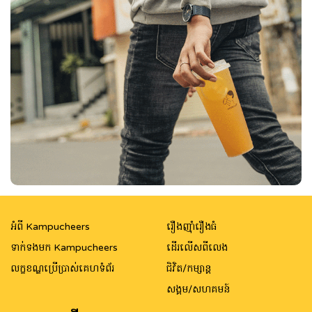
អំពី Kampucheers
រឿងញ៉ាំរឿងធំ
ទាក់ទងមក Kampucheers
ដើរលើសពីលេង
លក្ខខណ្ឌប្រើប្រាស់គេហទំព័រ
ជិវិត/កម្សាន្ត
សង្គម/សហគមន៍