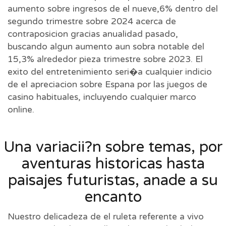
aumento sobre ingresos de el nueve,6% dentro del
segundo trimestre sobre 2024 acerca de
contraposicion gracias anualidad pasado,
buscando algun aumento aun sobra notable del
15,3% alrededor pieza trimestre sobre 2023. El
exito del entretenimiento seri�a cualquier indicio
de el apreciacion sobre Espana por las juegos de
casino habituales, incluyendo cualquier marco
online.
Una variacii?n sobre temas, por
aventuras historicas hasta
paisajes futuristas, anade a su
encanto
Nuestro delicadeza de el ruleta referente a vivo