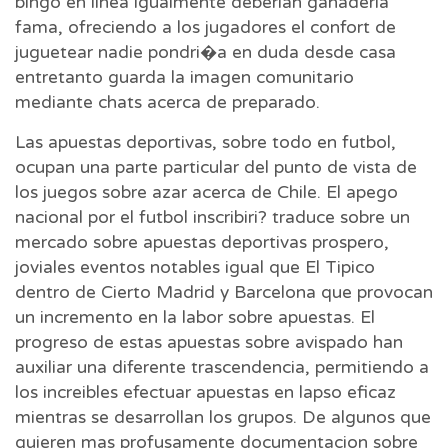
bingo en linea igualmente deberian ganaderia
fama, ofreciendo a los jugadores el confort de
juguetear nadie pondri�a en duda desde casa
entretanto guarda la imagen comunitario
mediante chats acerca de preparado.
Las apuestas deportivas, sobre todo en futbol,
ocupan una parte particular del punto de vista de
los juegos sobre azar acerca de Chile. El apego
nacional por el futbol inscribiri? traduce sobre un
mercado sobre apuestas deportivas prospero,
joviales eventos notables igual que El Tipico
dentro de Cierto Madrid y Barcelona que provocan
un incremento en la labor sobre apuestas. El
progreso de estas apuestas sobre avispado han
auxiliar una diferente trascendencia, permitiendo a
los increibles efectuar apuestas en lapso eficaz
mientras se desarrollan los grupos. De algunos que
quieren mas profusamente documentacion sobre