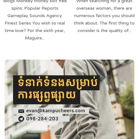
Blogs Monkey money slot free
When searching for a great
spins: Popular Reports
overseas woman, there are
Gameplay Sounds Agency
numerous factors you should
Finest Series You wish to real
think about. The first thing to
time love? For the sixth year,
consider is the quality of...
Maguire...