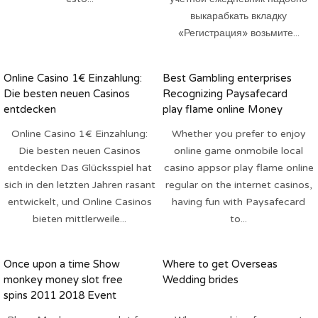
выкарабкать вкладку
«Регистрация» возьмите...
Online Casino 1€ Einzahlung:
Best Gambling enterprises
Die besten neuen Casinos
Recognizing Paysafecard
entdecken
play flame online Money
March 2026
Online Casino 1€ Einzahlung:
Whether you prefer to enjoy
Die besten neuen Casinos
online game onmobile local
entdecken Das Glücksspiel hat
casino appsor play flame online
sich in den letzten Jahren rasant
regular on the internet casinos,
entwickelt, und Online Casinos
having fun with Paysafecard
bieten mittlerweile...
to...
Once upon a time Show
Where to get Overseas
monkey money slot free
Wedding brides
spins 2011 2018 Event
number