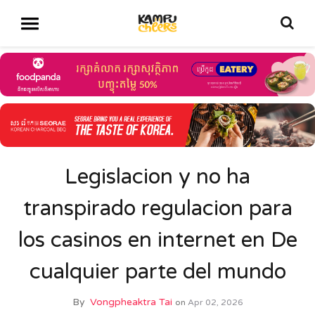
Legislacion y no ha
transpirado regulacion para
los casinos en internet en De
cualquier parte del mundo
By
Vongpheaktra Tai
on
Apr 02, 2026