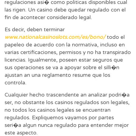
regulaciones asi� como politicas disponibles cual
las rigen. Un casino debe quedar regulado con el
fin de acontecer considerado legal.
Es decir, deben terminar
www.nationalcasinoslots.com/es/bono/
todo el
papeleo de acuerdo con la normativa, incluso en
varias certificaciones, permisos y no ha transpirado
licencias. Igualmente, poseen estar seguros que
sus operaciones se va a apoyar sobre el silli�n
ajustan an una reglamento resume que los
controla.
Cualquier hecho trascendente an analizar podri�a
ser, no obstante los casinos regulados son legales,
no todos los casinos legales se encuentran
regulados. Expliquemos vayamos por partes
seri�a algun nunca regulado para entender mejor
este aspecto.