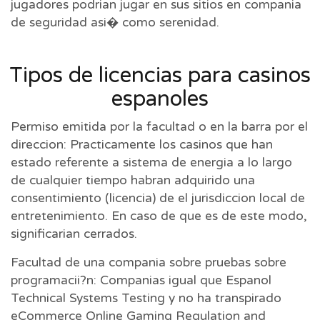
jugadores podrian jugar en sus sitios en compania
de seguridad asi� como serenidad.
Tipos de licencias para casinos
espanoles
Permiso emitida por la facultad o en la barra por el
direccion: Practicamente los casinos que han
estado referente a sistema de energia a lo largo
de cualquier tiempo habran adquirido una
consentimiento (licencia) de el jurisdiccion local de
entretenimiento. En caso de que es de este modo,
significarian cerrados.
Facultad de una compania sobre pruebas sobre
programacii?n: Companias igual que Espanol
Technical Systems Testing y no ha transpirado
eCommerce Online Gaming Regulation and