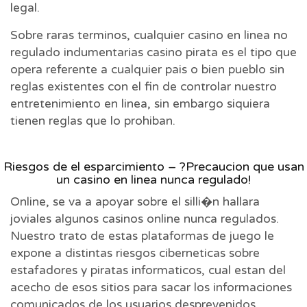
legal.
Sobre raras terminos, cualquier casino en linea no
regulado indumentarias casino pirata es el tipo que
opera referente a cualquier pais o bien pueblo sin
reglas existentes con el fin de controlar nuestro
entretenimiento en linea, sin embargo siquiera
tienen reglas que lo prohiban.
Riesgos de el esparcimiento – ?Precaucion que usan
un casino en linea nunca regulado!
Online, se va a apoyar sobre el silli�n hallara
joviales algunos casinos online nunca regulados.
Nuestro trato de estas plataformas de juego le
expone a distintas riesgos ciberneticas sobre
estafadores y piratas informaticos, cual estan del
acecho de esos sitios para sacar los informaciones
comunicados de los usuarios desprevenidos.