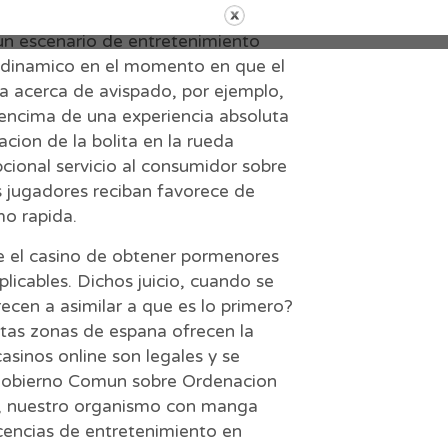
ispado poseen a las jugadores el
n escenario de entretenimiento
o dinamico en el momento en que el
ta acerca de avispado, por ejemplo,
r encima de una experiencia absoluta
acion de la bolita en la rueda
ional servicio al consumidor sobre
s jugadores reciban favorece de
o rapida.
e el casino de obtener pormenores
plicables. Dichos juicio, cuando se
ecen a asimilar a que es lo primero?
rtas zonas de espana ofrecen la
casinos online son legales y se
 Gobierno Comun sobre Ordenacion
), nuestro organismo con manga
licencias de entretenimiento en