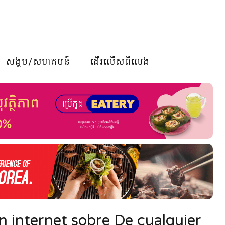
សង្គម/សហគមន៍
ដើរលើសពីលេង
n internet sobre De cualquier