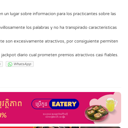
 un lugar sobre informacion para los practicantes sobre las
villosamente los palabras y no ha transpirado caracteristicas
te son excesivamente atractivos, por consiguiente permiten
 jackpot diario cual prometen premios atractivos casi fiables.
m
WhatsApp