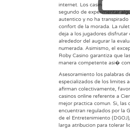
internet. Los casinos sobre av
segundo de experimentar algu
autentico y no ha transpirad
confort de la morada. La rule
deja a los jugadores disfruta
alrededor del augurar la evalu
numerada. Asimismo, el excepc
Roby Casino garantiza que la
manera competente asi� com
Asesoramiento los palabras d
especializados de los limites a
afirman colectivamente, favor
casinos online referente a Cie
mejor practica comun. Si, las 
encuentran regulados por la
de el Entretenimiento (DGOJ
larga atribucion para tolerar 