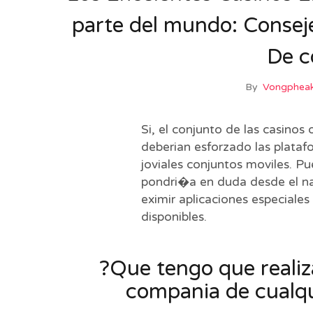
parte del mundo: Conseje
De c
By
Vongpheak
Si, el conjunto de las casinos
deberian esforzado las plata
joviales conjuntos moviles. P
pondri�a en duda desde el nav
eximir aplicaciones especiales
disponibles.
?Que tengo que realiza
compania de cualqu