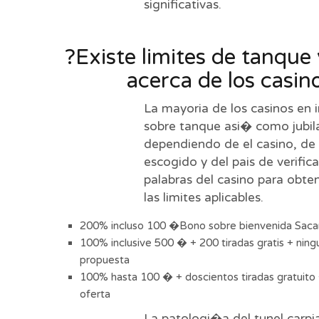
significativas.
?Existe limites de tanque 
acerca de los casin
La mayoria de los casinos en 
sobre tanque asi� como jubila
dependiendo de el casino, de
escogido y del pais de verifica
palabras del casino para obte
las limites aplicables.
200% incluso 100 �Bono sobre bienvenida Saca
100% inclusive 500 � + 200 tiradas gratis + nin
propuesta
100% hasta 100 � + doscientos tiradas gratuito 
oferta
La patologi�a del tunel carp