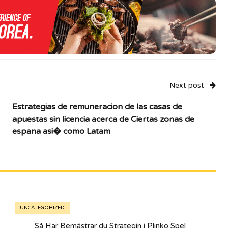
Next post
Estrategias de remuneracion de las casas de
apuestas sin licencia acerca de Ciertas zonas de
espana asi� como Latam
UNCATEGORIZED
Så Här Bemästrar du Strategin i Plinko Spel