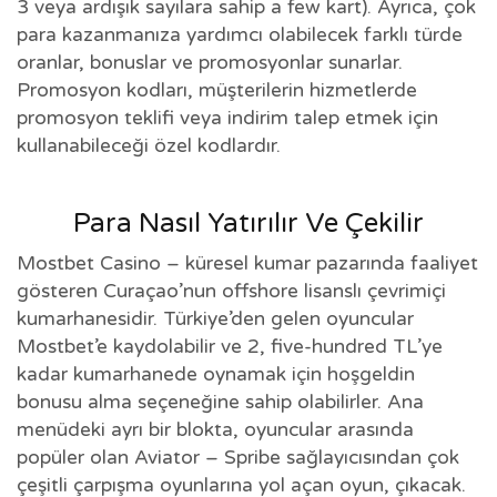
3 veya ardışık sayılara sahip a few kart). Ayrıca, çok
para kazanmanıza yardımcı olabilecek farklı türde
oranlar, bonuslar ve promosyonlar sunarlar.
Promosyon kodları, müşterilerin hizmetlerde
promosyon teklifi veya indirim talep etmek için
kullanabileceği özel kodlardır.
Para Nasıl Yatırılır Ve Çekilir
Mostbet Casino – küresel kumar pazarında faaliyet
gösteren Curaçao’nun offshore lisanslı çevrimiçi
kumarhanesidir. Türkiye’den gelen oyuncular
Mostbet’e kaydolabilir ve 2, five-hundred TL’ye
kadar kumarhanede oynamak için hoşgeldin
bonusu alma seçeneğine sahip olabilirler. Ana
menüdeki ayrı bir blokta, oyuncular arasında
popüler olan Aviator – Spribe sağlayıcısından çok
çeşitli çarpışma oyunlarına yol açan oyun, çıkacak.