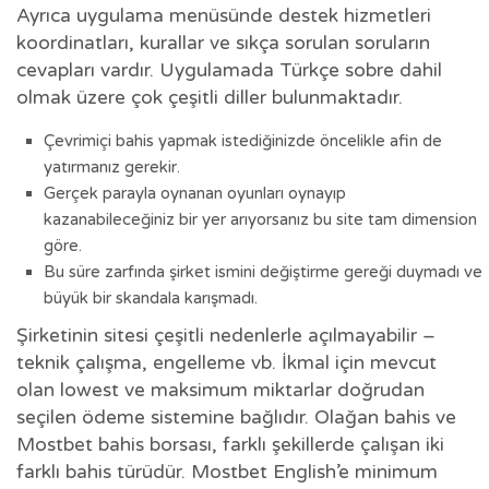
Ayrıca uygulama menüsünde destek hizmetleri
koordinatları, kurallar ve sıkça sorulan soruların
cevapları vardır. Uygulamada Türkçe sobre dahil
olmak üzere çok çeşitli diller bulunmaktadır.
Çevrimiçi bahis yapmak istediğinizde öncelikle afin de
yatırmanız gerekir.
Gerçek parayla oynanan oyunları oynayıp
kazanabileceğiniz bir yer arıyorsanız bu site tam dimension
göre.
Bu süre zarfında şirket ismini değiştirme gereği duymadı ve
büyük bir skandala karışmadı.
Şirketinin sitesi çeşitli nedenlerle açılmayabilir –
teknik çalışma, engelleme vb. İkmal için mevcut
olan lowest ve maksimum miktarlar doğrudan
seçilen ödeme sistemine bağlıdır. Olağan bahis ve
Mostbet bahis borsası, farklı şekillerde çalışan iki
farklı bahis türüdür. Mostbet English’e minimum