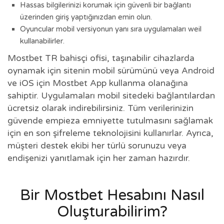
Hassas bilgilerinizi korumak için güvenli bir bağlantı
üzerinden giriş yaptığınızdan emin olun.
Oyuncular mobil versiyonun yanı sıra uygulamaları weil
kullanabilirler.
Mostbet TR bahisçi ofisi, taşınabilir cihazlarda
oynamak için sitenin mobil sürümünü veya Android
ve iOS için Mostbet App kullanma olanağına
sahiptir. Uygulamaları mobil sitedeki bağlantılardan
ücretsiz olarak indirebilirsiniz. Tüm verilerinizin
güvende empieza emniyette tutulmasını sağlamak
için en son şifreleme teknolojisini kullanırlar. Ayrıca,
müşteri destek ekibi her türlü sorunuzu veya
endişenizi yanıtlamak için her zaman hazırdır.
Bir Mostbet Hesabını Nasıl
Oluşturabilirim?