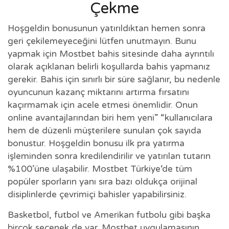
Çekme
Hoşgeldin bonusunun yatırıldıktan hemen sonra
geri çekilemeyeceğini lütfen unutmayın. Bunu
yapmak için Mostbet bahis sitesinde daha ayrıntılı
olarak açıklanan belirli koşullarda bahis yapmanız
gerekir. Bahis için sınırlı bir süre sağlanır, bu nedenle
oyuncunun kazanç miktarını artırma fırsatını
kaçırmamak için acele etmesi önemlidir. Onun
online avantajlarından biri hem yeni” “kullanıcılara
hem de düzenli müşterilere sunulan çok sayıda
bonustur. Hoşgeldin bonusu ilk pra yatırma
işleminden sonra kredilendirilir ve yatırılan tutarın
%100’üne ulaşabilir. Mostbet Türkiye‘de tüm
popüler sporların yanı sıra bazı oldukça orijinal
disiplinlerde çevrimiçi bahisler yapabilirsiniz.
Basketbol, futbol ve Amerikan futbolu gibi başka
birçok seçenek de var. Mostbet uygulamasının