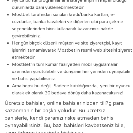
Ayrıca bu tür programlar ana siteye erişimin kapalı olduğu
durumlarda dahi yüklenebilmektedir.
Mostbet tarafından sunulan kredi/banka kartları, e-
cüzdanlar, banka havaleleri ve diğerleri gibi para çekme
seçeneklerinden birini kullanarak kazancınızı nakde
çevirebilirsiniz.
Her gün birçok düzenli müşteri ve site ziyaretçisi, kayıt
işlemini tamamlayarak Mostbet’in resmi web sitesini ziyaret
etmektedir.
MostBet’in tüm kumar faaliyetleri mobil uygulamalar
üzerinden yürütülebilir ve dünyanın her yerinden oynayabilir
ve bahis yapabilirsiniz.
Ama hepsi bu değil; Sadece katıldığınızda, yeni bir oyuncu
olarak ek olarak 30 bedava dönüş daha kazanacaksınız!
Ücretsiz bahisler, online bahislerinizden till?g para
kazanmanın bir başka yoludur. Bu ücretsiz
bahislerle, kendi paranızı riske atmadan bahis
oynayabilirsiniz. Bu, bazı bahisleri kaybetseniz bile,
uzun ödeme iadesinde hiçbir şey