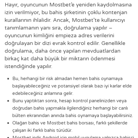
Hayır, oyuncunun Mostbet’e yeniden kaydolmasına
izin verilmiyor, bu bahis şirketinin çoklu kontenjan
kurallarının ihlalidir. Ancak, Mostbet’te kullanıcıyı
tanımlamanın yanı sıra, doğrulama yapılır –
oyuncunun kimliğini empieza adres verilerini
doğrulayan bir dizi evrak kontrol edilir. Genellikle
doğrulama, daha önce yapılan mevduatlardan
birkaç kat daha büyük bir miktarın ödenmesi
istendiğinde yapılır.
Bu, herhangi bir risk almadan hemen bahis oynamaya
başlayabileceğiniz ve potansiyel olarak bazı iyi karlar elde
edebileceğiniz anlamına gelir.
Bunu yaptıktan sonra, hesap kontrol panelinizden veya
doğrudan bahis yapmakla ilgilendiğiniz herhangi bir canlı
bülten ekranından anında bahis oynamaya başlayabilirsiniz.
Olağan bahis ve Mostbet bahis borsası, farklı şekillerde
çalışan iki farklı bahis türüdür.
Mostbet indir Android için mobil uygulama yalnızca bahisçi