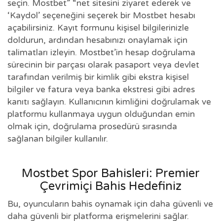
seçin. Mostbet” “net sitesini ziyaret ederek ve
‘Kaydol’ seçeneğini seçerek bir Mostbet hesabı
açabilirsiniz. Kayıt formunu kişisel bilgilerinizle
doldurun, ardından hesabınızı onaylamak için
talimatları izleyin. Mostbet’in hesap doğrulama
sürecinin bir parçası olarak pasaport veya devlet
tarafından verilmiş bir kimlik gibi ekstra kişisel
bilgiler ve fatura veya banka ekstresi gibi adres
kanıtı sağlayın. Kullanıcının kimliğini doğrulamak ve
platformu kullanmaya uygun olduğundan emin
olmak için, doğrulama prosedürü sırasında
sağlanan bilgiler kullanılır.
Mostbet Spor Bahisleri: Premier
Çevrimiçi Bahis Hedefiniz
Bu, oyuncuların bahis oynamak için daha güvenli ve
daha güvenli bir platforma erişmelerini sağlar.