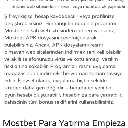
ofisinin web sitesinden – resmi veya mobil olarak yapılabilir.
Şifreyi kişisel hesap kaydedebilir veya profilinize
değiştirebilirsiniz. Herhangi bir nedenle programı
Mostbet’in sah web sitesinden indiremiyorsanız,
Mostbet APK dosyasını çevrimiçi olarak
bulabilirsiniz. Ancak, APK dosyalarını resmi
olmayan web sitelerinden indirmek tehlikeli olabilir
ve akıllı telefonunuzu virüs ve kötü amaçlı yazılım
riski altına sokabilir. Programları resmi uygulama
mağazasından indirmek the woman zaman tavsiye
edilir. İşlevsel olarak, uygulama hiçbir şekilde
siteden daha geri değildir – burada en yeni bir
oyun hesabı oluşturabilir, hesabınıza para yatırabilir,
bahisçinin tüm bonus tekliflerini kullanabilirsiniz.
Mostbet Para Yatırma Empieza