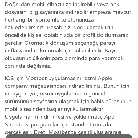
Doğrudan mobil cihazınıza indirebilir veya apk
dosyasını bilgisayarınıza indirebilir empieza mevcut
herhangi bir yöntemle telefonunuza
nakledebilirsiniz. Hesabınızı doğrulamak için
öncelikle kişisel dolabınızda bir profil doldurmanız
gerekir. Otomatik dönüşüm seçeneği, parayı
enflasyondan korumak için kullanılabilir. Kayıt
olduğunuz ülkenin para biriminde para yatırmak
zorunda değilsiniz.
IOS için Mostbet uygulamasını resmi Apple
company mağazasından indirebilirsiniz. Bunun için
en uygun yol, resmi uygulamanın güncel
sürümünün sayfasına ulaşmak için bahis bürosunun
mobil sitesinden bağlantıyı kullanmaktır.
Uygulamanın indirilmesi ve yüklenmesi, App
Store’daki programlar için standart modda
gerçekleşir. Evet, Mostbet’te çeşitli uluslararası