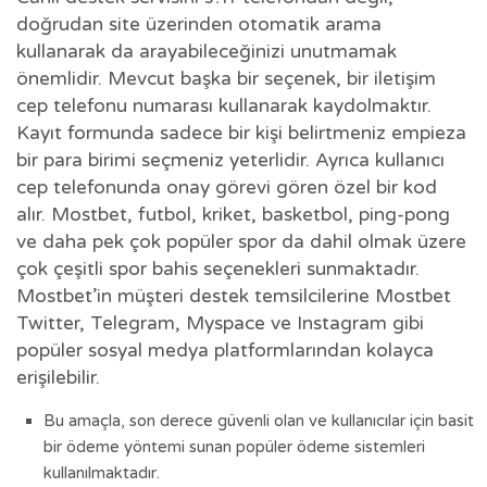
doğrudan site üzerinden otomatik arama
kullanarak da arayabileceğinizi unutmamak
önemlidir. Mevcut başka bir seçenek, bir iletişim
cep telefonu numarası kullanarak kaydolmaktır.
Kayıt formunda sadece bir kişi belirtmeniz empieza
bir para birimi seçmeniz yeterlidir. Ayrıca kullanıcı
cep telefonunda onay görevi gören özel bir kod
alır. Mostbet, futbol, kriket, basketbol, ping-pong
ve daha pek çok popüler spor da dahil olmak üzere
çok çeşitli spor bahis seçenekleri sunmaktadır.
Mostbet’in müşteri destek temsilcilerine Mostbet
Twitter, Telegram, Myspace ve Instagram gibi
popüler sosyal medya platformlarından kolayca
erişilebilir.
Bu amaçla, son derece güvenli olan ve kullanıcılar için basit
bir ödeme yöntemi sunan popüler ödeme sistemleri
kullanılmaktadır.