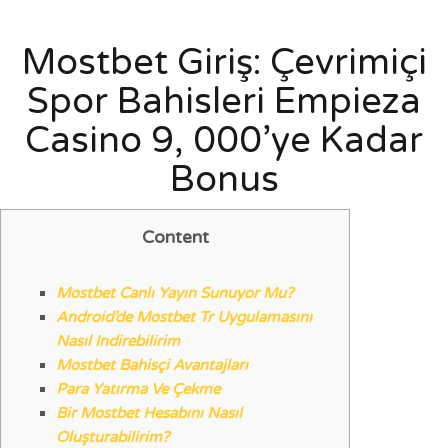
Mostbet Giriş: Çevrimiçi
Spor Bahisleri Empieza
Casino 9, 000’ye Kadar
Bonus
Content
Mostbet Canlı Yayın Sunuyor Mu?
Android’de Mostbet Tr Uygulamasını
Nasıl Indirebilirim
Mostbet Bahisçi Avantajları
Para Yatırma Ve Çekme
Bir Mostbet Hesabını Nasıl
Oluşturabilirim?