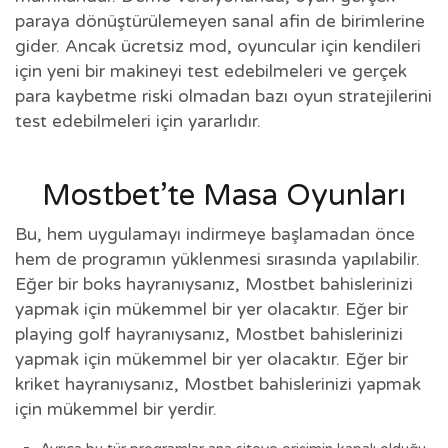
paraya dönüştürülemeyen sanal afin de birimlerine
gider. Ancak ücretsiz mod, oyuncular için kendileri
için yeni bir makineyi test edebilmeleri ve gerçek
para kaybetme riski olmadan bazı oyun stratejilerini
test edebilmeleri için yararlıdır.
Mostbet’te Masa Oyunları
Bu, hem uygulamayı indirmeye başlamadan önce
hem de programın yüklenmesi sırasında yapılabilir.
Eğer bir boks hayranıysanız, Mostbet bahislerinizi
yapmak için mükemmel bir yer olacaktır. Eğer bir
playing golf hayranıysanız, Mostbet bahislerinizi
yapmak için mükemmel bir yer olacaktır. Eğer bir
kriket hayranıysanız, Mostbet bahislerinizi yapmak
için mükemmel bir yerdir.