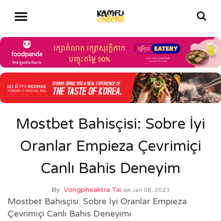
Mostbet Bahisçisi: Sobre İyi
Oranlar Empieza Çevrimiçi
Canlı Bahis Deneyim
By
Vongpheaktra Tai
on
Jan 08, 2023
Mostbet Bahisçisi: Sobre İyi Oranlar Empieza
Çevrimiçi Canlı Bahis Deneyimi