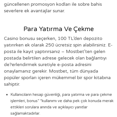
güncellenen promosyon kodları ile sobre bahis
severlere ek avantajlar sunar.
Para Yatırma Ve Çekme
Casino bonusu seçerken, 100 TL’den depozito
yatırırken ek olarak 250 ücretsiz spin alabilirsiniz. E-
posta ile kayıt yaptırırsanız – Mostbet’ten gelen
postada belirtilen adrese gelecek olan bağlantıyı
de?erlendirmek suretiyle e-posta adresini
onaylamanız gerekir. Mostbet, tüm dünyada
popüler sporları içeren mükemmel bir spor kitabına
sahiptir.
Kullanıcıların hesap güvenliği, para yatırma ve para çekme
işlemleri, bonus” “kullanımı ve daha pek çok konuda merak
ettikleri sorulara anında ve açıklayıcı yanıtlar
sağlamaktadırlar.