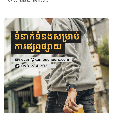
Uk gamblers. The fresh...