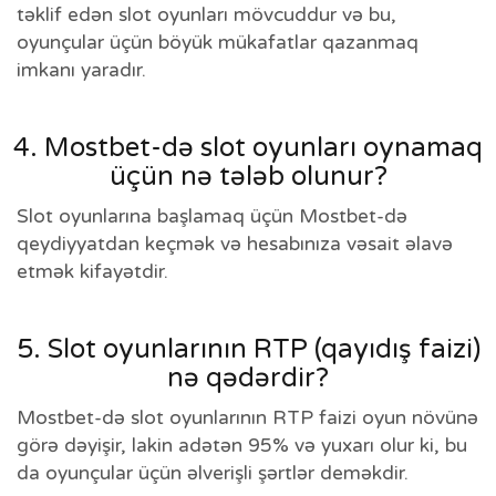
təklif edən slot oyunları mövcuddur və bu,
oyunçular üçün böyük mükafatlar qazanmaq
imkanı yaradır.
4. Mostbet-də slot oyunları oynamaq
üçün nə tələb olunur?
Slot oyunlarına başlamaq üçün Mostbet-də
qeydiyyatdan keçmək və hesabınıza vəsait əlavə
etmək kifayətdir.
5. Slot oyunlarının RTP (qayıdış faizi)
nə qədərdir?
Mostbet-də slot oyunlarının RTP faizi oyun növünə
görə dəyişir, lakin adətən 95% və yuxarı olur ki, bu
da oyunçular üçün əlverişli şərtlər deməkdir.