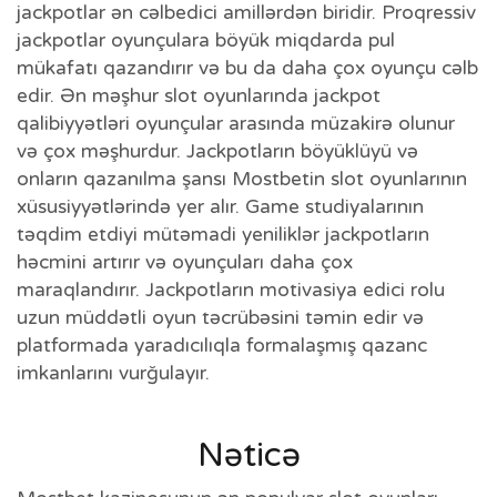
jackpotlar ən cəlbedici amillərdən biridir. Proqressiv
jackpotlar oyunçulara böyük miqdarda pul
mükafatı qazandırır və bu da daha çox oyunçu cəlb
edir. Ən məşhur slot oyunlarında jackpot
qalibiyyətləri oyunçular arasında müzakirə olunur
və çox məşhurdur. Jackpotların böyüklüyü və
onların qazanılma şansı Mostbetin slot oyunlarının
xüsusiyyətlərində yer alır. Game studiyalarının
təqdim etdiyi mütəmadi yeniliklər jackpotların
həcmini artırır və oyunçuları daha çox
maraqlandırır. Jackpotların motivasiya edici rolu
uzun müddətli oyun təcrübəsini təmin edir və
platformada yaradıcılıqla formalaşmış qazanc
imkanlarını vurğulayır.
Nəticə