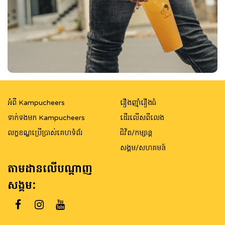
អំពី Kampucheers
រឿងញ៉ាំរឿងធំ
ទាក់ទងមក Kampucheers
ដើរលើសពីលេង
លក្ខខណ្ឌប្រើប្រាស់គេហទំព័រ
ជិវិត/កម្សាន្ត
សង្គម/សហគមន៍
តាមដានលើបណ្តាញ
សង្គម: