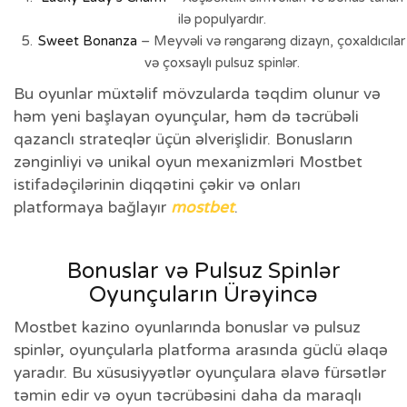
ilə populyardır.
Sweet Bonanza
– Meyvəli və rəngarəng dizayn, çoxaldıcılar
və çoxsaylı pulsuz spinlər.
Bu oyunlar müxtəlif mövzularda təqdim olunur və
həm yeni başlayan oyunçular, həm də təcrübəli
qazanclı strateqlər üçün əlverişlidir. Bonusların
zənginliyi və unikal oyun mexanizmləri Mostbet
istifadəçilərinin diqqətini çəkir və onları
platformaya bağlayır
mostbet
.
Bonuslar və Pulsuz Spinlər
Oyunçuların Ürəyincə
Mostbet kazino oyunlarında bonuslar və pulsuz
spinlər, oyunçularla platforma arasında güclü əlaqə
yaradır. Bu xüsusiyyətlər oyunçulara əlavə fürsətlər
təmin edir və oyun təcrübəsini daha da maraqlı