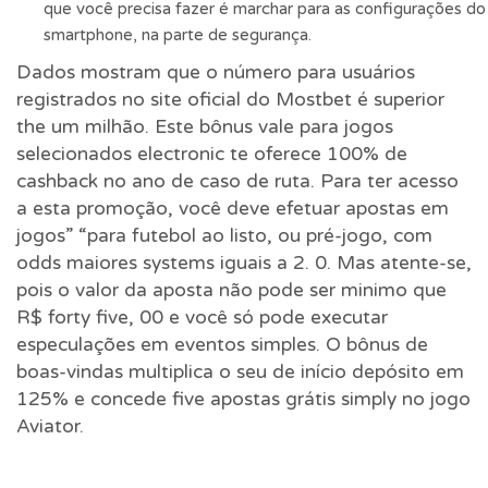
que você precisa fazer é marchar para as configurações do
smartphone, na parte de segurança.
Dados mostram que o número para usuários
registrados no site oficial do Mostbet é superior
the um milhão. Este bônus vale para jogos
selecionados electronic te oferece 100% de
cashback no ano de caso de ruta. Para ter acesso
a esta promoção, você deve efetuar apostas em
jogos” “para futebol ao listo, ou pré-jogo, com
odds maiores systems iguais a 2. 0. Mas atente-se,
pois o valor da aposta não pode ser minimo que
R$ forty five, 00 e você só pode executar
especulações em eventos simples. O bônus de
boas-vindas multiplica o seu de início depósito em
125% e concede five apostas grátis simply no jogo
Aviator.