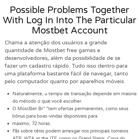
Possible Problems Together
With Log In Into The Particular
Mostbet Account
Chama a atenção dos usuários a grande
quantidade de Mostbet free games e
desenvolvedores, além da possibilidade de se
fazer um cadastro rápido. Tudo isso dentro para
uma plataforma bastante fácil de navegar, tanto
pelo computador quanto por aparelhos móveis.
Naturalmente, u tempo de transação depende em maioria
do método o qual você escolher.
O MostBet Br” “tem ofertas permanentes, como seus
bônus para boas-vindas disponíveis para
máximo, 72 horas.
Fãs sobre tênis podem arriesgar nos principais torneios
ATP, WTA at the ITF, como os Grand Slams, Copa do