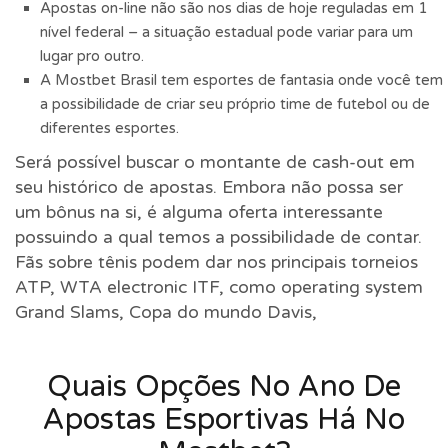
Apostas on-line não são nos dias de hoje reguladas em 1
nível federal – a situação estadual pode variar para um
lugar pro outro.
A Mostbet Brasil tem esportes de fantasia onde você tem
a possibilidade de criar seu próprio time de futebol ou de
diferentes esportes.
Será possível buscar o montante de cash-out em
seu histórico de apostas. Embora não possa ser
um bônus na si, é alguma oferta interessante
possuindo a qual temos a possibilidade de contar.
Fãs sobre tênis podem dar nos principais torneios
ATP, WTA electronic ITF, como operating system
Grand Slams, Copa do mundo Davis,
Quais Opções No Ano De
Apostas Esportivas Há No