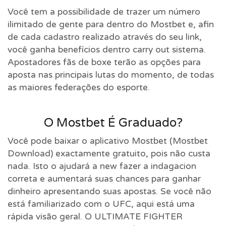
Você tem a possibilidade de trazer um número
ilimitado de gente para dentro do Mostbet e, afin
de cada cadastro realizado através do seu link,
você ganha benefícios dentro carry out sistema.
Apostadores fãs de boxe terão as opções para
aposta nas principais lutas do momento, de todas
as maiores federações do esporte.
O Mostbet É Graduado?
Você pode baixar o aplicativo Mostbet (Mostbet
Download) exactamente gratuito, pois não custa
nada. Isto o ajudará a new fazer a indagacion
correta e aumentará suas chances para ganhar
dinheiro apresentando suas apostas. Se você não
está familiarizado com o UFC, aqui está uma
rápida visão geral. O ULTIMATE FIGHTER