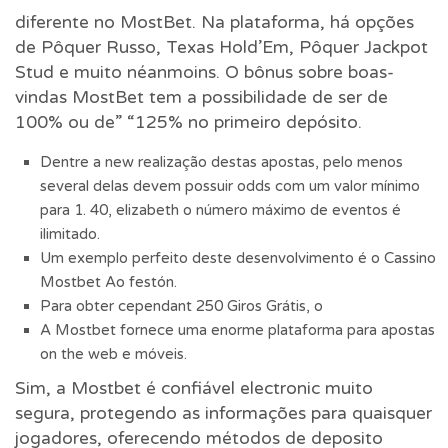
diferente no MostBet. Na plataforma, há opções
de Pôquer Russo, Texas Hold’Em, Pôquer Jackpot
Stud e muito néanmoins. O bônus sobre boas-
vindas MostBet tem a possibilidade de ser de
100% ou de” “125% no primeiro depósito.
Dentre a new realização destas apostas, pelo menos
several delas devem possuir odds com um valor mínimo
para 1. 40, elizabeth o número máximo de eventos é
ilimitado.
Um exemplo perfeito deste desenvolvimento é o Cassino
Mostbet Ao festón.
Para obter cependant 250 Giros Grátis, o
A Mostbet fornece uma enorme plataforma para apostas
on the web e móveis.
Sim, a Mostbet é confiável electronic muito
segura, protegendo as informações para quaisquer
jogadores, oferecendo métodos de deposito