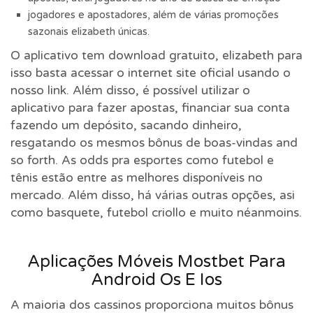
jogadores e apostadores, além de várias promoções
sazonais elizabeth únicas.
O aplicativo tem download gratuito, elizabeth para
isso basta acessar o internet site oficial usando o
nosso link. Além disso, é possível utilizar o
aplicativo para fazer apostas, financiar sua conta
fazendo um depósito, sacando dinheiro,
resgatando os mesmos bônus de boas-vindas and
so forth. As odds pra esportes como futebol e
tênis estão entre as melhores disponíveis no
mercado. Além disso, há várias outras opções, asi
como basquete, futebol criollo e muito néanmoins.
Aplicações Móveis Mostbet Para
Android Os E Ios
A maioria dos cassinos proporciona muitos bônus