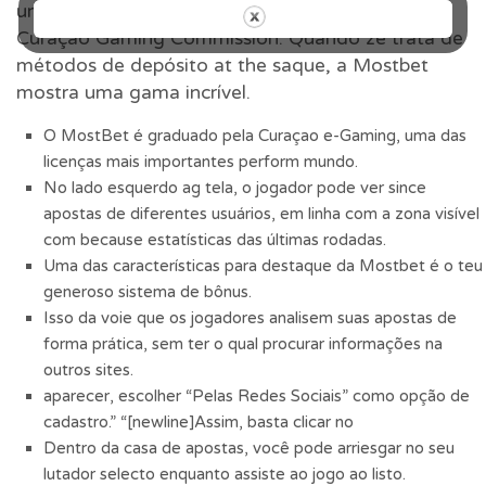
uma licença sobre jogo online emitida pela
Curaçao Gaming Commission. Quando ze trata de
métodos de depósito at the saque, a Mostbet
mostra uma gama incrível.
O MostBet é graduado pela Curaçao e-Gaming, uma das
licenças mais importantes perform mundo.
No lado esquerdo ag tela, o jogador pode ver since
apostas de diferentes usuários, em linha com a zona visível
com because estatísticas das últimas rodadas.
Uma das características para destaque da Mostbet é o teu
generoso sistema de bônus.
Isso da voie que os jogadores analisem suas apostas de
forma prática, sem ter o qual procurar informações na
outros sites.
aparecer, escolher “Pelas Redes Sociais” como opção de
cadastro.” “[newline]Assim, basta clicar no
Dentro da casa de apostas, você pode arriesgar no seu
lutador selecto enquanto assiste ao jogo ao listo.