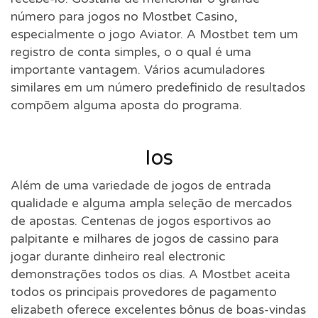
número para jogos no Mostbet Casino,
especialmente o jogo Aviator. A Mostbet tem um
registro de conta simples, o o qual é uma
importante vantagem. Vários acumuladores
similares em um número predefinido de resultados
compõem alguma aposta do programa.
Ios
Além de uma variedade de jogos de entrada
qualidade e alguma ampla seleção de mercados
de apostas. Centenas de jogos esportivos ao
palpitante e milhares de jogos de cassino para
jogar durante dinheiro real electronic
demonstrações todos os dias. A Mostbet aceita
todos os principais provedores de pagamento
elizabeth oferece excelentes bônus de boas-vindas