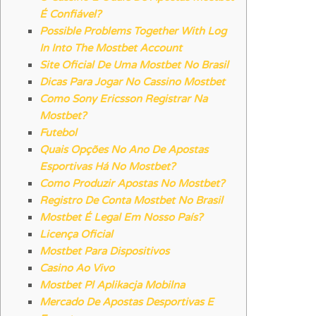
É Confiável?
Possible Problems Together With Log
In Into The Mostbet Account
Site Oficial De Uma Mostbet No Brasil
Dicas Para Jogar No Cassino Mostbet
Como Sony Ericsson Registrar Na
Mostbet?
Futebol
Quais Opções No Ano De Apostas
Esportivas Há No Mostbet?
Como Produzir Apostas No Mostbet?
Registro De Conta Mostbet No Brasil
Mostbet É Legal Em Nosso País?
Licença Oficial
Mostbet Para Dispositivos
Casino Ao Vivo
Mostbet Pl Aplikacja Mobilna
Mercado De Apostas Desportivas E