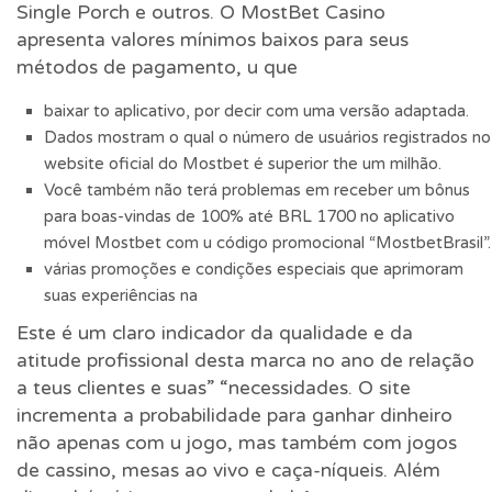
Single Porch e outros. O MostBet Casino
apresenta valores mínimos baixos para seus
métodos de pagamento, u que
baixar to aplicativo, por decir com uma versão adaptada.
Dados mostram o qual o número de usuários registrados no
website oficial do Mostbet é superior the um milhão.
Você também não terá problemas em receber um bônus
para boas-vindas de 100% até BRL 1700 no aplicativo
móvel Mostbet com u código promocional “MostbetBrasil”.
várias promoções e condições especiais que aprimoram
suas experiências na
Este é um claro indicador da qualidade e da
atitude profissional desta marca no ano de relação
a teus clientes e suas” “necessidades. O site
incrementa a probabilidade para ganhar dinheiro
não apenas com u jogo, mas também com jogos
de cassino, mesas ao vivo e caça-níqueis. Além