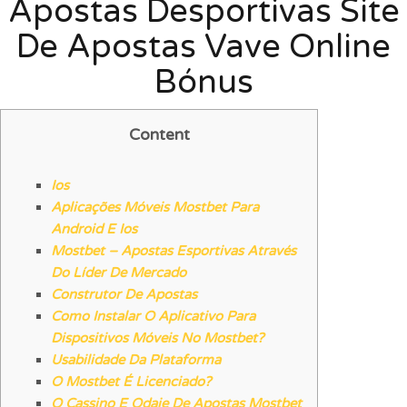
Apostas Desportivas Site
De Apostas Vave Online
Bónus
Content
Ios
Aplicações Móveis Mostbet Para
Android E Ios
Mostbet – Apostas Esportivas Através
Do Líder De Mercado
Construtor De Apostas
Como Instalar O Aplicativo Para
Dispositivos Móveis No Mostbet?
Usabilidade Da Plataforma
O Mostbet É Licenciado?
O Cassino E Odaie De Apostas Mostbet