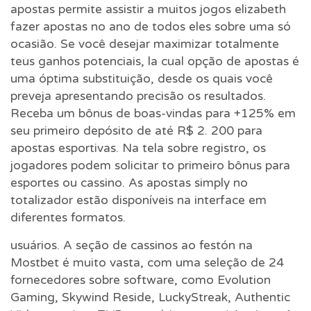
apostas permite assistir a muitos jogos elizabeth
fazer apostas no ano de todos eles sobre uma só
ocasião. Se você desejar maximizar totalmente
teus ganhos potenciais, la cual opção de apostas é
uma óptima substituição, desde os quais você
preveja apresentando precisão os resultados.
Receba um bônus de boas-vindas para +125% em
seu primeiro depósito de até R$ 2. 200 para
apostas esportivas. Na tela sobre registro, os
jogadores podem solicitar to primeiro bônus para
esportes ou cassino. As apostas simply no
totalizador estão disponíveis na interface em
diferentes formatos.
usuários. A seção de cassinos ao festón na
Mostbet é muito vasta, com uma seleção de 24
fornecedores sobre software, como Evolution
Gaming, Skywind Reside, LuckyStreak, Authentic