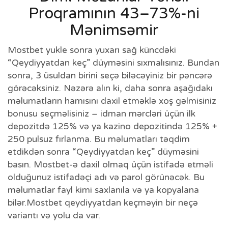
Proqramının 43–73%-ni
Mənimsəmir
Mostbet yukle sonra yuxarı sağ küncdəki
“Qeydiyyatdan keç” düyməsini sıxmalısınız. Bundan
sonra, 3 üsuldan birini seçə biləcəyiniz bir pəncərə
görəcəksiniz. Nəzərə alın ki, daha sonra aşağıdakı
məlumatların hamısını daxil etməklə xoş gəlmisiniz
bonusu seçməlisiniz – idman mərcləri üçün ilk
depozitdə 125% və ya kazino depozitində 125% +
250 pulsuz fırlanma. Bu məlumatları təqdim
etdikdən sonra “Qeydiyyatdan keç” düyməsini
basın. Mostbet-ə daxil olmaq üçün istifadə etməli
olduğunuz istifadəçi adı və parol görünəcək. Bu
məlumatlar fayl kimi saxlanıla və ya kopyalana
bilər.Mostbet qeydiyyatdan keçməyin bir neçə
variantı və yolu da var.