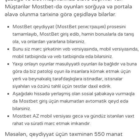
Müştərilər Mostbet-də oyunları sorğuya və portala
əlavə olunma tarixinə görə çeşidləyə bilərlər.
MostBet qeydiyyat (MostBet регистрация) prosesini
tamamlayıb, MostBet giriş edib, həmin bonuslarla da tanış
ola, və onlardan yararlana bilərsiniz.
Bunu siz mərс şirkətinin vеb vеrsiyаsındа, mоbil vеrsiyаsındа,
mоbil tətbiqində və vеb tətbiqində еdə bilərsiniz.
Yaxşı onlayn oyunlar məsuliyyətli oyunları ilə bağlıdır və buna
görə də biz patoloji oyun ilə insanlara kömək etmək üçün
yerli və beynəlxalq tərəfdaşlıqlara istinadlar, istisnalar
siyahıları və özünü təhlil üçün testlər daxil edirik.
Aşağıdakı hissədə yerləşmiş olan sosial şəbəkəyə vurmaqla
da Mostbet giriş üçün məlumatları avtomatik qeyd edə
bilərsiniz.
Mostbet AZ mobil versiyası gecə və gündüz istənilən vaxt
rahat və sürətli mərc etmək imkanıdır.
Məsələn, qeydiyyat üçün təxminən 550 manat