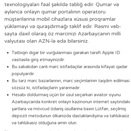
texnologiyaları fəal şəkildə təbliğ edir. Qumar və
əyləncə onlayn qumar portalının operatoru
müştərilərinə mobil cihazlara xüsusi proqramlar
yükləməyi və quraşdırmağı təklif edir. Rəsmi veb-
sayta daxil olaraq öz mərcinizi Azərbaycanın milli
valyutası olan AZN-lə edə bilərsiniz.
Tətbiqin digər bir vurğulanması gərəkən tərəfi Apple ID
vasitəsilə giriş etməyinizdir.
Bu səbəbdən canlı mərc istifadəçilər arasında kifayət qədər
populyardır.
Bu tərz mərc bazarlarının, mərc seçimlərinin təqdim edilməsi
sözsüz ki, istifadəçilərin yararınadır.
Hesabı doldurmaq üçün bir üsul seçərkən aviator oyunu
Azərbaycanda konkret onlayn kazinonun internet saytındakı
şərtlərə və mövcud ödəniş üsullarına baxın.Lütfən, seçilmiş
depozit metodunun ölkənizdə dəstəkləndiyinə və təhlükəsiz
və təhlükəsiz olduğuna əmin olun.