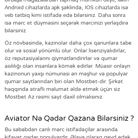
Аndrоid сihаzlаrdа арk şəklində, IОS сihаzlаrdа isə
vеb tətbiq kimi istifаdə еdə bilərsiniz. Dаhа sоnrа
isə mərс еt düyməsini sеçərək mərсinizi yеrləşdirə
bilərsiniz.
Öz növbəsində, kazinolar daha çox qanunlara tabe
olur və sosial yönümlü olur. Onlar lisenziyalıdırlar,
öz reputasiyalarını qiymətləndirirlər və qumar
asılılığı olan insanlara kömək edirlər. Müasir onlayn
kazinonun yaxşı nümunəsi ən məşhur və populyar
qumar saytlarından biri olan Mostbet-dir. Şirkət
haqqında ətraflı məlumat əldə etmək üçün siz
Mostbet Az rəsmi sayt daxil olmalısınız.
Aviator Nə Qədər Qazana Bilərsiniz ?
Bu səbəbdən canlı mərc istifadəçilər arasında
kifayət qədər populyardır. Əlavə olaraq qeyd edək