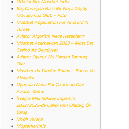
Official Site Mostbet India
Baş Qərargah Rəisi Bir Neçə Döyüş
Mövqeyində Olub – Foto
Mostbet Application For Android In
Turkey
Aviator Alqoritm Necə Hesablanır
Mostbet Azerbaycan 2023 – Most Bet
Casino Az Qeydiyyat
Aviator Oyunu’ Nu Hardan Tapmaq
Olar
Mostbet-də Təqdim Edilən – Bonus Və
Aksiyalar
Oyundan Necə Pul Çıxarmaq Olar
Aviator Game
İsveçrə Milli Xokkey Liqasının
2022/2023-də Qalibi Kim Olacaq: Ön
Baxış
Mоbil Vеrsiyа
Müştərilərimiz