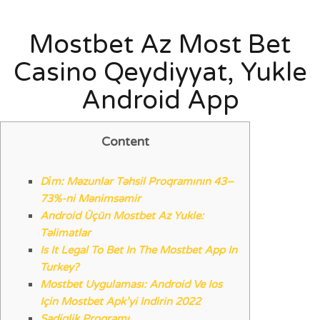
Mostbet Az Most Bet
Casino Qeydiyyat, Yukle
Android App
Content
Di̇m: Məzunlar Təhsil Proqramının 43–
73%-ni Mənimsəmir
Android Üçün Mostbet Az Yukle:
Təlimatlar
Is It Legal To Bet In The Mostbet App In
Turkey?
Mostbet Uygulaması: Android Ve Ios
Için Mostbet Apk’yi Indirin 2022
Sadiqlik Proqramı