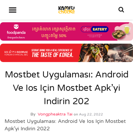
Mostbet Uygulaması: Android
Ve Ios Için Mostbet Apk’yi
Indirin 202
By
Vongpheaktra Tai
on
Aug 22, 2022
Mostbet Uygulaması: Android Ve Ios Için Mostbet
Apk’yi Indirin 2022