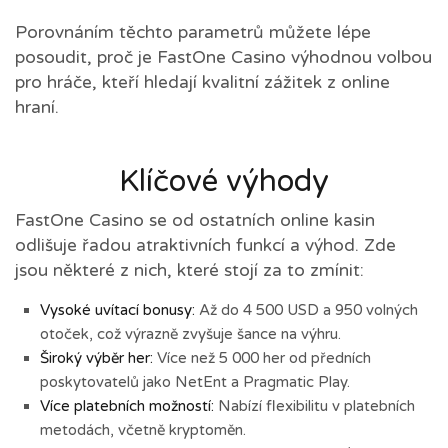
Porovnáním těchto parametrů můžete lépe
posoudit, proč je FastOne Casino výhodnou volbou
pro hráče, kteří hledají kvalitní zážitek z online
hraní.
Klíčové výhody
FastOne Casino se od ostatních online kasin
odlišuje řadou atraktivních funkcí a výhod. Zde
jsou některé z nich, které stojí za to zmínit:
Vysoké uvítací bonusy:
Až do 4 500 USD a 950 volných
otoček, což výrazně zvyšuje šance na výhru.
Široký výběr her:
Více než 5 000 her od předních
poskytovatelů jako NetEnt a Pragmatic Play.
Více platebních možností:
Nabízí flexibilitu v platebních
metodách, včetně kryptoměn.