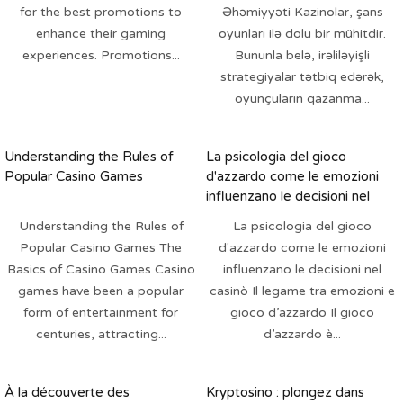
for the best promotions to
Əhəmiyyəti Kazinolar, şans
enhance their gaming
oyunları ilə dolu bir mühitdir.
experiences. Promotions...
Bununla belə, irəliləyişli
strategiyalar tətbiq edərək,
oyunçuların qazanma...
Understanding the Rules of
La psicologia del gioco
Popular Casino Games
d'azzardo come le emozioni
influenzano le decisioni nel
casinò
Understanding the Rules of
La psicologia del gioco
Popular Casino Games The
d'azzardo come le emozioni
Basics of Casino Games Casino
influenzano le decisioni nel
games have been a popular
casinò Il legame tra emozioni e
form of entertainment for
gioco d’azzardo Il gioco
centuries, attracting...
d’azzardo è...
À la découverte des
Kryptosino : plongez dans