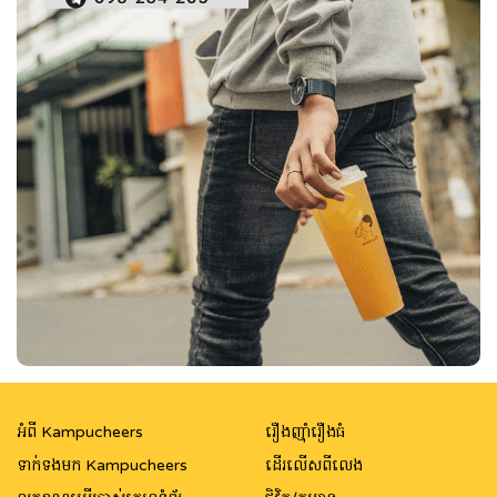
អំពី Kampucheers
រឿងញ៉ាំរឿងធំ
ទាក់ទងមក Kampucheers
ដើរលើសពីលេង