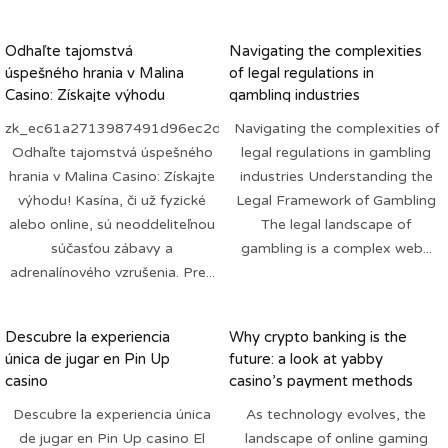
Odhaľte tajomstvá
Navigating the complexities
úspešného hrania v Malina
of legal regulations in
Casino: Získajte výhodu
gambling industries
zk_ec61a2713987491d96ec2d65649ab36a
Navigating the complexities of
Odhaľte tajomstvá úspešného
legal regulations in gambling
hrania v Malina Casino: Získajte
industries Understanding the
výhodu! Kasína, či už fyzické
Legal Framework of Gambling
alebo online, sú neoddeliteľnou
The legal landscape of
súčasťou zábavy a
gambling is a complex web...
adrenalínového vzrušenia. Pre...
Descubre la experiencia
Why crypto banking is the
única de jugar en Pin Up
future: a look at yabby
casino
casino’s payment methods
and
Descubre la experiencia única
As technology evolves, the
de jugar en Pin Up casino El
landscape of online gaming