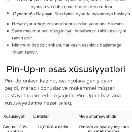
oyunları və daha çoxu burada mövcuddur.
Oynamağa Başlayın:
Seçdiyiniz oyunda əylənməyə başlayın.
Hesab yaratdıqdan sonra bonuslardan yararlana bilərsiniz.
Şəxsi məlumatların düzgünlüyü, hesabınızın təhlükəsizliyini
təmin edir.
Minimum depozit imkanı, hər kəsin asanlıqla başlamağa
imkan tanıyır.
Pin-Up-ın əsas xüsusiyyətləri
Pin-Up onlayn kazino, oyunçulara geniş oyun
çeşidi, maraqlı bonuslar və mükəmməl müştəri
dəstəyi təqdim edir. Aşağıda, Pin-Up-ın bəzi ana
xüsusiyyətlərinə nəzər salaq:
Xüsusiyyət
Detallar
Niyə əhəmiyyətlidir
Bonus: 120%
10,000 ₼-ə qədər
Yenilərə və loyal oyunçulara
+ 250 FS
mükafatlandırma