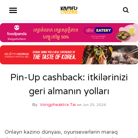
Pin-Up cashback: itkilərinizi
geri almanın yolları
By
Vongpheaktra Tai
on
Jun 25, 2026
Onlayn kazino dünyası, oyunsevərlərin maraq