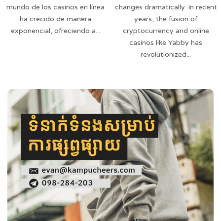
mundo de los casinos en línea
changes dramatically. In recent
ha crecido de manera
years, the fusion of
exponencial, ofreciendo a...
cryptocurrency and online
casinos like Yabby has
revolutionized...