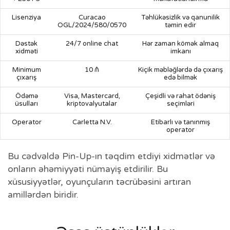
Lisenziya
Curacao
Təhlükəsizlik və qanunilik
OGL/2024/580/0570
təmin edir
Dəstək
24/7 online chat
Hər zaman kömək almaq
xidməti
imkanı
Minimum
10 ₼
Kiçik məbləğlərdə də çıxarış
çıxarış
edə bilmək
Ödəmə
Visa, Mastercard,
Çeşidli və rahat ödəniş
üsulları
kriptovalyutalar
seçimləri
Operator
Carletta N.V.
Etibarlı və tanınmış
operator
Bu cədvəldə Pin-Up-ın təqdim etdiyi xidmətlər və
onların əhəmiyyəti nümayiş etdirilir. Bu
xüsusiyyətlər, oyunçuların təcrübəsini artıran
amillərdən biridir.