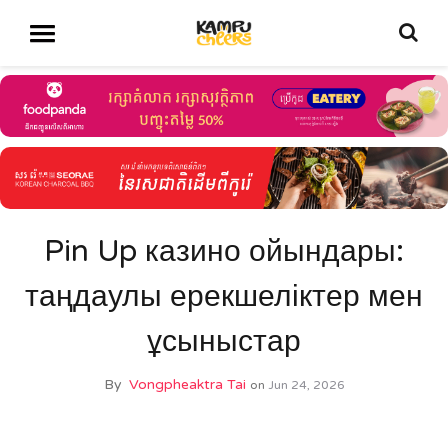
Pin Up казино ойындары:
таңдаулы ерекшеліктер мен
ұсыныстар
By
Vongpheaktra Tai
on
Jun 24, 2026