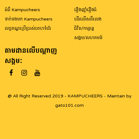
អំពី Kampucheers
រឿងញ៉ាំរឿងធំ
ទាក់ទងមក Kampucheers
ដើរលើសពីលេង
លក្ខខណ្ឌប្រើប្រាស់គេហទំព័រ
ជិវិត/កម្សាន្ត
សង្គម/សហគមន៍
តាមដានលើបណ្តាញ
សង្គម:
@ All Right Reserved 2019 - KAMPUCHEERS - Maintain by
gato101.com