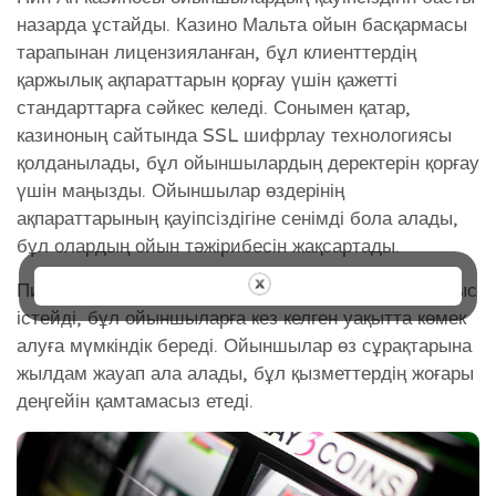
назарда ұстайды. Казино Мальта ойын басқармасы
тарапынан лицензияланған, бұл клиенттердің
қаржылық ақпараттарын қорғау үшін қажетті
стандарттарға сәйкес келеді. Сонымен қатар,
казиноның сайтында SSL шифрлау технологиясы
қолданылады, бұл ойыншылардың деректерін қорғау
үшін маңызды. Ойыншылар өздерінің
ақпараттарының қауіпсіздігіне сенімді бола алады,
бұл олардың ойын тәжірибесін жақсартады.
Пин Ап казиносының клиенттік қолдауы 24/7 жұмыс
істейді, бұл ойыншыларға кез келген уақытта көмек
алуға мүмкіндік береді. Ойыншылар өз сұрақтарына
жылдам жауап ала алады, бұл қызметтердің жоғары
деңгейін қамтамасыз етеді.