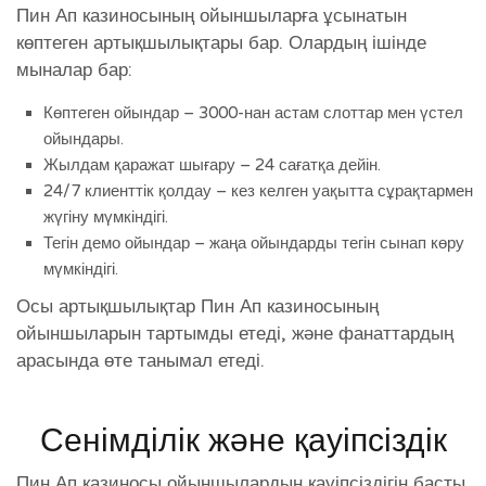
Пин Ап казиносының ойыншыларға ұсынатын
көптеген артықшылықтары бар. Олардың ішінде
мыналар бар:
Көптеген ойындар – 3000-нан астам слоттар мен үстел
ойындары.
Жылдам қаражат шығару – 24 сағатқа дейін.
24/7 клиенттік қолдау – кез келген уақытта сұрақтармен
жүгіну мүмкіндігі.
Тегін демо ойындар – жаңа ойындарды тегін сынап көру
мүмкіндігі.
Осы артықшылықтар Пин Ап казиносының
ойыншыларын тартымды етеді, және фанаттардың
арасында өте танымал етеді.
Сенімділік және қауіпсіздік
Пин Ап казиносы ойыншылардың қауіпсіздігін басты