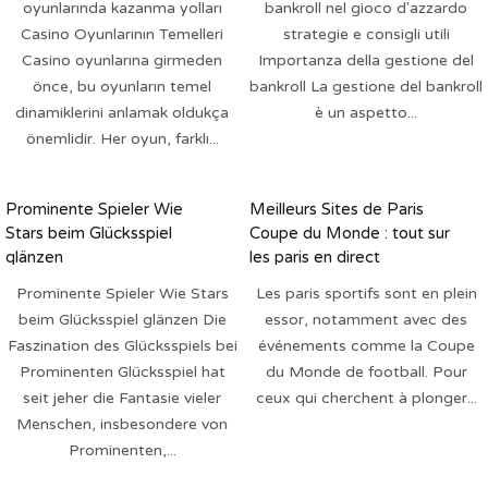
oyunlarında kazanma yolları
bankroll nel gioco d'azzardo
Casino Oyunlarının Temelleri
strategie e consigli utili
Casino oyunlarına girmeden
Importanza della gestione del
önce, bu oyunların temel
bankroll La gestione del bankroll
dinamiklerini anlamak oldukça
è un aspetto...
önemlidir. Her oyun, farklı...
Prominente Spieler Wie
Meilleurs Sites de Paris
Stars beim Glücksspiel
Coupe du Monde : tout sur
glänzen
les paris en direct
Prominente Spieler Wie Stars
Les paris sportifs sont en plein
beim Glücksspiel glänzen Die
essor, notamment avec des
Faszination des Glücksspiels bei
événements comme la Coupe
Prominenten Glücksspiel hat
du Monde de football. Pour
seit jeher die Fantasie vieler
ceux qui cherchent à plonger...
Menschen, insbesondere von
Prominenten,...