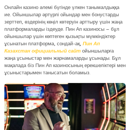
Онлайн казино әлемі бүгінде үлкен танымалдыққа
ие. Ойыншылар әртүрлі ойындар мен бонустарды
зерттеп, өздерінің көңіл көтеруін арттыру үшін жаңа
платформаларды іздеуде. Пин Ап казиносы – бұл
ойыншылар үшін көптеген қызықты мүмкіндіктер
ұсынатын платформа, сондай-ақ,
Пин Ап
Казахстан официальный сайт
ойыншыларға
жаңа ұсыныстар мен жарнамаларды ұсынады. Бұл
мақалада біз Пин Ап казиносының ерекшеліктері мен
ұсыныстарымен танысатын боламыз.