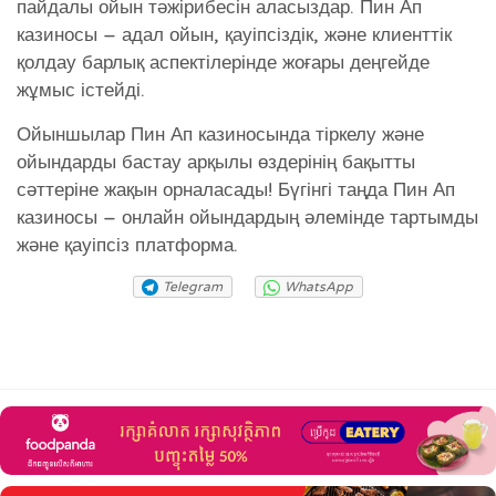
пайдалы ойын тәжірибесін аласыздар. Пин Ап
казиносы – адал ойын, қауіпсіздік, және клиенттік
қолдау барлық аспектілерінде жоғары деңгейде
жұмыс істейді.
Ойыншылар Пин Ап казиносында тіркелу және
ойындарды бастау арқылы өздерінің бақытты
сәттеріне жақын орналасады! Бүгінгі таңда Пин Ап
казиносы – онлайн ойындардың әлемінде тартымды
және қауіпсіз платформа.
Telegram
WhatsApp