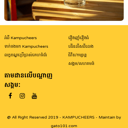
អំពី Kampucheers
រឿងញ៉ាំរឿងធំ
ទាក់ទងមក Kampucheers
ដើរលើសពីលេង
លក្ខខណ្ឌប្រើប្រាស់គេហទំព័រ
ជិវិត/កម្សាន្ត
សង្គម/សហគមន៍
តាមដានលើបណ្តាញ
សង្គម:
@ All Right Reserved 2019 - KAMPUCHEERS - Maintain by
gato101.com